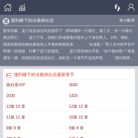
撞到楼下的冷脸帅比后
泯小楼
/著
新车到家，蓝汀在自动泊车的指导下，嗙得撞碎一只尾灯。第三天，另一只尾灯
再次阵亡。 蓝汀下车，目瞪口呆地看着对面车上下来的男人。185、薄肌、
细条纹圆领短袖包裹着他上半身的每根线条…… “走保险！”男人冰冷的声音中
带着一丝烦躁，打断了蓝汀的遐想。 蓝汀慌张伸出手机：“加个微信吧？”蒋晏
眉毛一挑，拒绝的话还没说出口，他听见一个底气不足的声音。 “请问前两天
您是否也碎了一块尾灯呢？” 蒋晏：？ 短暂的沉默滑过两人。“一起走保
险！” 蓝汀头垂得更低，手举得更高，微信二维码摊开在蒋晏眼前。她似乎听
撞到楼下的冷脸帅比后
最新章节
到一声低笑。“拍一下这个电话，明天他们会来处理。” 蓝汀一怔，啊，不加就
第41章VIP
3040
不加！我不是为了要微信才撞你的啊？不是我技术真的不好。怎么会有这么自恋
的男人？ 蒋晏应付完这个手段拙劣的女人，转身要走。 忽然听到身后语
2030
1420
速缓慢却语调清晰的要求：“那个…你能帮我倒进去吗？” 蒋晏眯眼：“不会停
开什么车？” 可看到那个脸红局促的单薄女人。鬼使神差的，他停住了脚
13第 13 章
12第 12 章
步。 回到家后，蒋晏摸着自己扁平的肚子，看着已经十一点的时钟不解——
11第 11 章
10第 10 章
为什么我会教一个笨蛋两小时倒车入库啊？---1v1小甜饼开新文啦！感谢大家的支
持！12:00更新（刚开始隔日更，入v后日更！(*≧w≦)）本文作话会不定期掉落小
9第 9 章
8第 8 章
剧场！(*^▽^*)带带预收《你不养，有的是人养！》在最想被男人包养的年纪，秦