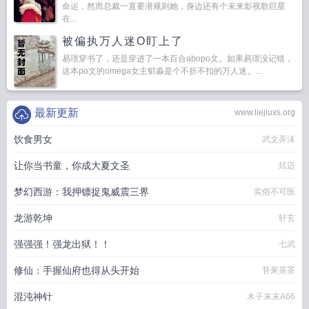
命运，然而总裁一直要潜规则她，身边还有个未来影视歌巨星
在...
被偏执万人迷O盯上了
易璟穿书了，还是穿进了一本百合abopo文。如果易璟没记错，
这本po文的omega女主郁淼是个不折不扣的万人迷。...
最新更新
www.liejiuxs.org
饮食男女
武文弄沫
让你当书童，你成大夏文圣
炫迈
梦幻西游：我押镖捉鬼威震三界
实俗不可医
龙游乾坤
轩玄
强强强！强龙出狱！！
七武
修仙：手握仙府也得从头开始
苷果茶茶
混沌神针
木子末末A66