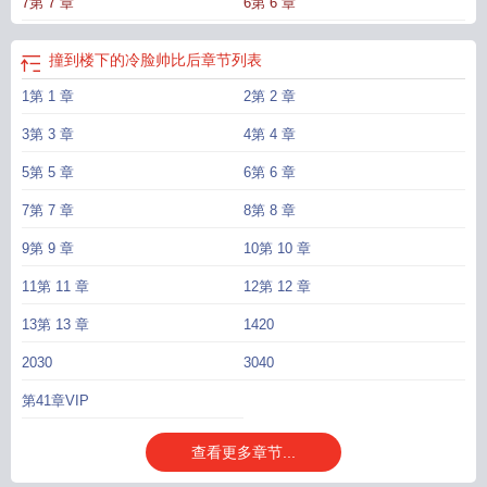
7第 7 章
6第 6 章
木姜被相恋五年的男友无情无义、毅然决然地拒绝。长跑五年的爱情，就这样碎
了一地。被上司折磨的凄凄惨惨郁郁寡欢的秦木姜，掏出手机。 “我能不能休
息一段时间？” “宝宝，怎么又要辞职？都说了不行了，我现在还养不起你
撞到楼下的冷脸帅比后
章节列表
啊。”语气坚决，无从更改。秦木姜手里拽着工牌，气涌如山，当夜分手，偷偷带
1第 1 章
2第 2 章
走所有行李，消失在人海。 程权终于忙完工作，耐心回复： 宝宝，你这
么想是不对的。 我们不是说好了吗，你那个拍摄很不稳定，当个爱好可以，
3第 3 章
4第 4 章
全职会很痛苦啊，等到…… 消息已发出，但被对方拒收了 大大的红
色感叹号扎进程权眼里。秦木姜吃便利店的打折饭团，起早贪黑，深居简出，终
5第 5 章
6第 6 章
于功成名就，小有积蓄。她终于有时间坐在海边喝咖啡，吃薯条的时候。手机里
7第 7 章
8第 8 章
弹出一条消息： “我能养你了，宝宝。”秦木姜抬起墨镜，端详着这个陌生头
像，摁灭手机。神经病，你谁啊。-----------------------程权没有一天不在后悔，为什
9第 9 章
10第 10 章
么自己那时要这样说。他无数次发出道歉的话语，却只能收到一个又一个震耳欲
11第 11 章
12第 12 章
聋的感叹号。 当他被拉黑的时候，还以为只是一场小小的争执，直到他回到
家，看着空空如也的房子。他才明白过来，我老婆不要我了？ 哭过恨过烂醉
13第 13 章
1420
过，他还是好想她。程权锲而不舍，一手赚钱，一手寻妻，终于找到了秦木姜。
2030
3040
宝宝，我赚到钱了。秦江头也不回，神经病，你谁啊。记仇小心眼阴阳怪气x超绝
钝感力大犟种
被楼下冷脸敲门后百度
被楼下冷脸敲门后全文
被楼下冷脸帅哥敲
第41章VIP
门后TXT
被楼下冷脸敲门后无错版
被楼下冷脸敲门后免费读
被楼下冷脸帅哥番
外完整TXT
查看更多章节...