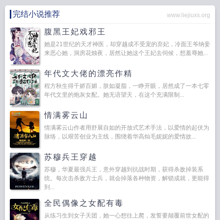
完结小说推荐
www.liejiuxs.org
腹黑王妃戏邪王
她是21世纪的天才神医，却穿越成不受宠的弃妃，冷面王爷纳妾
来恶心她，洞房花烛夜，居然让她这个王妃去伺候，想羞辱她...
年代文大佬的漂亮作精
程方秋生得千娇百媚，肤如凝脂，一睁开眼，居然成了一本七零
年代文里的炮灰女配。她无语望天，在这个充满限制...
情满雾云山
情满雾云山作者用舒展自如的开放式艺术手法，以爱情的起伏为
脉络，以艰苦创业为主线，围绕着华高灿毛妮妮的爱情故...
苏穆兵王穿越
苏穆，华夏最强兵王，意外穿越到抗战时期，获得杀敌掉装系
统。每次击杀敌方士兵，就会掉落各种物资，解锁成就，更能得
到...
全民偶像之女配有毒
从练习生到女子天团，她一心想往上爬，发誓要颠覆前世女配的