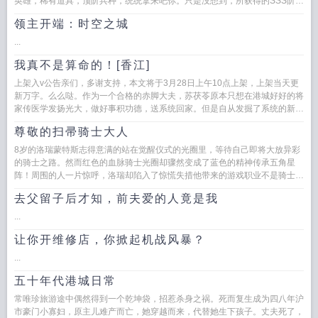
英雄，稀有道具，顶阶兵种，统统拿来吧你。只是没想到，所获得的SSS阶英
雄居然全部是女性英雄，...
领主开端：时空之城
...
我真不是算命的！[香江]
上架入v公告亲们，多谢支持，本文将于3月28日上午10点上架，上架当天更
新万字。么么哒。作为一个合格的赤脚大夫，苏茯苓原本只想在港城好好的将
家传医学发扬光大，做好事积功德，送系统回家。但是自从发掘了系统的新用
法之后，她渐渐的往神棍...
尊敬的扫帚骑士大人
8岁的洛瑞蒙特斯志得意满的站在觉醒仪式的光圈里，等待自己即将大放异彩
的骑士之路。然而红色的血脉骑士光圈却骤然变成了蓝色的精神传承五角星
阵！周围的人一片惊呼，洛瑞却陷入了惊慌失措他带来的游戏职业不是骑士
吗？...
去父留子后才知，前夫爱的人竟是我
...
让你开维修店，你掀起机战风暴？
...
五十年代港城日常
常唯珍旅游途中偶然得到一个乾坤袋，招惹杀身之祸。死而复生成为四八年沪
市豪门小寡妇，原主儿难产而亡，她穿越而来，代替她生下孩子。丈夫死了，