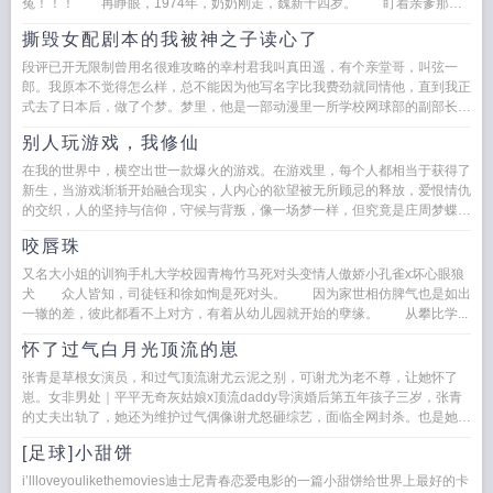
冤！！！ 再睁眼，1974年，奶奶刚走，魏新十四岁。 盯着亲爹那颗
油光锃亮的秃脑门，他忽然乐了。都...
撕毁女配剧本的我被神之子读心了
段评已开无限制曾用名很难攻略的幸村君我叫真田遥，有个亲堂哥，叫弦一
郎。我原本不觉得怎么样，总不能因为他写名字比我费劲就同情他，直到我正
式去了日本后，做了个梦。梦里，他是一部动漫里一所学校网球部的副部长，
看弹幕还挺受欢迎。我...
别人玩游戏，我修仙
在我的世界中，横空出世一款爆火的游戏。在游戏里，每个人都相当于获得了
新生，当游戏渐渐开始融合现实，人内心的欲望被无所顾忌的释放，爱恨情仇
的交织，人的坚持与信仰，守候与背叛，像一场梦一样，但究竟是庄周梦蝶？
还是蝶梦庄周？我不知道别人在...
咬唇珠
又名大小姐的训狗手札大学校园青梅竹马死对头变情人傲娇小孔雀x坏心眼狼
犬 众人皆知，司徒钰和徐如恂是死对头。 因为家世相仿脾气也是如出
一辙的差，彼此都看不上对方，有着从幼儿园就开始的孽缘。 从攀比学...
怀了过气白月光顶流的崽
张青是草根女演员，和过气顶流谢尤云泥之别，可谢尤为老不尊，让她怀了
崽。女非男处｜平平无奇灰姑娘x顶流daddy导演婚后第五年孩子三岁，张青
的丈夫出轨了，她还为维护过气偶像谢尤怒砸综艺，面临全网封杀。也是她那
港岛过气顶流偶像谢尤的一份...
[足球]小甜饼
i’llloveyoulikethemovies迪士尼青春恋爱电影的一篇小甜饼给世界上最好的卡