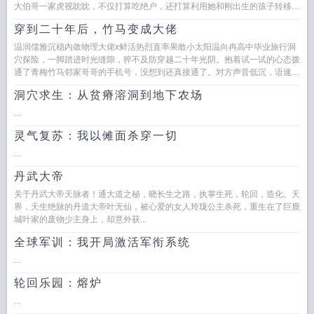
大伯哥一家虎视眈眈，不仅打算吃绝户，还打算利用她和刚出生的孩子转移其
他人的视线，榨干他们的价...
穿到二十年后，竹马变成大佬
温润儒雅沉稳内敛物理大佬x鲜活热烈直率果敢小太阳温向冉高中毕业旅行洞
穴探险，一脚踏进时光缝隙，猝不及防穿越二十年光阴。抱着试一试的心态拨
通了青梅竹马邻家哥哥的手机号，没想到还真接通了。对方声音低沉，语速平
缓克制，带着中年人独有的沉稳...
洞穴求生：从贫瘠溶洞到地下农场
...
灵气复苏：我以傩面杀穿一切
...
丹武大帝
关于丹武大帝天脉者！通大道之秘，晓长生之路，执掌生死，轮回，造化。天
界，天生绝脉的丹道大帝叶无仙，被心爱的女人玲珑公主杀死，重生在了巨鹿
城叶家的废物少主身上，却意外获...
全球军训：我开局激活军衔系统
...
轮回乐园：熔炉
...