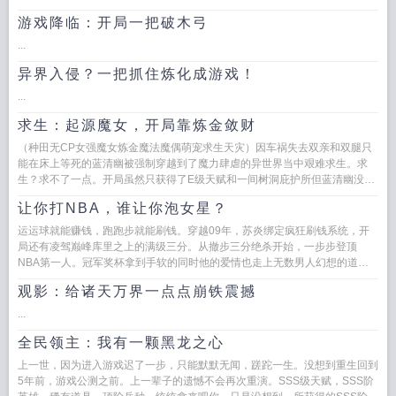
游戏降临：开局一把破木弓
...
异界入侵？一把抓住炼化成游戏！
...
求生：起源魔女，开局靠炼金敛财
（种田无CP女强魔女炼金魔法魔偶萌宠求生天灾）因车祸失去双亲和双腿只
能在床上等死的蓝清幽被强制穿越到了魔力肆虐的异世界当中艰难求生。求
生？求不了一点。开局虽然只获得了E级天赋和一间树洞庇护所但蓝清幽没有
灰心。她学习...
让你打NBA，谁让你泡女星？
运运球就能赚钱，跑跑步就能刷钱。穿越09年，苏炎绑定疯狂刷钱系统，开
局还有凌驾巅峰库里之上的满级三分。从撤步三分绝杀开始，一步步登顶
NBA第一人。冠军奖杯拿到手软的同时他的爱情也走上无数男人幻想的道
路。库里我是蓝星最强射手，...
观影：给诸天万界一点点崩铁震撼
...
全民领主：我有一颗黑龙之心
上一世，因为进入游戏迟了一步，只能默默无闻，蹉跎一生。没想到重生回到
5年前，游戏公测之前。上一辈子的遗憾不会再次重演。SSS级天赋，SSS阶