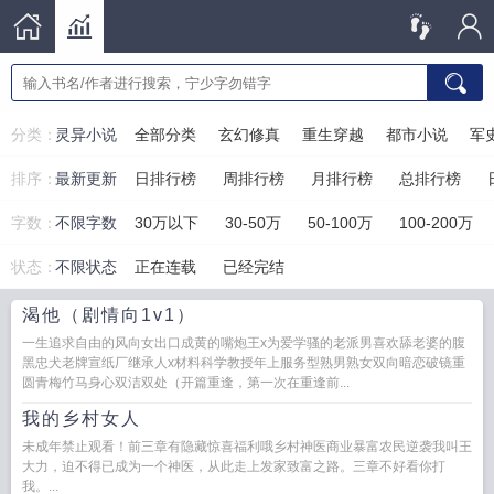
分类：
灵异小说
全部分类
玄幻修真
重生穿越
都市小说
军
排序：
最新更新
日排行榜
周排行榜
月排行榜
总排行榜
字数：
不限字数
30万以下
30-50万
50-100万
100-200万
状态：
不限状态
正在连载
已经完结
渴他（剧情向1v1）
一生追求自由的风向女出口成黄的嘴炮王x为爱学骚的老派男喜欢舔老婆的腹
黑忠犬老牌宣纸厂继承人x材料科学教授年上服务型熟男熟女双向暗恋破镜重
圆青梅竹马身心双洁双处（开篇重逢，第一次在重逢前...
我的乡村女人
未成年禁止观看！前三章有隐藏惊喜福利哦乡村神医商业暴富农民逆袭我叫王
大力，迫不得已成为一个神医，从此走上发家致富之路。三章不好看你打
我。...