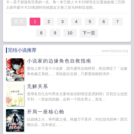
卡～圣子就该有完美的一生。卷一米兰新人卡卡10研究生社畜姐姐卷二巴西
土味学霸卡卡10美国时尚校园女王卷三皇马抑郁症成熟...
首 页
1
2
3
4
5
6
7
8
9
10
下一页
完结小说推荐
www.liejiuxs.org
小说家的边缘角色自救指南
楚祖上辈子是个小说家，因为通宵赶稿猝死，死后绑定了「边缘
角色修正系统」。系统提出交易，只要楚祖能扮演并...
无解关系
曾用名百亿合约男友文案有改但剧情还是原剧情］言初怎么也想
不到，一贫如洗的她，会和一个陌生男人，莫名...
开局一座核心舱
以战锤之火，审判庭之魂，跨越万千星河，对抗混沌邪神！西贝
猫出品，完本保证。...