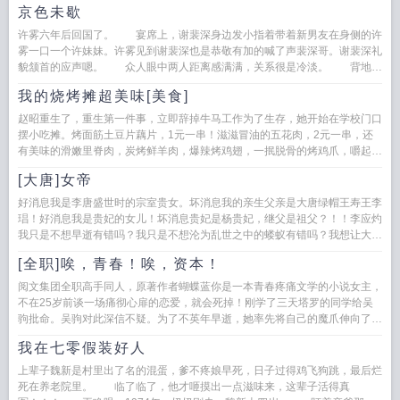
京色未歇
许雾六年后回国了。 宴席上，谢裴深身边发小指着带着新男友在身侧的许
雾一口一个许妹妹。许雾见到谢裴深也是恭敬有加的喊了声裴深哥。谢裴深礼
貌颔首的应声嗯。 众人眼中两人距离感满满，关系很是冷淡。 背地里
没人知道他们曾经谈过...
我的烧烤摊超美味[美食]
赵昭重生了，重生第一件事，立即辞掉牛马工作为了生存，她开始在学校门口
摆小吃摊。烤面筋土豆片藕片，1元一串！滋滋冒油的五花肉，2元一串，还
有美味的滑嫩里脊肉，炭烤鲜羊肉，爆辣烤鸡翅，一抿脱骨的烤鸡爪，嚼起来
咯吱咯吱的脆骨...
[大唐]女帝
好消息我是李唐盛世时的宗室贵女。坏消息我的亲生父亲是大唐绿帽王寿王李
琩！好消息我是贵妃的女儿！坏消息贵妃是杨贵妃，继父是祖父？！！李应灼
我只是不想早逝有错吗？我只是不想沦为乱世之中的蝼蚁有错吗？我想让大唐
继续辉煌有错吗？当...
[全职]唉，青春！唉，资本！
阅文集团全职高手同人，原著作者蝴蝶蓝你是一本青春疼痛文学的小说女主，
不在25岁前谈一场痛彻心扉的恋爱，就会死掉！刚学了三天塔罗的同学给吴
驹批命。吴驹对此深信不疑。为了不英年早逝，她率先将自己的魔爪伸向了借
住家庭的双胞胎哥哥...
我在七零假装好人
上辈子魏新是村里出了名的混蛋，爹不疼娘早死，日子过得鸡飞狗跳，最后烂
死在养老院里。 临了临了，他才咂摸出一点滋味来，这辈子活得真