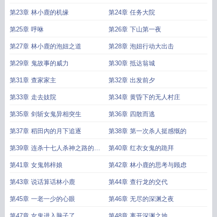
第23章 林小鹿的机缘
第24章 任务大院
第25章 呼咻
第26章 下山第一夜
第27章 林小鹿的泡妞之道
第28章 泡妞行动大出击
第29章 鬼故事的威力
第30章 抵达翁城
第31章 查家家主
第32章 出发前夕
第33章 走去妓院
第34章 黄昏下的无人村庄
第35章 剑斩女鬼异相突生
第36章 四散而逃
第37章 稻田內的月下追逐
第38章 第一次杀人挺感慨的
第39章 连杀十七人杀神之路的开
第40章 红衣女鬼的跪拜
端
第41章 女鬼韩梓娘
第42章 林小鹿的思考与顾虑
第43章 说话算话林小鹿
第44章 查行龙的交代
第45章 一老一少的心眼
第46章 无尽的深渊之夜
第47章 女鬼进入脑子了
第48章 离开深渊之地