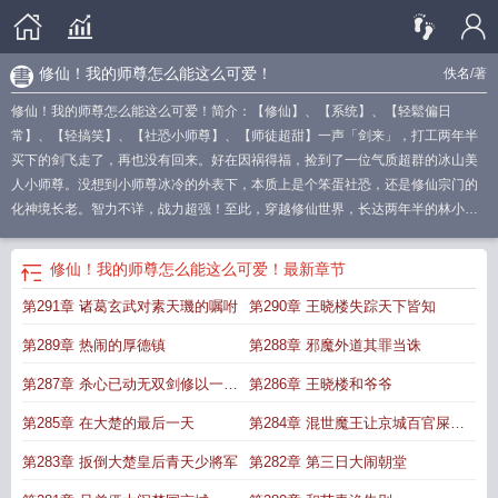
修仙！我的师尊怎么能这么可爱！
佚名
/著
修仙！我的师尊怎么能这么可爱！简介：【修仙】、【系统】、【轻鬆偏日
常】、【轻搞笑】、【社恐小师尊】、【师徒超甜】一声「剑来」，打工两年半
买下的剑飞走了，再也没有回来。好在因祸得福，捡到了一位气质超群的冰山美
人小师尊。没想到小师尊冰冷的外表下，本质上是个笨蛋社恐，还是修仙宗门的
化神境长老。智力不详，战力超强！至此，穿越修仙世界，长达两年半的林小鹿
果断拜师！「师尊在上！请受徒儿一拜！」「哎哎哎，你这小孩儿……怎么突然
就拜
我的 师尊
我的师尊修为尽失笔趣阁
我的师尊是bug
修仙!我的师尊怎么能
修仙！我的师尊怎么能这么可爱！
最新章节
这么可爱! 蘑菇屋下的松鼠
我的师尊普遍修真界
修仙!我的师尊怎么能这么可爱
第291章 诸葛玄武对素天璣的嘱咐
第290章 王晓楼失踪天下皆知
动漫在线观看
我的仙尊师尊
我的师尊是仙姑最新章节更新
我的师尊遍布修真
界/全修真界为我火葬场
修仙!我的师尊怎么能这么可爱短剧
我的师尊遍布修真界
第289章 热闹的厚德镇
第288章 邪魔外道其罪当诛
笔趣阁
修仙!我的师尊怎么能这么可爱!动漫
我的师尊遍布修真界格格党
我的师
尊遍布修真界
我的师尊遍布修真
我的师尊遍布修真界/全修真界为我火葬场 完结
第287章 杀心已动无双剑修以一敌
第286章 王晓楼和爷爷
+番外
四
第285章 在大楚的最后一天
第284章 混世魔王让京城百官屎尿
淋头
第283章 扳倒大楚皇后青天少將军
第282章 第三日大闹朝堂