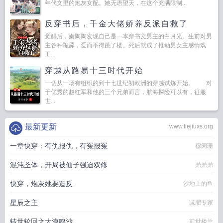
年代文里的炮灰女配。她无语望天，在这个充满限制...
反穿书后，千金大佬娇养反派自救了
觉醒后，秦陶陶发现自己是一本穿书文男主的白月光。生前对男
主各种跪舔，爱而不得跳了楼。死后就成了推动男女主感情戏
工...
穿越从路易十三时代开始
一切从一场有组织的到十七世纪初欧洲的穿越试炼开始。 对
于优秀的赵红军和他的三个兄弟而言，航海探险可以有，征服
世...
最新更新
www.liejiuxs.org
一章快穿：有仇报仇，有冤报冤
穆阑珊
混沌圣体，开局被仙子强迫双修
鼎鼎鼎
快穿，炮灰她要造反
沙地上的鱼
星辰之主
减肥专家
转世轮回之大漠鸣沙
前世楼兰