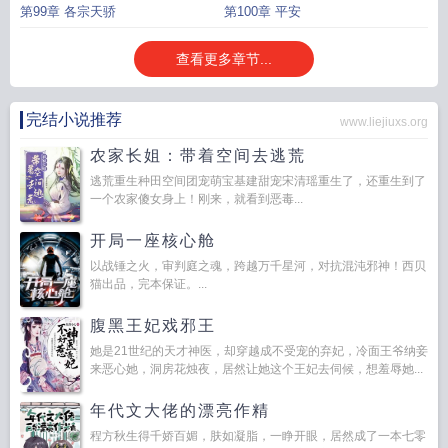
第99章 各宗天骄
第100章 平安
查看更多章节...
完结小说推荐
www.liejiuxs.org
农家长姐：带着空间去逃荒
逃荒重生种田空间团宠萌宝基建甜宠宋清瑶重生了，还重生到了
一个农家傻女身上！刚来，就看到恶毒...
开局一座核心舱
以战锤之火，审判庭之魂，跨越万千星河，对抗混沌邪神！西贝
猫出品，完本保证。...
腹黑王妃戏邪王
她是21世纪的天才神医，却穿越成不受宠的弃妃，冷面王爷纳妾
来恶心她，洞房花烛夜，居然让她这个王妃去伺候，想羞辱她...
年代文大佬的漂亮作精
程方秋生得千娇百媚，肤如凝脂，一睁开眼，居然成了一本七零