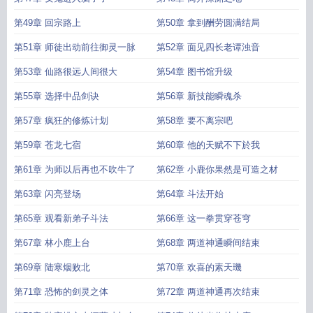
第49章 回宗路上
第50章 拿到酬劳圆满结局
第51章 师徒出动前往御灵一脉
第52章 面见四长老谭浊音
第53章 仙路很远人间很大
第54章 图书馆升级
第55章 选择中品剑诀
第56章 新技能瞬魂杀
第57章 疯狂的修炼计划
第58章 要不离宗吧
第59章 苍龙七宿
第60章 他的天赋不下於我
第61章 为师以后再也不吹牛了
第62章 小鹿你果然是可造之材
第63章 闪亮登场
第64章 斗法开始
第65章 观看新弟子斗法
第66章 这一拳贯穿苍穹
第67章 林小鹿上台
第68章 两道神通瞬间结束
第69章 陆寒烟败北
第70章 欢喜的素天璣
第71章 恐怖的剑灵之体
第72章 两道神通再次结束