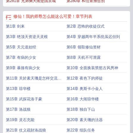
第281章 兄弟俩大闹楚国京城
第280章 和范青渔告別
修仙！我的师尊怎么能这么可爱！
章节列表
第1章 剑来
第2章 恐怖的收徒仪式
第3章 绝顶天资逆天灵根
第4章 穿越两年半系统虽迟但到
第5章 天元道始经
第6章 领取修仙资材
第7章 有病的少女
第8章 天机不可泄露
第9章 暴揍有病少女
第10章 全面换装禁慾古风男神
第11章 关於素天璣是怎样交流的
第12章 夜色下的师徒
存在
第13章 琼华楼
第14章 奥斯卡小金人
第15章 武探花洛子豪
第16章 大闹琼华楼
第17章 洛战狼
第18章 独自下山
第19章 灵石充能
第20章 素天璣的法器
第21章 仗义疏財洛战狼
第22章 组队任务