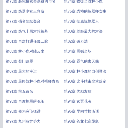
第73章 装完拂衣去深藏功与名
第74章 收徒当收林小鹿
第75章 炼器少女王彩薇
第76章 恐怖的炼器师女生
第77章 强者陆续登台
第78章 彻底惊艷眾人
第79章 炼气十层对阵筑基
第80章 差距最大的对决
第81章 再次打通任督二脉
第82章 破万法
第83章 林小鹿对陆云尘
第84章 震撼全场
第85章 登门赔罪
第86章 霸气的素天璣
第87章 最大的幸运
第88章 林小鹿的自创灵法
第89章 最终战林小鹿对褚师青画
第90章 比斗结束尘埃落定
第91章 前五百名
第92章 奖励发放
第93章 再度施展瞬魂杀
第94章 玄冥花液
第95章 修为突飞猛进
第96章 早间竹楼谈话
第97章 九州各方势力
第98章 苍龙七宿显象