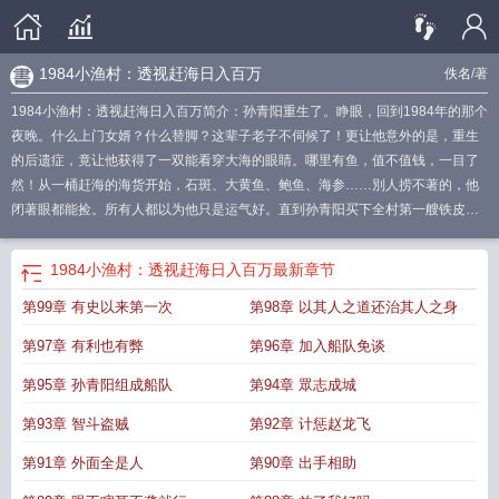
1984小渔村：透视赶海日入百万
佚名
/著
1984小渔村：透视赶海日入百万简介：孙青阳重生了。睁眼，回到1984年的那个
夜晚。什么上门女婿？什么替脚？这辈子老子不伺候了！更让他意外的是，重生
的后遗症，竟让他获得了一双能看穿大海的眼睛。哪里有鱼，值不值钱，一目了
然！从一桶赶海的海货开始，石斑、大黄鱼、鲍鱼、海参……別人捞不著的，他
闭著眼都能捡。所有人都以为他只是运气好。直到孙青阳买下全村第一艘铁皮
船，盖起第一栋小洋楼，成了远近闻名的「海王」。曾经看不起他的人
1984小渔
村全文免费阅读
赶海的渔小仙
赶海渔小仙是哪里的
小渔仙赶海视频
小渔赶海
1984小渔村：透视赶海日入百万
最新章节
视频大全渔
1985小渔村赶海故事
穿越1982年小渔村赶海
小渔赶海v
小渔村用
第99章 有史以来第一次
第98章 以其人之道还治其人之身
40年逆袭大都市
小渔赶海视频
1981小渔村兄弟赶海生活
小渔赶海最新视频
小
渔赶海视频最新视频
1982赶海小鱼村
渔小静的赶海视频
赶海渔小仙
小渔赶海
第97章 有利也有弊
第96章 加入船队免谈
全部视频
1984小渔村从获取情报开始笔趣阁
赶海小渔民
1981小渔村赶海买船
全文
小渔翁最新赶海视频
1984小渔村最新更新
小渔村赶海日常
第95章 孙青阳组成船队
第94章 眾志成城
第93章 智斗盗贼
第92章 计惩赵龙飞
第91章 外面全是人
第90章 出手相助