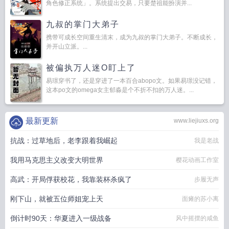
角色修正系统」。系统提出交易，只要楚祖能扮演并...
九叔的掌门大弟子
携带可成长空间重生清末，成为九叔的掌门大弟子。不断成长，
并开山立派。...
被偏执万人迷O盯上了
易璟穿书了，还是穿进了一本百合abopo文。如果易璟没记错，
这本po文的omega女主郁淼是个不折不扣的万人迷。...
最新更新
www.liejiuxs.org
抗战：过草地后，老李跟着我崛起
我是老战
我用马克思主义改变大明世界
樱花动画工作室
高武：开局俘获校花，我靠装杯杀疯了
步履无声
刚下山，就被五位师姐宠上天
面瘫的苏小离
倒计时90天：华夏进入一级战备
风中摇摆的咸鱼