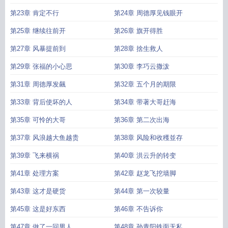
第23章 肯定不行
第24章 周德厚见钱眼开
第25章 继续往前开
第26章 旗开得胜
第27章 风暴提前到
第28章 捨生救人
第29章 张福的小心思
第30章 李巧云撒泼
第31章 周德厚发飆
第32章 五个月的期限
第33章 背后使坏的人
第34章 带著大哥赶海
第35章 可怜的大哥
第36章 第二次出海
第37章 风浪越大鱼越贵
第38章 风险和收穫並存
第39章 飞来横祸
第40章 洪云升的转变
第41章 处理方案
第42章 赵龙飞挖墙脚
第43章 这才是硬货
第44章 第一次较量
第45章 这是好东西
第46章 不告诉你
第47章 做了一回男人
第48章 孙青阳铁面无私