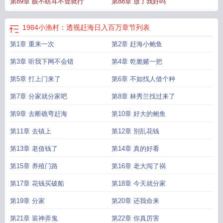
第89章 眼不瞎耳不聋就行
第88章 放了我好吗
1984小渔村：透视赶海日入百万
章节列表
第1章 重来一次
第2章 赶海小鲍鱼
第3章 听我下网不会错
第4章 乾脆赌一把
第5章 打上门来了
第6章 不如找人借个种
第7章 分家就分家吧
第8章 林秀兰找过来了
第9章 去断礁弯赶海
第10章 好大的鲍鱼
第11章 去镇上
第12章 別乱花钱
第13章 老值钱了
第14章 真的好看
第15章 养殖门路
第16章 老大闯了祸
第17章 花钱买破船
第18章 今天就分家
第19章 分家
第20章 还我命来
第21章 装神弄鬼
第22章 你真厉害