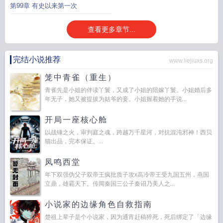
第99章 有史以来第一次
查看更多章节...
完结小说推荐
www.liejiuxs.org
笼中青雀（重生）
青雀先是小姐的伴读丫鬟，又成了小姐的陪嫁丫鬟。小姐婚后多
年无子，她又被提拔为姑爷的妾。小姐握着她的手说...
开局一座核心舱
以战锤之火，审判庭之魂，跨越万千星河，对抗混沌邪神！西贝
猫出品，完本保证。...
凤鸣西堂
年下双强伪父子双帝王疯批质子攻x高冷帝王受九国五州，燕国
立鼎，雄霸天下。传闻秦国三公子秦诏乃美人之...
小说家的边缘角色自救指南
楚祖上辈子是个小说家，因为通宵赶稿猝死，死后绑定了「边缘