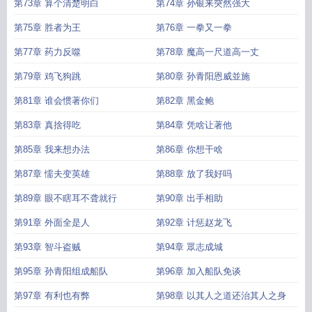
第73章 算个清楚明白
第74章 孙银来突然强大
第75章 胜者为王
第76章 一拳又一拳
第77章 药力反噬
第78章 魔高一尺道高一丈
第79章 鸡飞狗跳
第80章 孙青阳恩威並施
第81章 谁会惯著你们
第82章 黑金鲍
第83章 真捨得吃
第84章 凭啥让著他
第85章 我来想办法
第86章 你想干啥
第87章 懦夫变英雄
第88章 放了我好吗
第89章 眼不瞎耳不聋就行
第90章 出手相助
第91章 外面全是人
第92章 计惩赵龙飞
第93章 智斗盗贼
第94章 眾志成城
第95章 孙青阳组成船队
第96章 加入船队免谈
第97章 有利也有弊
第98章 以其人之道还治其人之身