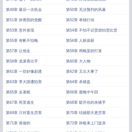
第49章 最后一次机会
第50章 无法预判的风暴
第51章 孙青阳的觉醒
第52章 单独行动
第53章 意外发现
第54章 不怕不识货就怕货比货
第55章 有帐不怕晚
第56章 人赃俱获
第57章 让他走
第58章 周晚棠的打算
第59章 龙涎香出手
第60章 大人物
第61章 一切好像剧透
第62章 又出大事了
第63章 李大国遭陷害
第64章 杀猪盘
第65章 走著瞧
第66章 最晚中午回
第67章 死里逃生
第68章 鬆开你的杀猪手
第69章 只对畜生厉害
第70章 结婚那天更厉害
第71章 谁做的
第72章 孙银来上门提亲