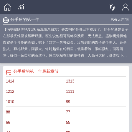
分手后的第十年
夙夜无声
/著
【病弱瘸腿美艳受x爹系混血总裁攻】盛崇明的哥哥出车祸没了。他哥的新婚妻子
在那场灾难里被压断双腿。医生说他很可能终身残疾，无法痊愈。盛崇明觉得他
嫂嫂是个可怜的寡妇，赠予了对方一笔补助金。没想到他的嫂子是个男人。还是
熟人。葬礼那天，雨很大。许时越坐在轮椅里，低垂着脸，眼眶微红，面容清
隽，好似一朵柔弱的菟丝花。盛崇明站在他的轮椅边，人高马大的，身体投下的
阴影就把他的小嫂嫂完全遮蔽住。他想，他瘦了。盛崇明将伞面倾斜，俯下身，
冷静提议。“嫂嫂，改嫁吧。”许时越先是茫然，随后惊愕。“你疯了，你在你哥的
分手后的第十年
最新章节
葬礼上要我改嫁？”是啊，他疯了。在他被许时越断崖分手后的第十年，他发现对
1414
1313
方成了自己嫂嫂，并且他还妄想着他。他哥可以，为什么他不行？盛崇明一锤定
音：“嗯，改嫁给我。”许时越在很长一段时间内不良于行，就连起夜都需要医护人
1212
1111
员帮助。好在盛崇明照顾他时，能稳稳将他端抱起来。许时越脖颈通红，捂着脸
不敢看，反观盛崇明从容不迫，还敢扶着他，在他耳边轻声吹口哨。“……嫂嫂好
1010
99
听话。”“别这么叫我……”“那叫什么？老婆好可爱，弄到我皮鞋上了。”许时越这辈
88
77
子唯一做的一件错事，是大三某次竞赛前，他为了打听情报，装女生接近对组男
生。对方人傻钱多，把他当成家境贫寒的妹妹，哄了整整一学期。后来许时越凭
66
55
实力取得竞赛第一名，果断删除了男大联系方式。十年后，他发现自己已故老公