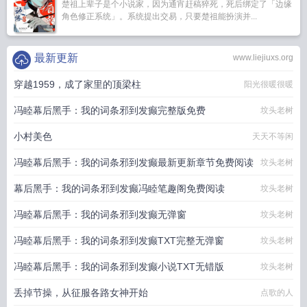
楚祖上辈子是个小说家，因为通宵赶稿猝死，死后绑定了「边缘
角色修正系统」。系统提出交易，只要楚祖能扮演并...
最新更新
www.liejiuxs.org
穿越1959，成了家里的顶梁柱
阳光很暖很暖
冯睦幕后黑手：我的词条邪到发癫完整版免费
坟头老树
小村美色
天天不等闲
冯睦幕后黑手：我的词条邪到发癫最新更新章节免费阅读
坟头老树
幕后黑手：我的词条邪到发癫冯睦笔趣阁免费阅读
坟头老树
冯睦幕后黑手：我的词条邪到发癫无弹窗
坟头老树
冯睦幕后黑手：我的词条邪到发癫TXT完整无弹窗
坟头老树
冯睦幕后黑手：我的词条邪到发癫小说TXT无错版
坟头老树
丢掉节操，从征服各路女神开始
点歌的人