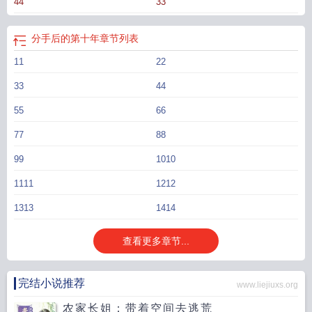
44
33
的弟弟有点眼熟。“其实我知道你是男的。你有天喝醉了，发语音喊我老公。”“老
婆，我和我哥你更爱谁？”攻大受两岁，受腿会好/体型差/估计10w字婉拒极端控
控/文案存于2026年1月2日
分手后的第十年晋江
分手后的第十年是什么歌
我在
分手后的第十年
章节列表
台下
分手后的第十年by夙夜无声TXT
分手后的第十年by夙夜无声
分手后十年再
11
22
见初恋完整版
我们再次重逢
还能复合吗
分手后十年重逢是什么感觉
分开后的
第十年
分手后的第十年盛宗明
分手十年了
分手十年后再见初恋看全过程
十年
33
44
分手
分手十年后重新在一起
他在台上
分手后的第十年by
55
66
77
88
99
1010
1111
1212
1313
1414
查看更多章节...
完结小说推荐
www.liejiuxs.org
农家长姐：带着空间去逃荒