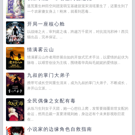
逃荒重生种田空间团宠萌宝基建甜宠宋清瑶重生了，还重生到了
一个农家傻女身上！刚来，就看到恶毒...
开局一座核心舱
以战锤之火，审判庭之魂，跨越万千星河，对抗混沌邪神！西贝
猫出品，完本保证。...
情满雾云山
情满雾云山作者用舒展自如的开放式艺术手法，以爱情的起伏为
脉络，以艰苦创业为主线，围绕着华高灿毛妮妮的爱情故...
九叔的掌门大弟子
携带可成长空间重生清末，成为九叔的掌门大弟子。不断成长，
并开山立派。...
全民偶像之女配有毒
从练习生到女子天团，她一心想往上爬，发誓要颠覆前世女配的
命运，然而总裁一直要潜规则她，身边还有个未来影视歌巨星
在...
小说家的边缘角色自救指南