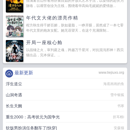
情满雾云山作者用舒展自如的开放式艺术手法，以爱情的起伏为
脉络，以艰苦创业为主线，围绕着华高灿毛妮妮的爱情故...
年代文大佬的漂亮作精
程方秋生得千娇百媚，肤如凝脂，一睁开眼，居然成了一本七零
年代文里的炮灰女配。她无语望天，在这个充满限制...
开局一座核心舱
以战锤之火，审判庭之魂，跨越万千星河，对抗混沌邪神！西贝
猫出品，完本保证。...
最新更新
www.liejiuxs.org
浮生道尘
海底画画的鱼
山洞奇遇
雪中银狐
长生天阙
书寒
重生2000：高考状元为国争光
折耳根i
软饭男扮演任务翻车了[快穿]
安森猫