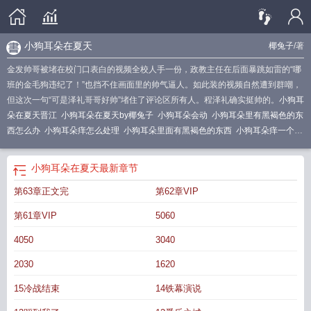
小狗耳朵在夏天
椰兔子
/著
金发帅哥被堵在校门口表白的视频全校人手一份，政教主任在后面暴跳如雷的“哪
班的金毛狗违纪了！”也挡不住画面里的帅气逼人。如此装的视频自然遭到群嘲，
但这次一句“可是泽礼哥哥好帅”堵住了评论区所有人。程泽礼确实挺帅的。
小狗耳
朵在夏天晋江
小狗耳朵在夏天by椰兔子
小狗耳朵会动
小狗耳朵里有黑褐色的东
西怎么办
小狗耳朵痒怎么处理
小狗耳朵里面有黑褐色的东西
小狗耳朵痒一个劲
挠用什么药
小狗的耳朵为什么会动
小狗耳朵应该是凉的还是热的
小狗耳朵在夏
天椰兔子TXT
狗狗耳朵平时是热的吗
小狗耳朵在夏天免费阅读
小狗耳朵掉毛都
小狗耳朵在夏天
最新章节
露皮了怎么回事
小狗耳朵在夏天椰兔子
小狗耳朵特别凉是怎么了
小狗耳朵里有
第63章正文完
第62章VIP
臭味
小狗耳朵里面有脓水怎么弄
小狗耳朵在夏天TXT笔趣阁
小狗耳朵在夏天全
文加番外TXT
小狗耳朵在夏天TXT
小狗耳朵热正常么
小狗耳朵在夏天TXTby椰
第61章VIP
5060
兔子
小狗耳朵在夏天全文TXT
小狗耳朵在夏天免费阅读第26章
小狗耳朵在夏天
笔趣阁
小狗耳朵在夏天tXt
4050
3040
2030
1620
15冷战结束
14铁幕演说