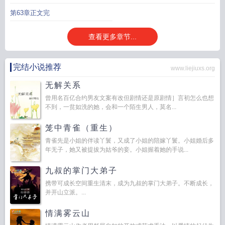
第63章正文完
查看更多章节...
完结小说推荐
www.liejiuxs.org
无解关系
曾用名百亿合约男友文案有改但剧情还是原剧情］言初怎么也想
不到，一贫如洗的她，会和一个陌生男人，莫名...
笼中青雀（重生）
青雀先是小姐的伴读丫鬟，又成了小姐的陪嫁丫鬟。小姐婚后多
年无子，她又被提拔为姑爷的妾。小姐握着她的手说...
九叔的掌门大弟子
携带可成长空间重生清末，成为九叔的掌门大弟子。不断成长，
并开山立派。...
情满雾云山