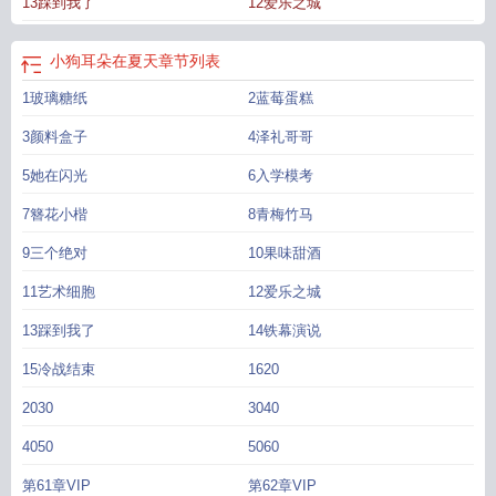
13踩到我了
12爱乐之城
小狗耳朵在夏天
章节列表
1玻璃糖纸
2蓝莓蛋糕
3颜料盒子
4泽礼哥哥
5她在闪光
6入学模考
7簪花小楷
8青梅竹马
9三个绝对
10果味甜酒
11艺术细胞
12爱乐之城
13踩到我了
14铁幕演说
15冷战结束
1620
2030
3040
4050
5060
第61章VIP
第62章VIP