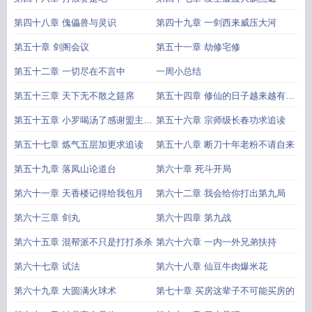
第四十八章 傀儡兽与灵识
第四十九章 一剑西来威压大河
第五十章 剑阁会议
第五十一章 劫修宅修
第五十二章 一切尽在不言中
一周小总结
第五十三章 天下无不散之筵席
第五十四章 修仙的日子越来越有盼
头了
第五十五章 小罗喝汤了感谢盟主滕
第五十六章 宗师级长春功求追读
骨泡面的打赏
第五十七章 炼气五层加更求追读
第五十八章 断刀十年老粉不请自来
第五十九章 落凤山论道台
第六十章 死斗开局
第六十一章 天香楼记得给我包月
第六十二章 我会给你打出第九局
第六十三章 剑丸
第六十四章 第九战
第六十五章 混帮派不只是打打杀杀
第六十六章 一内一外兄弟扶持
第六十七章 试法
第六十八章 仙豆牛肉爆米花
第六十九章 大圆满火球术
第七十章 买房这辈子不可能买房的