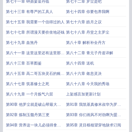
第七十一章 钟鼎宴金丹临
第七十二章 罗尘是吧
第七十三章 有尊严的工具人
第七十四章 你要包养我啊
第七十五章 我需要一个信得过的人
第七十六章 皓月之议
第七十七章 所谓漫天要价坐地还钱
第七十八章 丹堂之主罗尘
第七十九章 血煞丹
第八十章 解析补全丹方
第八十一章 这里这里还有这里那里
第八十二章 青元子丹道详解
那里还有那里
第八十三章 百草图鉴
第八十四章 送机
第八十五章 高二哥五块灵石的账我
第八十六章 敛息灵决
小罗记下了
第八十七章 筑基修士之死
第八十八章 今天我的秀场
第八十九章 一个月炼气六层
上架感言加更新计划
第90章 他罗尘就是破山帮最大的
第91章 我筑基真修米叔华为罗尘
硕鼠第一更
护道第二更
第92章 炼制玉髓丹第三更
第93章 你们画风不对劲啊为盟主
滕骨泡面加更
第94章 营养这一块儿必须得拿下
第95章 灵目根植望穿地脉求订阅