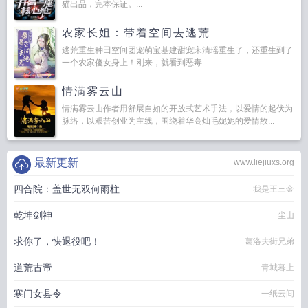
猫出品，完本保证。...
农家长姐：带着空间去逃荒
逃荒重生种田空间团宠萌宝基建甜宠宋清瑶重生了，还重生到了
一个农家傻女身上！刚来，就看到恶毒...
情满雾云山
情满雾云山作者用舒展自如的开放式艺术手法，以爱情的起伏为
脉络，以艰苦创业为主线，围绕着华高灿毛妮妮的爱情故...
最新更新
www.liejiuxs.org
四合院：盖世无双何雨柱
我是王三金
乾坤剑神
尘山
求你了，快退役吧！
葛洛夫街兄弟
道荒古帝
青城暮上
寒门女县令
一纸云间