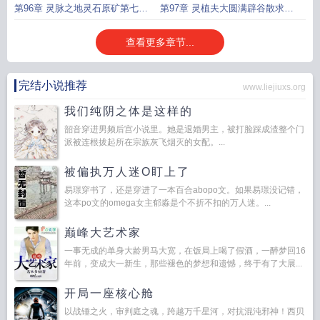
盟主滕骨泡面加更
第96章 灵脉之地灵石原矿第七更
第97章 灵植夫大圆满辟谷散求订
求订阅
阅求月票
查看更多章节...
完结小说推荐
www.liejiuxs.org
我们纯阴之体是这样的
韶音穿进男频后宫小说里。她是退婚男主，被打脸踩成渣整个门
派被连根拔起所在宗族灰飞烟灭的女配。...
被偏执万人迷O盯上了
易璟穿书了，还是穿进了一本百合abopo文。如果易璟没记错，
这本po文的omega女主郁淼是个不折不扣的万人迷。...
巅峰大艺术家
一事无成的单身大龄男马大宽，在饭局上喝了假酒，一醉梦回16
年前，变成大一新生，那些褪色的梦想和遗憾，终于有了大展...
开局一座核心舱
以战锤之火，审判庭之魂，跨越万千星河，对抗混沌邪神！西贝