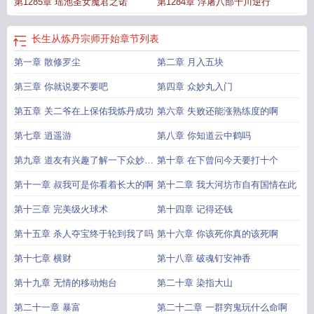
第1285章 瑶池圣女魔君之诺
第1284章 浮屠八部千川逆行
古长青
长生从炼丹宗师开始新笔趣阁
长生从炼丹宗师开始TXT笔趣阁
长生从炼
丹宗师开始笔趣阁无错版
长生从炼丹宗师开始贴吧
长生从炼丹宗师开始最新章
节免费
长生从炼丹宗师开始最新
长生从炼丹宗师开始零点
长生从
长生从炼丹
长生从炼丹宗师开始
章节列表
宗师开始雨去欲续
长生从炼丹宗师开始TXT免费
长生从炼丹宗师开始无错版笔
第一章 散修罗尘
第二章 月入五块
趣阁
从长生功开始无敌诸天
长生从炼丹宗师开始百科
长生从炼丹宗师开始无错
版
长生从炼丹宗师开始免费完整版
炼道长生等级划分
长生从大道争锋开始最新
第三章 你就说要不要吧
第四章 众妙丸入门
章节
长生从炼丹宗师开始顶点
长生从炼丹宗师开始境界划分
炼道长生贴吧
长
生从炼丹宗师开始起点中文网
第五章 关二爷在上保佑我炼丹成功
长生从炼丹宗师开始阅读
第六章 失败还能涨熟练度的啊
长生从炼丹宗师开始最
新章节在线阅读
长生从炼丹宗师开始全文免费
长生从炼丹宗师开始笔趣阁最新
第七章 逍遥游
第八章 你知道云中鹤吗
章节
长生从炼丹宗师开始起点
长生从炼丹宗师开始 第514章
长生从炼丹宗师开
始最新章节笔趣阁
长生从炼丹宗师开始免费阅读软件
长生从炼丹宗师开始完整
第九章 道友有兴趣了解一下众妙丸
第十章 在下曾问今天要打十个
版免费
长生从炼丹宗师开始笔趣阁5200
炼道长生123
长生从炼丹宗师开始笔趣
吗
第十一章 叔我可是你看着长大的啊
第十二章 我大河坊市自有国情在此
阁免费阅读无弹窗
长生从炼丹宗师开始-易言阁
长生从炼丹宗师开始全文在
线
长生从炼丹宗师开始全本
长生从炼丹宗师开始电子书
长生从炼丹宗师开始好
第十三章 完美级火球术
第十四章 记得还钱
看吗
长生从炼丹宗师开始无弹窗
长生从炼丹宗师开始笔趣阁
修炼从长生
长生
第十五章 杀人夺宝终于轮到我了吗
第十六章 你该死你真的该死啊
从炼丹宗师开始 百度
炼体长生路
长生从炼丹宗师开始TXT全本
长生从炼丹宗师
开始在线阅读免费完整版
长生从炼丹宗师开始免费阅读无弹窗
炼道长生后续
长
第十七章 横财
第十八章 破魂钉安神香
生从炼丹宗师开始免费
长生从炼丹宗师开始罗尘
长生从炼丹宗师开始有女主
吗
长生从炼丹宗师开始有几个女主
第十九章 无情的移动炮台
第二十章 染指大山
第二十一章 暴富
第二十二章 一群穷鬼玩什么命啊