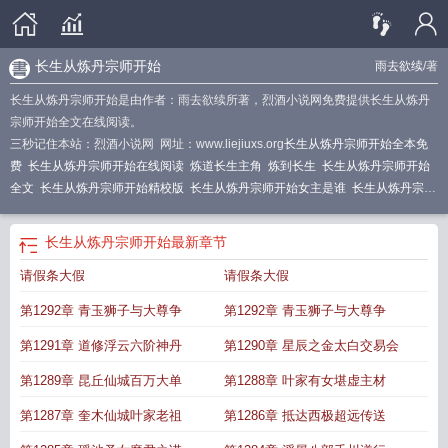
长生从炼丹宗师开始
雨去欲续
/著
长生从炼丹宗师开始是由作者：雨去欲续所著，烈酒小说网免费提供长生从炼丹
宗师开始全文在线阅读。
三秒记住本站：烈酒小说网 网址：www.liejiuxs.org
长生从炼丹宗师开始全本免
费
长生从炼丹宗师开始在线阅读
炼道长生主角
炼到长生
长生从炼丹宗师开始
全文
长生从炼丹宗师开始精校版
长生从炼丹宗师开始女主是谁
长生从炼丹宗师
开始顶点中文
长生从炼丹宗师开始最新章节
长生从炼丹宗师开始百度
长生从炼
丹宗师开始美目书屋
长生从炼丹宗师开始全文免费阅读
长生从炼丹宗师开始
长生从炼丹宗师开始
最新章节
TXT八零
长生从炼丹宗师开始在线
长生从炼丹宗师开始免费全文阅读
炼道长生
请假条大假
请假条大假
笔下
长生从炼丹宗师开始TXT
长生从炼丹宗师开始番外
长生从炼丹宗师开始原
著
长生从炼丹宗师开始在线阅读免费
主角练长生诀
修练从长生不老开始
长生
第1292章 青玉狮子与大尊争
第1292章 青玉狮子与大尊争
从炼丹宗师开始 起点
长生从炼丹宗师开始全本免费阅读
长生从炼丹宗师开始 雨
去欲续
从长生开始
长生从炼丹宗师开始手打无错字版
炼出长生药的我十分
第1291章 道修浮云六阶神丹
第1290章 星辰之金太白交易会
后
炼道长生
长生从炼丹宗师开始女主
长生从炼丹宗师开始无防盗
长生从炼丹
第1289章 昆丘仙城百万大单
第1288章 叶家有女堪虚主材
宗师开始笔趣阁在线
炼道长生起点
长生从炼丹宗师开始完结了吗
长生从炼丹宗
师开始全文免费阅读软件
长生从炼丹宗师开始百度百科
长生从炼丹宗师开始笔
第1287章 奎木仙城叶家老祖
第1286章 抵达西极超远传送
趣阁免费
长生从炼丹宗师开始免费阅读
长生从炼丹宗师开始无错
我在修仙界万