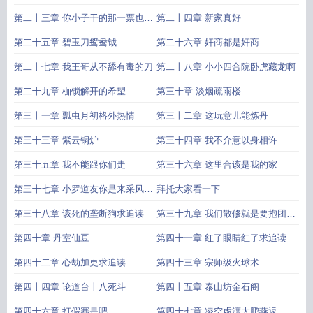
第二十三章 你小子干的那一票也不
第二十四章 新家真好
大啊
第二十五章 碧玉刀鸳鸯钺
第二十六章 奸商都是奸商
第二十七章 我王哥从不舔有毒的刀
第二十八章 小小四合院卧虎藏龙啊
第二十九章 枷锁解开的希望
第三十章 淡烟疏雨楼
第三十一章 瓢虫月初格外热情
第三十二章 这玩意儿能炼丹
第三十三章 紫云铜炉
第三十四章 我不介意以身相许
第三十五章 我不能跟你们走
第三十六章 这里合该是我的家
第三十七章 小罗道友你是来采风的
拜托大家看一下
吗
第三十八章 该死的垄断狗求追读
第三十九章 我们散修就是要抱团取
暖
第四十章 丹室仙豆
第四十一章 红了眼睛红了求追读
第四十二章 心劫加更求追读
第四十三章 宗师级火球术
第四十四章 论道台十八死斗
第四十五章 泰山坊金石阁
第四十六章 打假赛是吧
第四十七章 凌空虚渡大鹏燕返