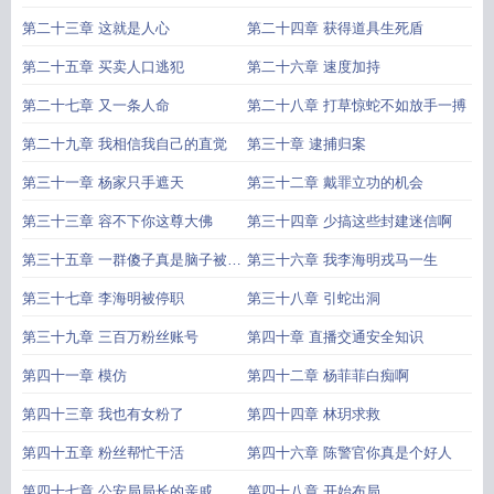
第二十三章 这就是人心
第二十四章 获得道具生死盾
第二十五章 买卖人口逃犯
第二十六章 速度加持
第二十七章 又一条人命
第二十八章 打草惊蛇不如放手一搏
第二十九章 我相信我自己的直觉
第三十章 逮捕归案
第三十一章 杨家只手遮天
第三十二章 戴罪立功的机会
第三十三章 容不下你这尊大佛
第三十四章 少搞这些封建迷信啊
第三十五章 一群傻子真是脑子被驴
第三十六章 我李海明戎马一生
踢了
第三十七章 李海明被停职
第三十八章 引蛇出洞
第三十九章 三百万粉丝账号
第四十章 直播交通安全知识
第四十一章 模仿
第四十二章 杨菲菲白痴啊
第四十三章 我也有女粉了
第四十四章 林玥求救
第四十五章 粉丝帮忙干活
第四十六章 陈警官你真是个好人
第四十七章 公安局局长的亲戚
第四十八章 开始布局