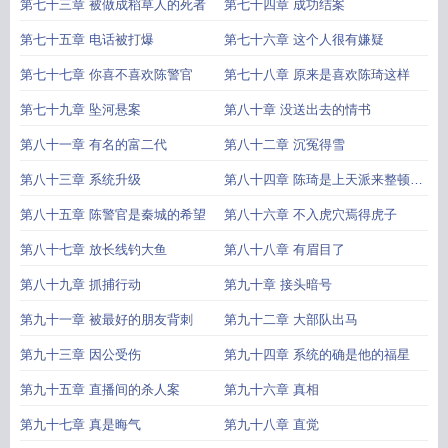
第七十三章 被做成稻草人的死者
第七十四章 成功结案
第七十五章 电话被打爆
第七十六章 这个人很有嫌疑
第七十七章 你喜不喜欢陈警官
第七十八章 原来是喜欢陈琦这样
第七十九章 坠河悬案
第八十章 没送出去的情书
第八十一章 有名的富二代
第八十二章 沉冤得雪
第八十三章 系统升级
第八十四章 陈琦是上天派来整顿我
们内部
第八十五章 陈警官是秦城的希望
第八十六章 不入虎穴焉得虎子
第八十七章 放长线钓大鱼
第八十八章 有眉目了
第八十九章 抓捕行动
第九十章 接头暗号
第九十一章 被最好的朋友背刺
第九十二章 大部队出马
第九十三章 因公受伤
第九十四章 系统的确是他的福星
第九十五章 直播间的杀人案
第九十六章 真相
第九十七章 真是晦气
第九十八章 直觉