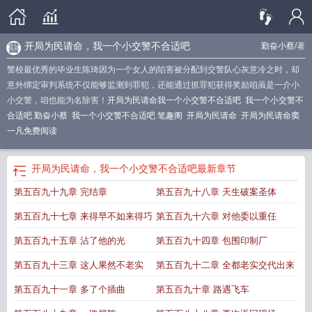
开局为民请命，我一个小交警不合适吧
勤奋小蔡
/著
警校最优秀的毕业生陈琦因为一个女人的陷害被分配到交警队心灰意冷之时，却
意外绑定审判系统不仅能够监测到罪犯，还能通过抓罪犯获得奖励咱虽是一介小
小交警，咱也能为名除害！
开局为民请命我一个小交警不合适吧
我一个小交警不
合适吧 勤奋小蔡
我一个小交警不合适吧 笔趣阁
开局为民请命
开局为民请命窦
一凡免费阅读
开局为民请命，我一个小交警不合适吧
最新章节
第五百九十九章 完结章
第五百九十八章 天生破案圣体
第五百九十七章 来得早不如来得巧
第五百九十六章 对他委以重任
第五百九十五章 沾了他的光
第五百九十四章 包围印制厂
第五百九十三章 这人果然不老实
第五百九十二章 全都老实交代出来
第五百九十一章 多了个插曲
第五百九十章 路遇飞车