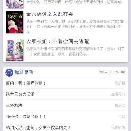
来恶心她，洞房花烛夜，居然让她这个王妃去伺候，想羞辱她...
全民偶像之女配有毒
从练习生到女子天团，她一心想往上爬，发誓要颠覆前世女配的
命运，然而总裁一直要潜规则她，身边还有个未来影视歌巨星
在...
农家长姐：带着空间去逃荒
逃荒重生种田空间团宠萌宝基建甜宠宋清瑶重生了，还重生到了
一个农家傻女身上！刚来，就看到恶毒...
最新更新
www.liejiuxs.org
僵约：我！僵尸始祖！
晚子樱
绝世天命大反派
金裘花马
三塔游戏
更从心
强强强！强龙出狱！！
七武
舔狗反派只想苟，女主不按套路走！
我是愤怒