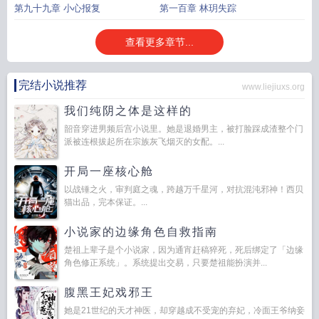
第九十九章 小心报复
第一百章 林玥失踪
查看更多章节...
完结小说推荐
www.liejiuxs.org
我们纯阴之体是这样的
韶音穿进男频后宫小说里。她是退婚男主，被打脸踩成渣整个门
派被连根拔起所在宗族灰飞烟灭的女配。...
开局一座核心舱
以战锤之火，审判庭之魂，跨越万千星河，对抗混沌邪神！西贝
猫出品，完本保证。...
小说家的边缘角色自救指南
楚祖上辈子是个小说家，因为通宵赶稿猝死，死后绑定了「边缘
角色修正系统」。系统提出交易，只要楚祖能扮演并...
腹黑王妃戏邪王
她是21世纪的天才神医，却穿越成不受宠的弃妃，冷面王爷纳妾