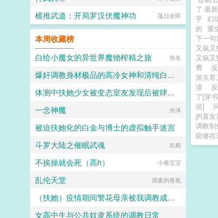
小白花圣母omega。013你要感化他
们，让爱女主的反派爱上你，让嫉恨
了 最
横推武道：开局罗汉伏魔神功
落日余晖
男主的反派开阔胸怀，让毁灭世界的
乎
幻
反派知道人间有爱，这样他就不会搞
的
重
事啦！上吧！小o！被绑定的苏妙容
本周收藏榜
下一句
听完系统的一通忽悠，愣住了。可是
又疯又
我是女alpha，你是不是绑错人了。
白给小魔女的异世界魔物榨精之旅
又疯又
佚名
013听完苏妙容的话也愣住了，应该
费
反
都一样吧。完了，它没能量换绑。苏
爆奸调教身材极品的高冷女神和清纯白袜甜妹留学生，射满她们的鞋柜里的高跟鞋和小皮鞋
派夫君
妙容一脸热忱，那好！你放心吧，既
读
然你如此相信我，这点小事我一定搞
体测中扶她少女被变态室友发现后被肆意玩弄
ni1l
定！爱吗，要深刻才有，等她先撅了
了[穿
反派再说。—苏妙容面容美丽心思恶
侦]
一念神魔
愿璀璨的北极光永远闪耀
水泽
毒，几乎所有反派都知道，可是他们
的直女
却控制不住自己，心甘情愿低下头祈
调教制
被迫扶她化的白金与博士的虚拟触手迷宫
求对方那微薄的爱意。哪怕少女明媚
能够在
鲜妍的面容吐露出令人难堪的话语，
斗罗大陆之催眠武魂
白虚
玖粮
践踏他们的自尊，踩碎他们的脊梁。
可爱意，依旧生生不息。面容美美心
不挨操就会死（高h）
小卷宝宝
狠狠女alphax各种阴暗大反派...
乱伦天堂
黑夜的香蕉
（扶她）疫情期间警花母亲被我调教成三洞全开的肉便器母狗
女高中生与公共奴隶系统的调教日常
霜染official