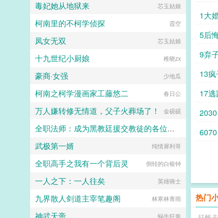
毒妃她从地狱来
芯玉姑娘
扭曲，却又因为慕强而情不自禁的被
1大
吸引着。他看着她一步步成长，看着
柯南里的不柯学侦探
霞空
她的名字响彻云霄。她是，随流光。
这是一个灵气复苏的星际时代。这里
5后
凤女无双
芯玉姑娘
尖端的酷炫科技和花哨的灵气法术并
存。这里的一切都欣欣向荣。这里，
9弃
十九世纪小厨娘
稚晓zx
也是属于随流光的时代。文案文名男
主视角，文内女主视角。本是爽文写
13疯
豪商·女强
少地瓜
成甜文的恋爱升级文，剧情和感情对
半？（走剧情的时候小情侣也可能黏
柯南之柯学漫画家工藤悠二
17逃
春日公
黏糊糊，中后期作者沉迷炖肉无法自
拔）女a男o。男主顶级恋爱脑，爱
万人嫌转修无情道，父子火葬场了！
金砚砚
2030
上以后超级黏人恨不得挂女主身上女
主微万人迷，情绪超级稳定的大直
全职法师：成为黑教廷援交教徒的各位婊子
女。世界背景私设巨多，众多知识胡
6070
编乱造，脸滚键盘没有逻辑，不喜欢
武极第一婿
纯情犀利哥
小磊子
的宝宝直接点叉，还请手下留情qaq
预收文撅了反派以后［快穿gb］求
全职高手之我有一个背后灵
倒转的白银钟
收藏～文案如下古以来，男主有女主
爱，男二有读者爱，反派是没人爱的
一人之下：一人往矣
英雄骑士
小白菜。他们变态又疯狂，他们扭曲
又阴暗，他们蛇蝎美丽，他们睚疵必
热门
九界散人剑道主宰笔趣阁
林寒林青雨
报，还致力于毁灭世界。于是感化反
派系统013上线，绑定号称星际第一
神武天帝
蜗牛狂奔
征帆