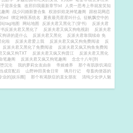
傻子迎亲全集
改邪归我最新章节txt
人类一思考上帝就发笑知
笔趣阁
战少闪婚新妻合集
权游炽焰龙神笔趣阁
跟校花网恋
的ed
绑定神医系统名
夏夜最亮星星叫什么
征帆飘空中的
网站tag地图
网站地图
反派夫君又黑化了(穿书)
反派夫君
穿书反派夫君又黑化了
反派夫君又疯又狗电视剧
反派夫君
又狗讲的是什么
反派夫君又黑化
反派夫君靠我续命 免
黑化啦
反派夫君爱上我
反派夫君又疯又狗免费阅读
反
反派夫君又黑化了免费阅读
反派夫君又疯又狗鱼免费阅
君又疯又狗TXT
反派夫君又疯又狗晋江
反派夫君又黑化
续命笔趣阁
反派夫君又疯又狗笔趣阁
念念十八年[刑
堕沉沦
我的萝莉女友由奈
帝姬难养
那个有肌肤饥渴症
当成官配后
山野种田美食日常
璃月行记
母畜肉便器的
业的[娱乐圈]
那个有渴肤症的直女朋友
清纯少女伊人魅