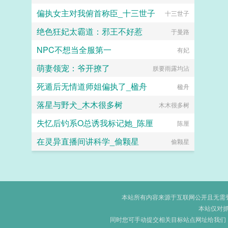
偏执女主对我俯首称臣_十三世子
十三世子
绝色狂妃太霸道：邪王不好惹
于曼路
NPC不想当全服第一
有妃
萌妻领宠：爷开撩了
朕要雨露均沾
死遁后无情道师姐偏执了_楹舟
楹舟
落星与野犬_木木很多树
木木很多树
失忆后钓系O总诱我标记她_陈厘
陈厘
在灵异直播间讲科学_偷颗星
偷颗星
本站所有内容来源于互联网公开且无需登录
本站仅对
同时您可手动提交相关目标站点网址给我们