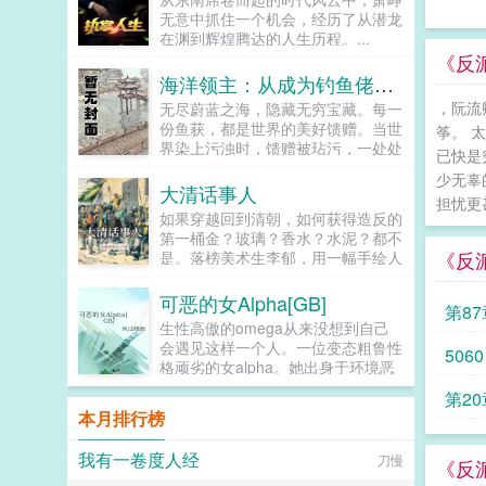
宗师了！没有宗师的家族，怎么能算
姓，若连田亩都没有，何以轻徭薄
无意中抓住一个机会，经历了从潜龙
大庆第一家族呢？...
赋，而百姓仍是水生火热！朱元璋我
在渊到辉煌腾达的人生历程。...
大力惩治贪官污吏，可曾对不起大
《反
明？朱棡呵呵，不改革弊端，若是一
海洋领主：从成为钓鱼佬开始
昧杀杀杀，你哪怕是将天下官员全部
，阮流
无尽蔚蓝之海，隐藏无穷宝藏。每一
杀干净，又能如何？朱元璋我为你们
份鱼获，都是世界的美好馈赠。当世
封王赐藩，就是为了让你们永享荣华
筝。 
界染上污浊时，馈赠被玷污，一处处
富贵，可曾对不起你们？朱棡呵呵，
已快是
码头成为最后的安全区。世界濒临破
以一国之力赡养朱家亲族？可曾听闻
少无辜
灭之际，一群渔者被召唤而来。这是
物极必反，国亡族灭！逆子！朱元璋
大清话事人
担忧更
渔者也是愚者的故事。浓缩版一切从
怒喝道。呵呵，爹，论治国，你真不
如果穿越回到清朝，如何获得造反的
挥动鱼竿成为钓鱼佬开始。苏忘
行。朱棡淡然道。是夜，朱元璋留晋
第一桶金？玻璃？香水？水泥？都不
SO？长着8只眼睛3条腿的鱼到底能
王朱棡在京辅国，重议洪武诸策。...
《反
是。落榜美术生李郁，用一幅手绘人
不能吃？在线等，挺急的。...
体画赚到了第一桶金。清廷残暴，敢
杀，敢抢，敢榨，敢颠倒黑白。百姓
可恶的女Alpha[GB]
第8
懦弱，能熬，能忍，能欺，能自我麻
生性高傲的omega从来没想到自己
醉。李郁只能依靠江湖人士。改造漕
会遇见这样一个人。一位变态粗鲁性
5060
帮，经营江南。待到羽翼丰满，提兵
格顽劣的女alpha。她出身于环境恶
北伐。造反，弱系统，热血...
劣的荆棘星底层，却有着深不可测的
第20
实力。她对其他人礼貌友好，唯独对
本月排行榜
自己态度恶劣。她积极活跃，干劲十
足，极具探险精神。她言语轻浮，肆
我有一卷度人经
刀慢
意妄为，逗弄他的感情。她彬彬有礼
《反
却又眼神露骨。高傲的omega破防