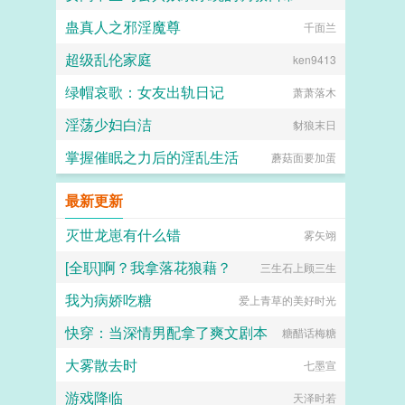
蛊真人之邪淫魔尊
喵不可言
千面兰
超级乱伦家庭
ken9413
绿帽哀歌：女友出轨日记
萧萧落木
淫荡少妇白洁
豺狼末日
掌握催眠之力后的淫乱生活
蘑菇面要加蛋
最新更新
灭世龙崽有什么错
雾矢翊
[全职]啊？我拿落花狼藉？
三生石上顾三生
我为病娇吃糖
爱上青草的美好时光
快穿：当深情男配拿了爽文剧本
糖醋话梅糖
大雾散去时
七墨宣
游戏降临
天泽时若