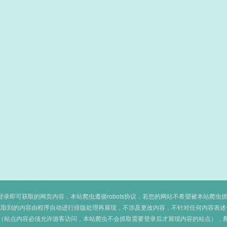
即可获取的网页内容，本站爬虫遵循robots协议，若您的网站不希望被本站爬虫抓取，可
抓取到的内容由程序自动进行排版处理再展现，不涉及更改内容，不针对任何内容表述
（站点内容必须允许游客访问，本站爬虫不会抓取需要登录后才展现内容的站点），