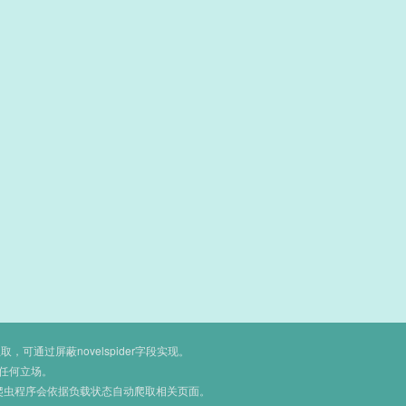
通过屏蔽novelspider字段实现。
任何立场。
爬虫程序会依据负载状态自动爬取相关页面。