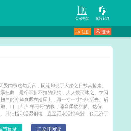
会员书架
阅读记录
注册
登录
，因晏闻筝这句妄言，阮流卿便于大婚之日被其抢走。
残暴扭曲，是个不折不扣的疯狗，人人恨而诛之。在囚
是扭曲的将鲜血碾在她唇上，再一寸一寸细细舐去。后
迎。口口声声“筝哥哥”的唤，嗓音柔软甜腻。然偏如
了。纤细指印洇湿铜镜，直至泪水浸艳乌鬟，也无济于
之犬。而自己早已被他喂过了毒药。她只能救他。她将
止，施展在他身上。又逼他日日为自己洗脚捶腿，甚至
章节目录
立即阅读