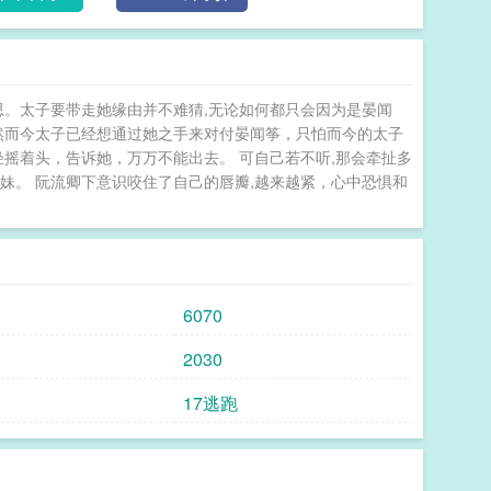
他……可好景不长，他东山再起了——木屋烈火滚滚，
卿觉得自己完了，她没忘记往日的肆意作践，瘫软在
一声，“现在知错了？”“可惜，晚了。”高亮：1v1双c
含私设，朝代架空，请勿考究2.感情为主，剧情为辅。3.甜
思。太子要带走她缘由并不难猜,无论如何都只会因为是晏闻
期疯批偏执狗男人，没有正常人思路没有心。后期离开女
然而今太子已经想通过她之手来对付晏闻筝，只怕而今的太子
期翻身农奴把歌唱。———————————推推预收
轻摇着头，告诉她，万万不能出去。 可自己若不听,那会牵扯多
国的小公主商云珠被送往北燕和亲，刚出了城关，却逢
妹。 阮流卿下意识咬住了自己的唇瓣,越来越紧，心中恐惧和
易离了狼窝，竟又落入虎口。硝烟烈火，尸横血海，她
世枭雄——完颜苍。其野心勃勃，自立为王，更杀人如
意在皇祖母密室里窥见的画像，顿时哭得梨花带雨，泣
睨她一眼，而后抬戟遥遥一指。*一月后，完颜苍领军踏
诚于完颜苍的未婚夫。庆功宴即大婚，可掀开红盖头
6070
原来，自己的未婚夫早将自己当作投名状献给了他。商
，“嘘。”男人的幽色狼光暧昧游离在细软腰肢，而后
2030
外，未婚夫听着金铃碎响几乎要将牙咬碎。三日之后，
17逃跑
独霸一方的枭雄强娶了自己的皇侄女。所有人都道此举
王。哪知，乱世数年，这枭雄怀里皆霸道又温柔抱着那
之际，那新筑的皇宫春深处，囚锁的依是那个妍姝美