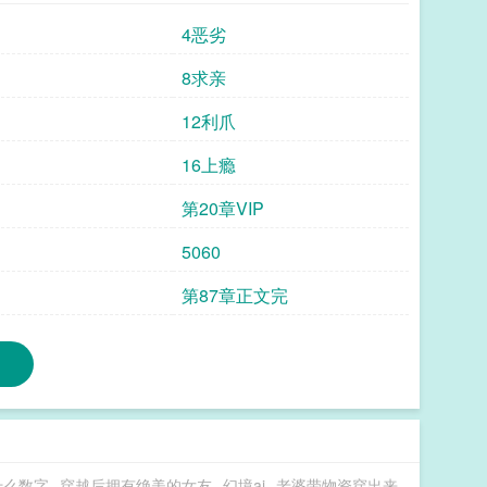
4恶劣
8求亲
12利爪
16上瘾
第20章VIP
5060
第87章正文完
什么数字
穿越后拥有绝美的女友
幻境ai
老婆带物资穿出来