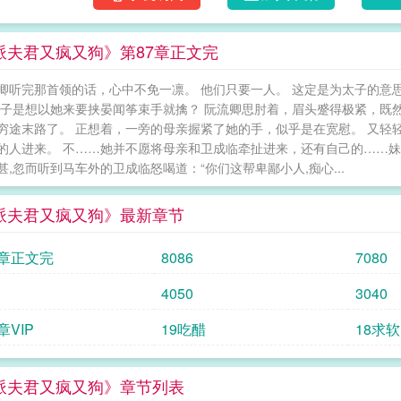
洗亵衣亵裤，稍有不如意，还会狠狠执鞭子抽
甲胄军士黑压压一片于他面前俯首称臣。阮流
派夫君又疯又狗》第87章正文完
地，“……夫君，我错了。”晏闻筝默然，半晌冷笑
纯爱！文案于2023/10/18阅读指南：1.内
卿听完那首领的话，心中不免一凛。 他们只要一人。 这定是为太子的意
饼文！甜甜甜！先婚后爱/强取豪夺5.男主前
太子是想以她来要挟晏闻筝束手就擒？ 阮流卿思肘着，眉头蹙得极紧，既
主不能活，唯爱女主！6.女主前期微弱势，后
穷途末路了。 正想着，一旁的母亲握紧了她的手，似乎是在宽慰。 又轻
文：《以娇饲虎》求收藏～*烽火三十年，商丘
的人进来。 不……她并不愿将母亲和卫成临牵扯进来，还有自己的……妹
异国生乱。粉雕玉琢的少女一身污泥，好不容
甚,忽而听到马车外的卫成临怒喝道：“你们这帮卑鄙小人,痴心...
一眼便瞧见那居高临下、骑在汗血铁驹上的乱
麻。可那张深邃昳丽的脸……商云珠想起曾无
派夫君又疯又狗》最新章节
声大唤，“皇叔！”如此，嗜血枭雄总算赏赐般
碎北燕，大肆屠戮。商云珠见到了她那早已投
7章正文完
8086
7080
的，却是那张恶劣如厉鬼般的脸——“皇叔！”
云珠攥着嫁衣啜泣，被染着血污的指腹摁住唇瓣
4050
3040
哑声低笑，粗鲁将她扯进怀里。朦灯残影，帐
章VIP
19吃醋
18求软
商云珠仍高烧不退，不省人事……*天下皆知，
不过是为了气死他那德不配位的皇兄——商丘
美人，逐鹿中原，君临天下。待成为天下共主
派夫君又疯又狗》章节列表
人。 反派夫君又疯又狗