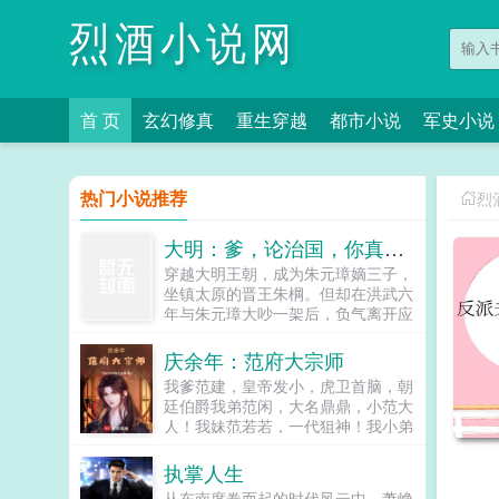
烈酒小说网
首 页
玄幻修真
重生穿越
都市小说
军史小说
热门小说推荐
烈
大明：爹，论治国，你真不行
穿越大明王朝，成为朱元璋嫡三子，
坐镇太原的晋王朱棡。但却在洪武六
年与朱元璋大吵一架后，负气离开应
天府，前往封地太原就藩！自那以后
起，朱棡不仅将太原治理的仅仅有
庆余年：范府大宗师
条，更是为大明戍守边塞，大败王保
我爹范建，皇帝发小，虎卫首脑，朝
保，将北元逼入绝境！可便是此时，
廷伯爵我弟范闲，大名鼎鼎，小范大
一道圣旨入太原，朝中以胡惟庸为首
人！我妹范若若，一代狙神！我小弟
的大臣弹劾朱棡拥兵自重，有不臣之
范思辙，一代商业巨贾，北齐幕后大
心，朱棡无奈回京。彼时，坤宁宫。
老板。我，一个平平无奇的范府嫡长
执掌人生
朱元璋老三，咱轻徭薄赋，可曾亏待
子为了不给家里人拖后腿，只好当个
百姓？朱棡呵呵，天下穷苦唯有百
从东南席卷而起的时代风云中，萧峥