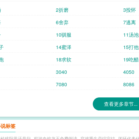
婚
2折磨
3投怀
悔
6舍弃
7逃离
子
10驯服
11汤池
子
14蜜泽
15打他
跑
18求软
19吃醋
3040
4050
7080
8086
查看更多章节...
小说标签
去棹残阳里还是归
权游血焰龙王免费阅读
穿越重生恋综完结
闭环代表