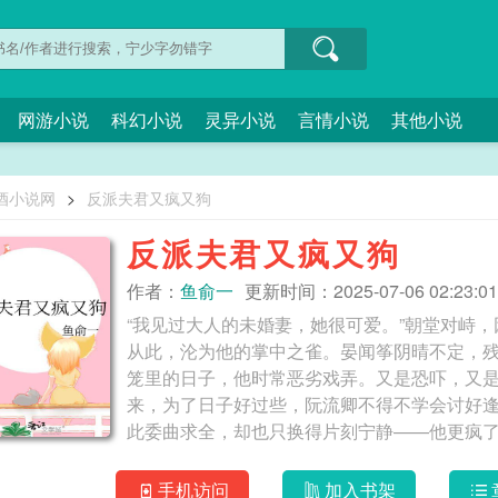
网游小说
科幻小说
灵异小说
言情小说
其他小说
酒小说网
>
反派夫君又疯又狗
反派夫君又疯又狗
作者：
鱼俞一
更新时间：2025-07-06 02:23:01
“我见过大人的未婚妻，她很可爱。”朝堂对峙
从此，沦为他的掌中之雀。晏闻筝阴晴不定，
笼里的日子，他时常恶劣戏弄。又是恐吓，又
来，为了日子好过些，阮流卿不得不学会讨好逢
此委曲求全，却也只换得片刻宁静——他更疯
事……*后来，晏闻筝阴沟里翻船了，沦为丧家
那个疯子囚困在了深山木屋里。学着他往日举
手机访问
加入书架