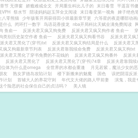
新章节 无弹窗
娇瘾难戒全文
开局重生科比儿子的
末日毒雪
平遥盲书
境VPH
祭水节
陪读妈妈赵玉萍全文阅读
末日毒变第一视角
婢子绝色
生八零熊猫
少年骇客开局获得田小班最新章节更
六等星的夜是哪部动画
是什么
闭环打一数字
鸟语花香接龙
nba开局科比天赋全满免费阅读
狗 鱼俞一
反派夫君又疯又狗免费
反派夫君又疯又狗作者 鱼俞一
狗类别历史架空作者 鱼俞一
反派夫君又疯又狗看书谷
反派夫君又疯
派夫君又黑化了(穿书)txt
反派夫君又疯又狗结局是什么
反派夫君又
又疯又狗最新章节列表
反派夫君靠我续命免费
反派夫君又疯又狗txt
反派夫君又黑化了穿书免费的不花钱的
反派夫君又疯又狗番外
反派夫
书
反派夫君又黑化了
反派夫君又黑化了(穿书)74章
反派夫君靠我
同位体为什么是omega
全世界的水都会重逢
月见若紫，魔法少女的恶
朋友
熟女罗德岛攻陷计划
楼下新搬来的魅魔
国色
误把阴湿反派
作计划
首辅大人的养花守则
年代文大佬的路人甲前妻
演鬼，我是专
这个险恶的社会保住自己的贞洁吗？
美人镜