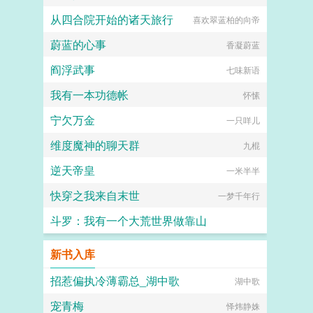
从四合院开始的诸天旅行
喜欢翠蓝柏的向帝
蔚蓝的心事
香凝蔚蓝
阎浮武事
七味新语
我有一本功德帐
怀愫
宁欠万金
一只咩儿
维度魔神的聊天群
九棍
逆天帝皇
一米半半
快穿之我来自末世
一梦千年行
斗罗：我有一个大荒世界做靠山
深潭里的小泥鳅
新书入库
招惹偏执冷薄霸总_湖中歌
湖中歌
宠青梅
怿炜静姝