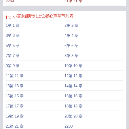
2230
21第 21 章
小宫女能听到上位者心声
章节列表
1第 1 章
2第 2 章
3第 3 章
4第 4 章
5第 5 章
6第 6 章
7第 7 章
8第 8 章
9第 9 章
10第 10 章
11第 11 章
12第 12 章
13第 13 章
14第 14 章
15第 15 章
16第 16 章
17第 17 章
18第 18 章
19第 19 章
20第 20 章
21第 21 章
2230