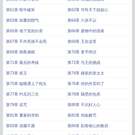
第61章 暗中破坏
第62章 可怜天下姐姐心
第63章 加重的阴气
第64章 六亲不认
第65章 地下室的白骨
第66章 废物中的强者
第67章 不作死就不会死
第68章 王在这里
第69章 彻夜难眠
第70章 拿手绝活
第71章 最后的考核
第72章 与王的挑战
第73章 抓王
第74章 碰瓷的老太太
第75章 瞌睡遇上了枕头
第76章 你的外卖到了
第77章 约见刘三生
第78章 隔壁的包房
第79章 诅咒
第80章 不识好人心
第81章 董家的求助
第82章 鸡血解咒
第83章 深藏不露
第84章 刻骨铭心的教训