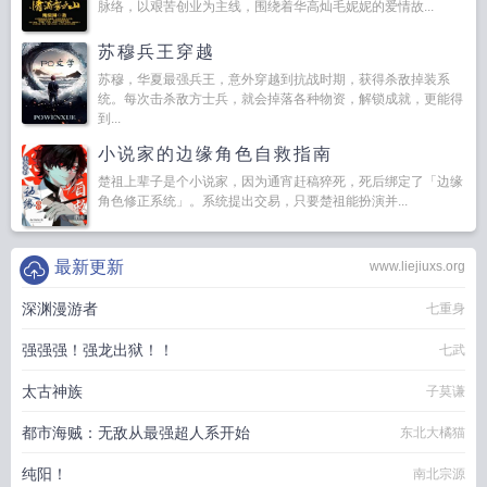
脉络，以艰苦创业为主线，围绕着华高灿毛妮妮的爱情故...
苏穆兵王穿越
苏穆，华夏最强兵王，意外穿越到抗战时期，获得杀敌掉装系
统。每次击杀敌方士兵，就会掉落各种物资，解锁成就，更能得
到...
小说家的边缘角色自救指南
楚祖上辈子是个小说家，因为通宵赶稿猝死，死后绑定了「边缘
角色修正系统」。系统提出交易，只要楚祖能扮演并...
最新更新
www.liejiuxs.org
深渊漫游者
七重身
强强强！强龙出狱！！
七武
太古神族
子莫谦
都市海贼：无敌从最强超人系开始
东北大橘猫
纯阳！
南北宗源