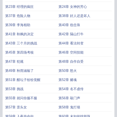
第23章 经理的疯狂
第24章 女神的芳心
第37章 危险人物
第38章 好人还是坏人
第39章 李海相助
第40章 怨念珠
第41章 秋枫的决定
第42章 隔山打牛
第43章 三个月的挑战
第44章 看法转变
第45章 第四场考核
第46章 空间技能
第47章 犯规
第48章 自作自受
第49章 秋雨涵输了
第50章 怒火
第51章 醋坛子纷纷觉醒
第52章 赌魂
第53章 挑战
第54章 名不虚传
第55章 就问你服不服
第56章 敲门声
第57章 歪头女
第58章 鬼打墙
第59章 入夜夺命街
第60章 未知的技能珠