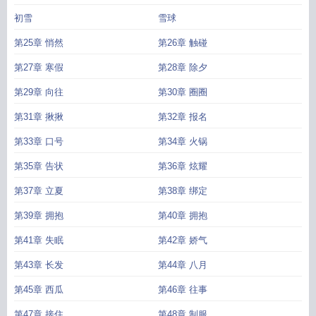
意思
忽然而至的瞬间作文
忽然春天就到了的诗句
忽然而至的春天txt百度
忽然
初雪
雪球
而至的春天by小檀栾txt
忽然而至是什么意思
蓦然夏天
忽然而至的春天TXT免
第25章 悄然
第26章 触碰
费
忽然而已
忽然而至的瞬间小作文
忽然而至是什么生肖
忽然而至的春天gl百
度
忽然而至的春天gltxt百度
忽然而然什么意思
忽然而至的春天txt完整版
已然
第27章 寒假
第28章 除夕
冬天
忽然而过
忽然而至的春天TXT百度
忽然而至的春天小檀栾免费阅读
忽然
而已的意思
忽然而至的瞬间阅读题
忽然而至的春天txt百度链接
第29章 向往
第30章 圈圈
第31章 揪揪
第32章 报名
第33章 口号
第34章 火锅
第35章 告状
第36章 炫耀
第37章 立夏
第38章 绑定
第39章 拥抱
第40章 拥抱
第41章 失眠
第42章 娇气
第43章 长发
第44章 八月
第45章 西瓜
第46章 往事
第47章 接住
第48章 制服