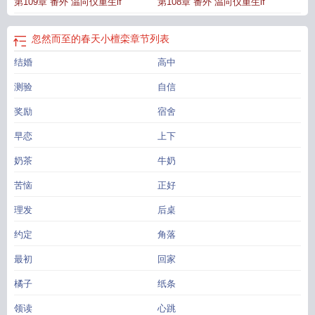
第109章 番外 温向仪重生if
第108章 番外 温向仪重生if
眸色不明：“你想做什么？”任务倒计时中，宋莺时急得眼尾泛红，声音却很小：
“你……你能不能……”怀絮凑近：“嗯？”宋莺时伸出纤细漂亮的手指，点了点唇
畔。水汪汪的杏眼看向怀絮，欲语还休。怀絮呼吸一窒。玫瑰含雪：形容美人
忽然而至的春天小檀栾
章节列表
唇。直女小太阳x仙女美强惨——————阅读指南：作者微博@小檀亦木封面人
结婚
高中
设感谢基友@温酒煎茶赠送使用~！逻辑死勿较真，剧情只为撒糖服务，食用愉
快。
忽然而至的春天全文免费阅读
忽然而至的瞬间50字
忽然而至的春天gl小檀
测验
自信
栾百度
忽然而至的春天作者塌房
忽然而至的春天glTXT
忽然而至是成语吗
忽然
而至的春天百度
奖励
忽然而至的瞬间
忽然而至的春天TXT百度资源
宿舍
忽然而至的春天
晋江
忽然而至的瞬间小作文100字
忽然而夏
忽然而至的春天 TXT
忽然而至的
早恋
上下
瞬间答案
忽然而至的春天小檀栾
忽然而至的瞬间阅读题答案
突然而至的夏
天
忽然而至的春天txt百度免费
忽然而至的春天gl笔趣阁
忽然而至的瞬间阅读理
奶茶
牛奶
解答案
忽然而至的近义词
忽然而至的春天笔趣阁
忽然而至的春天免费阅读
悄
苦恼
正好
然而至的春天
忽然而至的瞬间理解
忽然而至的春天番外txt
忽然而至的春天 小
檀栾 笔趣阁
忽然而至造句
忽然而至的春天gltxt
忽然而至的春天听书
忽然而至
理发
后桌
的春天 第120章 婚礼
忽然而至的春天 小檀栾
忽然春天蓦然夏天突然秋天已然冬
约定
角落
天
忽然春天
忽然而至的春天txt免费阅读
形容春天忽然到来的诗句
忽然而至的
春天txt
忽然而至的春天双女主txt
突然秋天
忽然而至的春天by小檀栾番外
忽然
最初
回家
而至的春天是什么歌
忽然而至的春天by小檀栾
忽然而至的瞬间有哪些
忽然而至
的春天gl
忽然而至的春天番外
忽然而来
忽然而至的春天TXT免费阅读
忽然而至
橘子
纸条
的春天讲的什么
忽然而至的瞬间小作文100
忽然而至的春天TXT
忽然
忽然而至
领读
心跳
的春天gl免费阅读
已然冬天什么意思
忽然而至的春天作者小檀栾
忽然而已字面