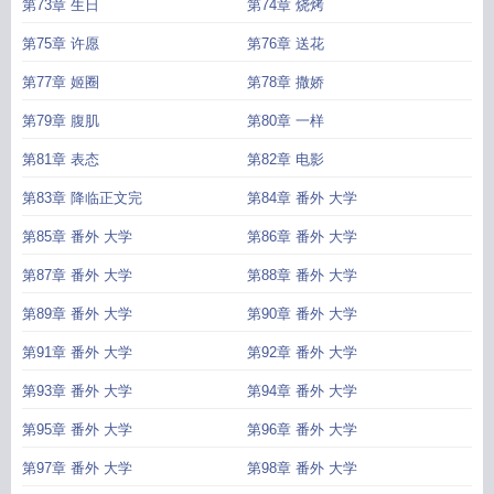
第73章 生日
第74章 烧烤
第75章 许愿
第76章 送花
第77章 姬圈
第78章 撒娇
第79章 腹肌
第80章 一样
第81章 表态
第82章 电影
第83章 降临正文完
第84章 番外 大学
第85章 番外 大学
第86章 番外 大学
第87章 番外 大学
第88章 番外 大学
第89章 番外 大学
第90章 番外 大学
第91章 番外 大学
第92章 番外 大学
第93章 番外 大学
第94章 番外 大学
第95章 番外 大学
第96章 番外 大学
第97章 番外 大学
第98章 番外 大学