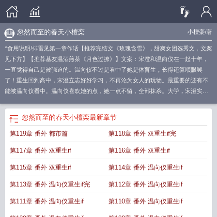
忽然而至的春天小檀栾
小檀栾
/著
*食用说明/排雷见第一章作话【推荐完结文《玫瑰含雪》，甜爽女团选秀文，文案
见下方】【推荐基友温酒煎茶《月色过撩》】文案：宋澄和温向仪在一起十年，
一直觉得自己是被强迫的。温向仪不过是看中了她是体育生，长得还算顺眼罢
了！重生回到高中，宋澄立志好好学习，不再沦为女人的玩物。最重要的还有不
能被温向仪看中。温向仪喜欢她的点，她一点不留，全部抹杀。大学，宋澄实在
忍不住，偷偷跑健身房撸铁，不敢声张。淋浴间，温向仪突然掀开她的帘子，宋
澄清晰看到对方的视线停留在她的腹部。她跟着低头，看到自己清晰的马甲线。
忽然而至的春天小檀栾
最新章节
宋澄脑袋里警铃大作，慌张解释：“都是画的。”温向仪看着她的小腹，又看向宋澄
第119章 番外 都市篇
第118章 番外 双重生if完
挂着水珠的下颌脖颈，良久，意味不明地嗯了声。美貌不自知口嫌体正直笨蛋乖
乖攻x御姐病娇温柔强受[17岁的温向仪，是无需任何修饰的青芽，轻盈一个照
第117章 番外 双重生if
第116章 番外 双重生if
面，便让宋澄愣在忽然而至的春天。]——————《玫瑰含雪》文案：宋莺时穿
进狗血买股文，女主怀絮容貌绝色，被几个大佬强取豪夺。她还没见过怀絮，就
第115章 番外 双重生if
第114章 番外 温向仪重生if
收到任务：与怀絮热吻宋莺时直女懵逼：？？？-为了任务，男主带着合同去威胁
第113章 番外 温向仪重生if完
第112章 番外 温向仪重生if
怀絮时，宋莺时半路截胡。怀絮要去参加选秀，宋莺时跟着成了练习生。宋莺时
对着任务表，认认真真完成：拍摄时一起坐，拉拉手，一起吃饭唱歌练
第111章 番外 温向仪重生if
第110章 番外 温向仪重生if
舞…………系统满不满意不知道，两个人的cp粉，铺天盖地。-舞会，角落。怀絮