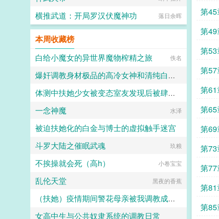
小白花圣母omega。013你要感化他
们，让爱女主的反派爱上你，让嫉恨
第4
横推武道：开局罗汉伏魔神功
落日余晖
男主的反派开阔胸怀，让毁灭世界的
反派知道人间有爱，这样他就不会搞
第4
事啦！上吧！小o！被绑定的苏妙容
本周收藏榜
听完系统的一通忽悠，愣住了。可是
第5
我是女alpha，你是不是绑错人了。
白给小魔女的异世界魔物榨精之旅
佚名
013听完苏妙容的话也愣住了，应该
了
第5
都一样吧。完了，它没能量换绑。苏
爆奸调教身材极品的高冷女神和清纯白袜甜妹留学生，射满她们的鞋柜里的高跟鞋和小皮鞋
妙容一脸热忱，那好！你放心吧，既
备
然你如此相信我，这点小事我一定搞
第6
体测中扶她少女被变态室友发现后被肆意玩弄
ni1l
定！爱吗，要深刻才有，等她先撅了
反派再说。—苏妙容面容美丽心思恶
诛
第6
一念神魔
愿璀璨的北极光永远闪耀
水泽
毒，几乎所有反派都知道，可是他们
却控制不住自己，心甘情愿低下头祈
被迫扶她化的白金与博士的虚拟触手迷宫
第6
求对方那微薄的爱意。哪怕少女明媚
鲜妍的面容吐露出令人难堪的话语，
斗罗大陆之催眠武魂
白虚
玖粮
第7
践踏他们的自尊，踩碎他们的脊梁。
可爱意，依旧生生不息。面容美美心
不挨操就会死（高h）
小卷宝宝
狠狠女alphax各种阴暗大反派...
第7
乱伦天堂
黑夜的香蕉
第8
（扶她）疫情期间警花母亲被我调教成三洞全开的肉便器母狗
第8
女高中生与公共奴隶系统的调教日常
霜染official