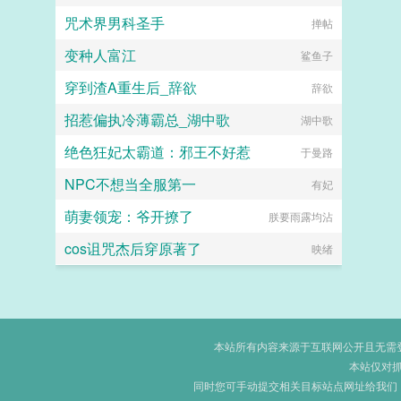
咒术界男科圣手
掸帖
变种人富江
鲨鱼子
穿到渣A重生后_辞欲
辞欲
招惹偏执冷薄霸总_湖中歌
湖中歌
绝色狂妃太霸道：邪王不好惹
于曼路
NPC不想当全服第一
有妃
萌妻领宠：爷开撩了
朕要雨露均沾
cos诅咒杰后穿原著了
映绪
本站所有内容来源于互联网公开且无需登录
本站仅对
同时您可手动提交相关目标站点网址给我们