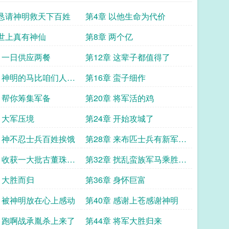
 恳请神明救天下百姓
第4章 以他生命为代价
 世上真有神仙
第8章 两个亿
章 一日供应两餐
第12章 这辈子都值得了
章 神明的马比咱们人吃
第16章 蛮子细作
章 帮你筹集军备
第20章 将军活的鸡
章 大军压境
第24章 开始攻城了
章 神不忍士兵百姓挨饿
第28章 来布匹士兵有新军服
了
章 收获一大批古董珠宝
第32章 扰乱蛮族军马乘胜归
来
章 大胜而归
第36章 身怀巨富
章 被神明放在心上感动
第40章 感谢上苍感谢神明
章 跑啊战承胤杀上来了
第44章 将军大胜归来