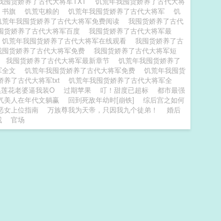
我囤货娇养了古代大将军TXT
饥荒年我囤货娇养了古代大将
 书旗
饥荒屯粮的
饥荒年我囤货娇养了古代大将军
饥
饥荒年我囤货娇养了古代大将军免费阅读
我囤货娇养了古代
囤货娇养了古代大将军百度
我囤货娇养了古代大将军最
饥荒年我囤货娇养了古代大将军在线观看
我囤货娇养了古
我囤货娇养了古代大将军免费
我囤货娇养了古代大将军短
局
我囤货娇养了古代大将军最新章节
饥荒年我囤货娇养了
军全文
饥荒年我囤货娇养了古代大将军免费
饥荒年我囤货
娇养了古代大将军txt
饥荒年我囤货娇养了古代大将军全
黑莲花老婆逼我装O
过期苹果
叮！甜度已超标
都市最强
气美人在年代文躺赢
回到死敌年幼时[崩铁]
综后宫之如何
恶女上位指南
万族尊我为天帝，只因我九个徒弟！
婚后
戒
官场