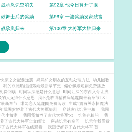
章 战承胤凭空消失
第92章 他今日算开了眼
章 鼓舞士兵的奖励
第96章 一波奖励发家致富
章 战承胤归来
第100章 大将军大胜归来
快穿之女配要逆袭
妈妈和女朋友的互动处理方法
幼儿园教
团
我的双胞胎姐姐落雨最新章节更
偏心爹娘短剧免费播放
免费阅读
时间纵深感是什么意思
时间让深的东西入骨让浅
浅淡的人无痕什么意思
我不是赛博精神病笔趣阁最新章节TXT
家最新章节
绯闻恋人笔趣阁免费阅读
生成1篇有关永恒魔法
年我囤货娇养了古代大将军短剧
穿越古代饥荒屯粮
我囤
年代小娇妻
我囤货娇养了古代大将军txt
饥荒存粮的
我
娇养了古代大将军全文阅读
穿越饥荒有空间
饥荒年我囤货
养了古代大将军在线观看
我囤货娇养了古代大将军 苜