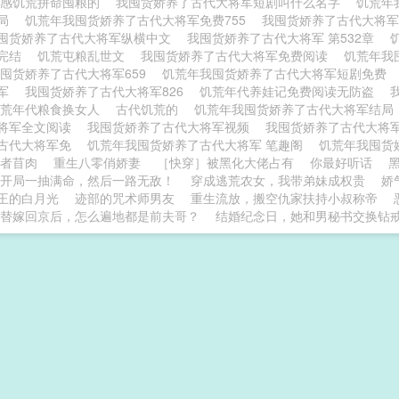
预感饥荒拼命囤粮的
我囤货娇养了古代大将军短剧叫什么名字
饥荒年
结局
饥荒年我囤货娇养了古代大将军免费755
我囤货娇养了古代大将军
囤货娇养了古代大将军纵横中文
我囤货娇养了古代大将军 第532章
军完结
饥荒屯粮乱世文
我囤货娇养了古代大将军免费阅读
饥荒年我
囤货娇养了古代大将军659
饥荒年我囤货娇养了古代大将军短剧免费
将军
我囤货娇养了古代大将军826
饥荒年代养娃记免费阅读无防盗
饥荒年代粮食换女人
古代饥荒的
饥荒年我囤货娇养了古代大将军结
将军全文阅读
我囤货娇养了古代大将军视频
我囤货娇养了古代大将
古代大将军免
饥荒年我囤货娇养了古代大将军 笔趣阁
饥荒年我囤货
作者苜肉
重生八零俏娇妻
［快穿］被黑化大佬占有
你最好听话
开局一抽满命，然后一路无敌！
穿成逃荒农女，我带弟妹成权贵
娇
王的白月光
迹部的咒术师男友
重生流放，搬空仇家扶持小叔称帝
替嫁回京后，怎么遍地都是前夫哥？
结婚纪念日，她和男秘书交换钻