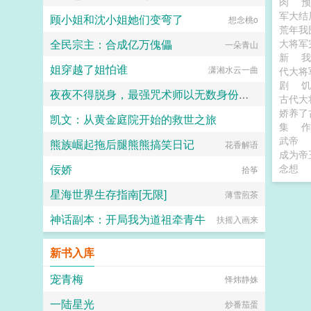
肉
军大
顾小姐和沈小姐她们变弯了
想念桃o
荒年我
全民宗主：合成亿万傀儡
大将
一朵青山
新
我
姐穿越了姐怕谁
潇湘水云一曲
代大
剧
夜夜不得脱身，最强咒术师以无数身份向我靠近
古代大
娇养了
凯文：从黄金庭院开始的救世之旅
烤橙
集
武帝
熊族崛起拖后腿熊熊搞笑日记
无名小作者595
花香解语
成为帝
佞娇
念想
拾筝
星海世界生存指南[无限]
薄雪煎茶
神话副本：开局我为道祖牵青牛
扶摇入画来
新书入库
宠青梅
怿炜静姝
一陆星光
炒番茄蛋