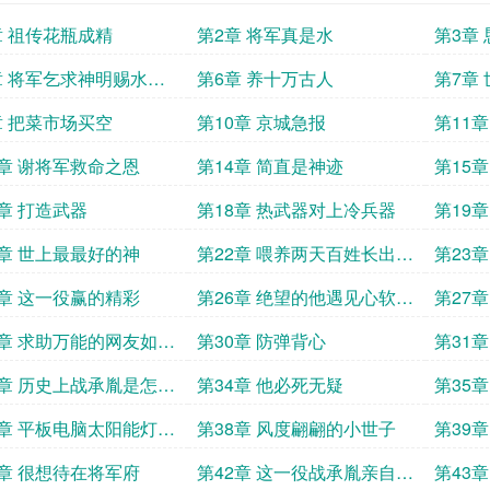
章 祖传花瓶成精
第2章 将军真是水
第3章
章 将军乞求神明赐水成
第6章 养十万古人
第7章
章 把菜市场买空
第10章 京城急报
第11
3章 谢将军救命之恩
第14章 简直是神迹
第15
的还好
7章 打造武器
第18章 热武器对上冷兵器
第19
1章 世上最最好的神
第22章 喂养两天百姓长出血
第23
肉
5章 这一役赢的精彩
第26章 绝望的他遇见心软的
第27
神
9章 求助万能的网友如何
第30章 防弹背心
第31
玉器
3章 历史上战承胤是怎么
第34章 他必死无疑
第35
7章 平板电脑太阳能灯风
第38章 风度翩翩的小世子
第39
1章 很想待在将军府
第42章 这一役战承胤亲自上
第43