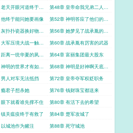
章 老天开眼河道终于有
第48章 皇帝命我兄弟二人暗
杀你
章 他终于能问她要画像
第52章 神明答应了他们的请
求
章 灰扑扑瓷器换好物赚
第56章 她梦见了战承胤的死
亡
章 大军压境大战一触即
第60章 战承胤有厉害的武器
章 距离一统华夏的夙愿
第64章 富丽集团最大股东
步
章 神明的世界才有如此
第68章 神明是好神啊天底下
最好的神
章 男人对车无法抵挡
第72章 皇帝夺军权贬职务
章 瘾君子想杀她
第76章 钱财珠宝都送来
章 眼下就看谁先撑不住
第80章 有活下去的希望
章 镇关瘟疫终于有救了
第84章 楚军攻城了
章 以城池作为赌注
第88章 死守城池