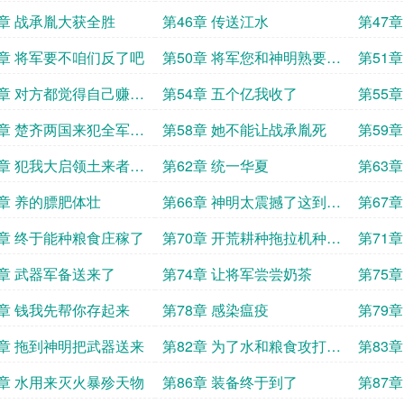
战场
5章 战承胤大获全胜
第46章 传送江水
第47
水了
9章 将军要不咱们反了吧
第50章 将军您和神明熟要不
第51
再求一回
3章 对方都觉得自己赚麻
第54章 五个亿我收了
第55
麻了
7章 楚齐两国来犯全军戒
第58章 她不能让战承胤死
第59
发
1章 犯我大启领土来者必
第62章 统一华夏
第63
又近一
5章 养的膘肥体壮
第66章 神明太震撼了这到底
第67
是何神器
神物
9章 终于能种粮食庄稼了
第70章 开荒耕种拖拉机种水
第71
稻
3章 武器军备送来了
第74章 让将军尝尝奶茶
第75
7章 钱我先帮你存起来
第78章 感染瘟疫
第79
1章 拖到神明把武器送来
第82章 为了水和粮食攻打镇
第83
关
5章 水用来灭火暴殄天物
第86章 装备终于到了
第87