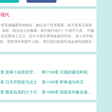
来现代
叶苜苜偏偏要把他救起，她让这个世道看看，谁才是真正能拯
。 倘若，他没这么快暴露，或许能打他们一个措手不及。 可偏
苜苜还要待上几日，但今天箭矢带纸条射到车内。 加上对手枪
盔，穿防弹衣和盔甲入眠。 明日他们的驻扎地会移到战家后
05章 原来小说里的空间
第1104章 灭国的最佳时机
在
01章 日月所照皆为汉土
第1100章 即将成为帝王
97章 预算拉高到六十亿
第1096章 我真有对象在谈着
呢