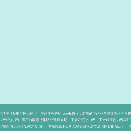
即可获取的网页内容，本站爬虫遵循robots协议，若您的网站不希望被本站爬虫抓取，可
抓取到的内容由程序自动进行排版处理再展现，不涉及更改内容，不针对任何内容表述
（站点内容必须允许游客访问，本站爬虫不会抓取需要登录后才展现内容的站点），