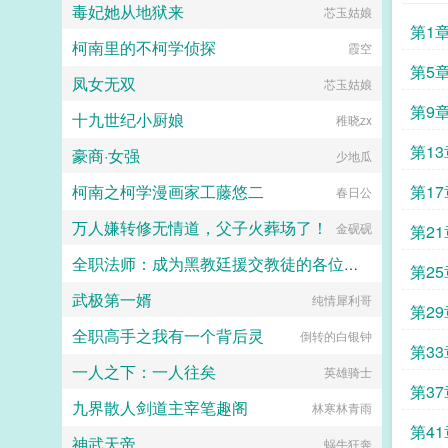
毒妃她从地狱来
芯玉姑娘
扭曲，却又因为慕强而情不自禁的被
第1
吸引着。他看着她一步步成长，看着
柯南里的不柯学侦探
霞空
她的名字响彻云霄。她是，随流光。
这是一个灵气复苏的星际时代。这里
第5
凤女无双
芯玉姑娘
尖端的酷炫科技和花哨的灵气法术并
存。这里的一切都欣欣向荣。这里，
功了
第9
十九世纪小厨娘
稚晓zx
也是属于随流光的时代。文案文名男
主视角，文内女主视角。本是爽文写
第1
豪商·女强
少地瓜
成甜文的恋爱升级文，剧情和感情对
半？（走剧情的时候小情侣也可能黏
柯南之柯学漫画家工藤悠二
第1
春日公
黏糊糊，中后期作者沉迷炖肉无法自
拔）女a男o。男主顶级恋爱脑，爱
万人嫌转修无情道，父子火葬场了！
金砚砚
第2
上以后超级黏人恨不得挂女主身上女
主微万人迷，情绪超级稳定的大直
全职法师：成为黑教廷援交教徒的各位婊子
女。世界背景私设巨多，众多知识胡
第2
编乱造，脸滚键盘没有逻辑，不喜欢
武极第一婿
纯情犀利哥
小磊子
的宝宝直接点叉，还请手下留情qaq
第2
预收文撅了反派以后［快穿gb］求
全职高手之我有一个背后灵
倒转的白银钟
收藏～文案如下古以来，男主有女主
突围
第3
爱，男二有读者爱，反派是没人爱的
一人之下：一人往矣
英雄骑士
小白菜。他们变态又疯狂，他们扭曲
死的
第3
又阴暗，他们蛇蝎美丽，他们睚疵必
九界散人剑道主宰笔趣阁
林寒林青雨
报，还致力于毁灭世界。于是感化反
扇
派系统013上线，绑定号称星际第一
第4
神武天帝
蜗牛狂奔