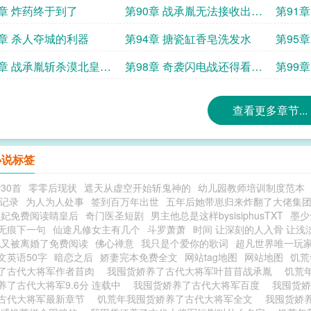
9章 炸药终于到了
第90章 战承胤无法接收出事
第91
了
3章 杀人夺城的利器
第94章 搪瓷缸香皂洗发水
第95
7章 战承胤斩杀漠北皇族
第98章 奇袭闪电战还得看大
第99
而归
将军
查看更多章节...
小说标签
30首
零零后现状
遮天从虚空开始斩鬼神的
幼儿园教师培训制度范本
训记录
为人为人处事
签到百万年出世
五年后她带崽归来炸翻了大佬集
医妃免费阅读睛皇后
奇门医圣短剧
男主他总是这样bysisiphusTXT
墨少
无痕下一句
仙途凡修女主有几个
斗罗萧萧
时间 让深刻的人入骨 让
他又被离婚了免费阅读
佛心禅意
我只是个爱你的歌词
超凡世界唯一玩
文英语50字
暗恋之后
娇妻完本免费全文
网站tag地图
网站地图
饥荒
了古代大将军作者苜肉
我囤货娇养了古代大将军叶苜苜战承胤
饥荒
养了古代大将军9.6分 连载中
我囤货娇养了古代大将军百度
我囤货
古代大将军最新章节
饥荒年我囤货娇养了古代大将军全文
我囤货娇