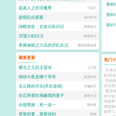
第8
蛊真人之邪淫魔尊
喵不可言
千面兰
第9
超级乱伦家庭
ken9413
第9
绿帽哀歌：女友出轨日记
萧萧落木
大胜
淫荡少妇白洁
豺狼末日
掌握催眠之力后的淫乱生活
蘑菇面要加蛋
最新更新
热门
重生之王妃太嚣张
七七君
天净沙
职i培
猜猜今夜是哪个哥哥
春棠许许
绝色
去公路的尽头[求生游戏]
的东西
清澜皓月
霸总
全忍界都在觊觎我的妻子
速食大王
的小短
货娇养
全能赘婿，抢一送一
西羚墨
囤货娇
娇养了
翠翠想要，翠翠得到
怀昭