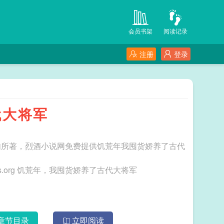
会员书架
阅读记录
注册
登录
代大将军
肉所著，烈酒小说网免费提供饥荒年我囤货娇养了古代
三秒记住本站：烈酒小说网 网址：www.liejiuxs.org 饥荒年，我囤货娇养了古代大将军
章节目录
立即阅读