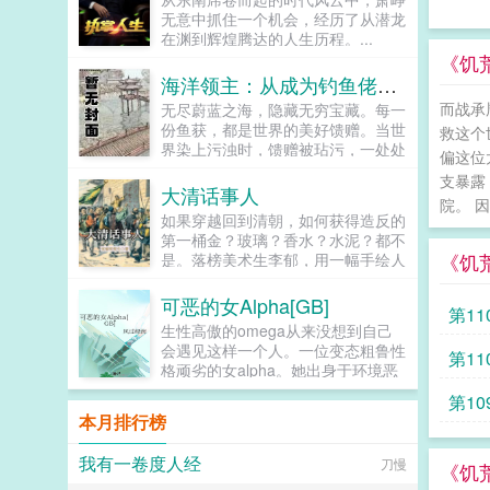
宗师了！没有宗师的家族，怎么能算
姓，若连田亩都没有，何以轻徭薄
无意中抓住一个机会，经历了从潜龙
大庆第一家族呢？...
赋，而百姓仍是水生火热！朱元璋我
在渊到辉煌腾达的人生历程。...
大力惩治贪官污吏，可曾对不起大
《饥
明？朱棡呵呵，不改革弊端，若是一
海洋领主：从成为钓鱼佬开始
昧杀杀杀，你哪怕是将天下官员全部
而战承
无尽蔚蓝之海，隐藏无穷宝藏。每一
杀干净，又能如何？朱元璋我为你们
份鱼获，都是世界的美好馈赠。当世
封王赐藩，就是为了让你们永享荣华
救这个
界染上污浊时，馈赠被玷污，一处处
富贵，可曾对不起你们？朱棡呵呵，
偏这位
码头成为最后的安全区。世界濒临破
以一国之力赡养朱家亲族？可曾听闻
支暴露
灭之际，一群渔者被召唤而来。这是
物极必反，国亡族灭！逆子！朱元璋
大清话事人
院。 因
渔者也是愚者的故事。浓缩版一切从
怒喝道。呵呵，爹，论治国，你真不
如果穿越回到清朝，如何获得造反的
挥动鱼竿成为钓鱼佬开始。苏忘
行。朱棡淡然道。是夜，朱元璋留晋
第一桶金？玻璃？香水？水泥？都不
SO？长着8只眼睛3条腿的鱼到底能
王朱棡在京辅国，重议洪武诸策。...
《饥
是。落榜美术生李郁，用一幅手绘人
不能吃？在线等，挺急的。...
体画赚到了第一桶金。清廷残暴，敢
杀，敢抢，敢榨，敢颠倒黑白。百姓
可恶的女Alpha[GB]
第1
懦弱，能熬，能忍，能欺，能自我麻
生性高傲的omega从来没想到自己
醉。李郁只能依靠江湖人士。改造漕
会遇见这样一个人。一位变态粗鲁性
代
第1
帮，经营江南。待到羽翼丰满，提兵
格顽劣的女alpha。她出身于环境恶
北伐。造反，弱系统，热血...
劣的荆棘星底层，却有着深不可测的
第1
实力。她对其他人礼貌友好，唯独对
本月排行榜
自己态度恶劣。她积极活跃，干劲十
夺冠
足，极具探险精神。她言语轻浮，肆
我有一卷度人经
刀慢
意妄为，逗弄他的感情。她彬彬有礼
《饥
却又眼神露骨。高傲的omega破防