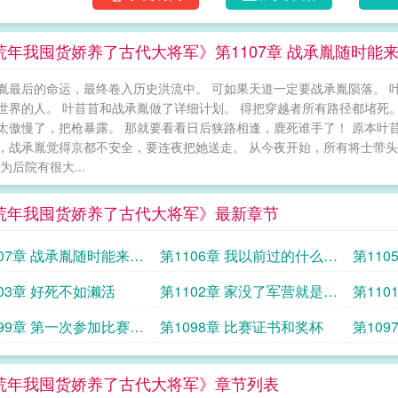
荒年我囤货娇养了古代大将军》第1107章 战承胤随时能
胤最后的命运，最终卷入历史洪流中。 可如果天道一定要战承胤陨落。 
世界的人。 叶苜苜和战承胤做了详细计划。 得把穿越者所有路径都堵死
太傲慢了，把枪暴露。 那就要看看日后狭路相逢，鹿死谁手了！ 原本叶
，战承胤觉得京都不安全，要连夜把她送走。 从今夜开始，所有将士带头
为后院有很大...
荒年我囤货娇养了古代大将军》最新章节
107章 战承胤随时能来现
第1106章 我以前过的什么日
第11
子呜
真实存
103章 好死不如濑活
第1102章 家没了军营就是他
第11
的家
099章 第一次参加比赛就
第1098章 比赛证书和奖杯
第10
荒年我囤货娇养了古代大将军》章节列表