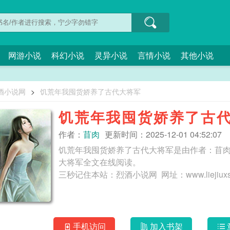
网游小说
科幻小说
灵异小说
言情小说
其他小说
酒小说网
>
饥荒年我囤货娇养了古代大将军
饥荒年我囤货娇养了古
作者：
苜肉
更新时间：2025-12-01 04:52:07
饥荒年我囤货娇养了古代大将军是由作者：苜
大将军全文在线阅读。
手机访问
加入书架