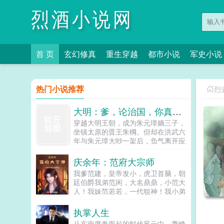
烈酒小说网
首 页
玄幻修真
重生穿越
都市小说
军史小说
热门小说推荐
烈
大明：爹，论治国，你真不行
穿越大明王朝，成为朱元璋嫡三子，
坐镇太原的晋王朱棡。但却在洪武六
年与朱元璋大吵一架后，负气离开应
天府，前往封地太原就藩！自那以后
起，朱棡不仅将太原治理的仅仅有
庆余年：范府大宗师
条，更是为大明戍守边塞，大败王保
我爹范建，皇帝发小，虎卫首脑，朝
保，将北元逼入绝境！可便是此时，
廷伯爵我弟范闲，大名鼎鼎，小范大
一道圣旨入太原，朝中以胡惟庸为首
人！我妹范若若，一代狙神！我小弟
的大臣弹劾朱棡拥兵自重，有不臣之
范思辙，一代商业巨贾，北齐幕后大
心，朱棡无奈回京。彼时，坤宁宫。
老板。我，一个平平无奇的范府嫡长
执掌人生
朱元璋老三，咱轻徭薄赋，可曾亏待
子为了不给家里人拖后腿，只好当个
百姓？朱棡呵呵，天下穷苦唯有百
从东南席卷而起的时代风云中，萧峥