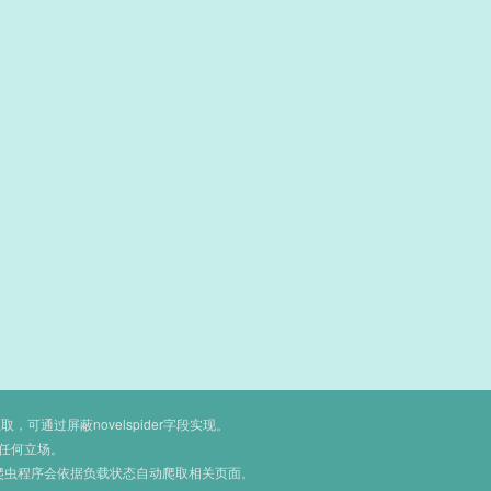
通过屏蔽novelspider字段实现。
任何立场。
爬虫程序会依据负载状态自动爬取相关页面。