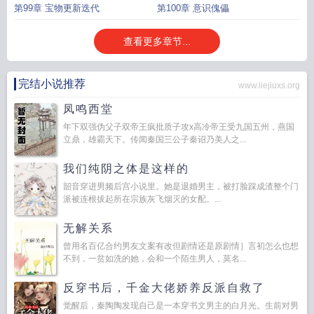
第99章 宝物更新迭代
第100章 意识傀儡
查看更多章节...
完结小说推荐
www.liejiuxs.org
凤鸣西堂
年下双强伪父子双帝王疯批质子攻x高冷帝王受九国五州，燕国
立鼎，雄霸天下。传闻秦国三公子秦诏乃美人之...
我们纯阴之体是这样的
韶音穿进男频后宫小说里。她是退婚男主，被打脸踩成渣整个门
派被连根拔起所在宗族灰飞烟灭的女配。...
无解关系
曾用名百亿合约男友文案有改但剧情还是原剧情］言初怎么也想
不到，一贫如洗的她，会和一个陌生男人，莫名...
反穿书后，千金大佬娇养反派自救了
觉醒后，秦陶陶发现自己是一本穿书文男主的白月光。生前对男