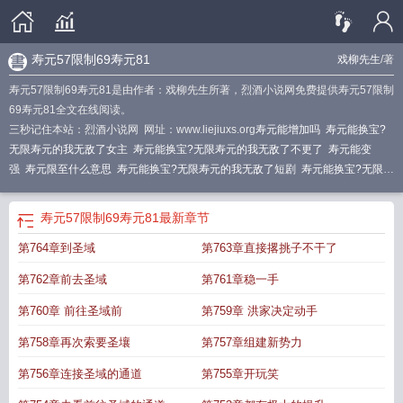
寿元57限制69寿元81
戏柳先生
/著
寿元57限制69寿元81是由作者：戏柳先生所著，烈酒小说网免费提供寿元57限制
69寿元81全文在线阅读。
三秒记住本站：烈酒小说网 网址：www.liejiuxs.org
寿元能增加吗
寿元能换宝?
无限寿元的我无敌了女主
寿元能换宝?无限寿元的我无敌了不更了
寿元能变
强
寿元限至什么意思
寿元能换宝?无限寿元的我无敌了短剧
寿元能换宝?无限寿
元的我无敌了 TXT
寿元能换宝?无限寿元的我无敌了笔趣阁
寿元能换宝无限寿元
的我无敌了阅读
寿元有两个是什么意思
寿元能换宝?无限寿元的我无敌了最新章
寿元57限制69寿元81
最新章节
节起点
寿元能换宝?无限寿元的我无敌了境界
寿元能换宝?无限寿元的我无敌了
第764章到圣域
第763章直接撂挑子不干了
等级
寿元能换宝?无限寿元的我无敌了番茄
寿元准不准
寿元指的是什么
寿元到
了是不是一定死呢
寿元能换宝无限寿元的我无敌了TXT
寿元能换宝?无限寿元的
第762章前去圣域
第761章稳一手
我无敌了漫剧在线观看
寿元能换宝?无限寿元的我无敌了TXT
寿元是不是注定
的
寿元能换宝?无限寿元的我无敌了!
寿元能换宝?无限寿元的我无敌了 笔趣
第760章 前往圣域前
第759章 洪家决定动手
阁
寿元是啥意思是什么
寿元准吗
寿元是寿命吗
寿元能换宝?无限寿元的我无敌
第758章再次索要圣壤
第757章组建新势力
了 戏柳先生
寿元可信吗
寿元能换宝?无限寿元的我无敌了动画
寿元无量打一动
物
寿元能换宝?无限寿元的我无敌了
寿元能换宝?无限寿元的我无敌了百度百
第756章连接圣域的通道
第755章开玩笑
科
寿元交易系统
寿元57限制69寿元81
寿元能换宝?无限寿元的我无敌了免