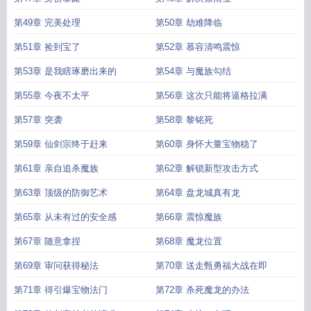
第49章 完美处理
第50章 劫难降临
第51章 捡到宝了
第52章 慕容清鸣震惊
第53章 是我瞎琢磨出来的
第54章 与魔族勾结
第55章 今夜不太平
第56章 这次只能将逼格拉满
第57章 突袭
第58章 黎铭死
第59章 仙剑宗终于赶来
第60章 身怀大量宝物稳了
第61章 亲自追杀魔族
第62章 解锁新型攻击方式
第63章 顶级的防御艺术
第64章 盘龙城真有龙
第65章 从未有过的安全感
第66章 震惊魔族
第67章 随意拿捏
第68章 魔龙位置
第69章 审问获得秘法
第70章 送走甄勇福大战在即
第71章 得引爆宝物法门
第72章 杀死魔龙的办法