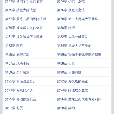
第73章 仙剑宗长老的请求
第74章 小坑一点吧
第75章 搜魔大阵成型
第76章 杀魔龙之法
第77章 震惊八品仙级阵法师
第78章 新一支魔族大军杀至
第79章 被邀请加入仙剑宗
第80章 婉拒
第81章 提前除掉所有魔族
第82章 大战一触即发
第83章 围杀
第84章 把众人护至身前
第85章 底牌尽出
第86章 宝物不值钱统统给我爆
第87章 绝杀手段
第88章 大胜
第89章 全歼魔族
第90章 大赚特赚
第91章 和徐清莹分开
第92章 寿换塔的秘密
第93章 寿泉的来历
第94章 阵法成杀魔龙
第95章 寿池修炼机会
第96章 魔龙已死大量寿元到账
第97章 龙蛋
第98章 契约