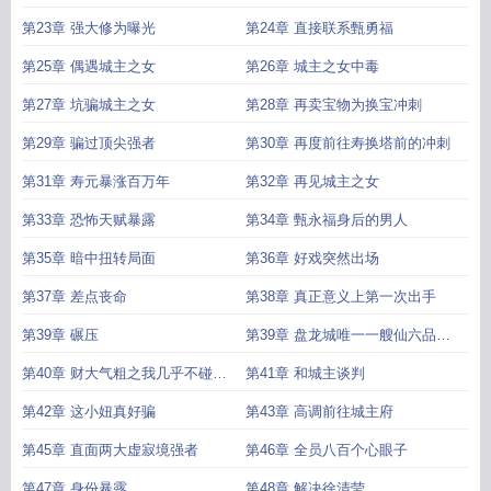
第23章 强大修为曝光
第24章 直接联系甄勇福
第25章 偶遇城主之女
第26章 城主之女中毒
第27章 坑骗城主之女
第28章 再卖宝物为换宝冲刺
第29章 骗过顶尖强者
第30章 再度前往寿换塔前的冲刺
第31章 寿元暴涨百万年
第32章 再见城主之女
第33章 恐怖天赋暴露
第34章 甄永福身后的男人
第35章 暗中扭转局面
第36章 好戏突然出场
第37章 差点丧命
第38章 真正意义上第一次出手
第39章 碾压
第39章 盘龙城唯一一艘仙六品绝
等飞舟出行
第40章 财大气粗之我几乎不碰仙
第41章 和城主谈判
石
第42章 这小妞真好骗
第43章 高调前往城主府
第45章 直面两大虚寂境强者
第46章 全员八百个心眼子
第47章 身份暴露
第48章 解决徐清莹