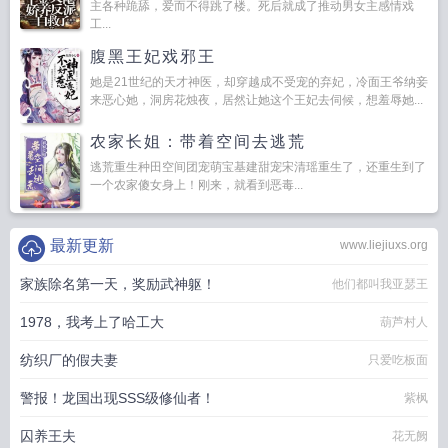
主各种跪舔，爱而不得跳了楼。死后就成了推动男女主感情戏
工...
腹黑王妃戏邪王
她是21世纪的天才神医，却穿越成不受宠的弃妃，冷面王爷纳妾
来恶心她，洞房花烛夜，居然让她这个王妃去伺候，想羞辱她...
农家长姐：带着空间去逃荒
逃荒重生种田空间团宠萌宝基建甜宠宋清瑶重生了，还重生到了
一个农家傻女身上！刚来，就看到恶毒...
最新更新
www.liejiuxs.org
家族除名第一天，奖励武神躯！
他们都叫我亚瑟王
1978，我考上了哈工大
葫芦村人
纺织厂的假夫妻
只爱吃板面
警报！龙国出现SSS级修仙者！
紫枫
囚养王夫
花无阙