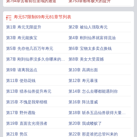
第754章去看前往圣域的通道
第753章都有极大的提升
费
寿元能换宝无限寿元的我无敌了动漫
寿元57限制69寿元81
章节列表
第1章 寿元无限提升
第2章 被仙人强取寿元
第3章 寿元能换宝
第4章 刚到仙界就富得流油
第5章 先存他几百万年寿元
第6章 宝物太多卖点换钱
第7章 刚到仙界没多久你哪来的这
第8章 美女大受震撼
么多钱
第9章 请离我远点
第10章 高调出面
第11章 使劲花钱
第12章 寿元暴涨
第13章 猎杀仙兽提升寿元
第14章 怎么去哪都能遇到你
第15章 不愧是我辈楷模
第16章 阵法显威
第17章 野外遇险
第18章 斩杀五品仙兽获得大量寿
元
第19章 直面玄光境强者
第20章 我成蝼蚁了
第21章 势压
第22章 那是谁把总管叫来的