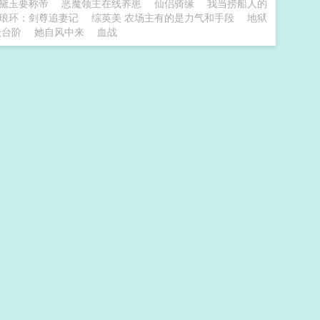
黛玉要称帝
恶魔领主在线养崽
仙侣骑缘
我当捞船人的
琅环：剑尊追妻记
综英美 农场主有的是力气和手段
地狱
级台阶
她自风中来
血战