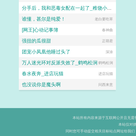
分手后，我和恶毒女配在一起了_稚饶小饼干
谁懂，甚尔是纯爱！
稚饶小饼干
老白要吃草
[网王]心动记事簿
春神曲
强扭的瓜很甜
正萌君
团宠小凤凰他睡过头了
深涂
万人迷光环对反派失效了_鹤鸣松涧
鹤鸣松涧
春水夜奔_进店玩猫
进店玩猫
也没说你是魔头啊
问西来意
本站所有内容来源于互联网公开且无需登录
本站仅对
同时您可手动提交相关目标站点网址给我们