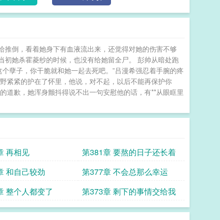
给推倒，看着她身下有血液流出来，还觉得对她的伤害不够
像当初她杀霍菱纱的时候，也没有给她留全尸。 彭帅从暗处跑
这个孽子，你干脆就和她一起去死吧。”吕漫希强忍着手腕的疼
小野紧紧的护在了怀里，他说，对不起，以后不能再保护你
的道歉，她浑身颤抖得说不出一句安慰他的话，有**从眼眶里
章 再相见
第381章 要熬的日子还长着
8章 和自己较劲
第377章 不会总那么幸运
4章 整个人都变了
第373章 剩下的事情交给我