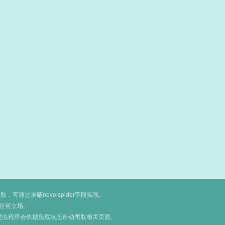
通过屏蔽novelspider字段实现。
任何立场。
爬虫程序会依据负载状态自动爬取相关页面。