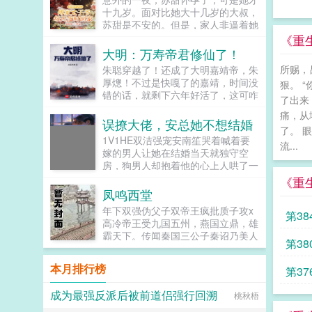
来，相应的疾病也会自动痊愈。苏沅
十九岁。面对比她大十几岁的大叔，
不断地成为卡牌，又不断地死遁。卡
苏甜是不安的。但是，家人非逼着她
牌圈最近接连发生了几件大事。先是
嫁给六十岁的老头，她没有办法，只
《重
那个横空出世的黑马突然恋爱了，谈
能联系大叔。大叔却一口肯定，让她
大明：万寿帝君修仙了！
得还是极其罕见的人牌恋，有了个哑
把孩子生下来，并且亲自上门提亲。
所赐，
朱聪穿越了！还成了大明嘉靖帝，朱
巴小卡牌妻子。就在众人终于找到可
被势力父母侮辱拿不出彩礼的大叔转
厚熜！不过是快嘎了的嘉靖，时间没
以嘲讽的点齐齐嘲讽时，上一秒还带
狠。 
头吩咐助理带着六百万现金上门。泼
错的话，就剩下六年好活了，这可咋
头嘲弄的世家卡二代突然也有了个眼
天的富贵瞬间砸晕了势力父母。彩礼
了出来
办？就在嘉靖看着自己这幅残躯心慌
盲卡牌新娘。紧接着，就是某位已经
给你们双倍，以后苏甜跟你们没有任
痛，从
不已的时候，却发现自己可以进入一
半退圈的大佬忽然开始推动人牌婚姻
误撩大佬，安总她不想结婚
何关系。大叔带着她从卑微的原生家
了。 
方修仙世界于是，一个穿梭两界，修
合法化为了他柔弱需要照顾的耳聋卡
庭离开，开启了新的人生。别墅，大
1V1HE双洁强宠安南笙哭着喊着要
仙的嘉靖诞生了！一个崭新的大明，
流...
牌男朋友。各位风云人物接连都有了
叔隐忍的将她抵在墙上小东西，你要
嫁的男人让她在结婚当天就独守空
也将在真正的万寿帝君手中，成为闪
个卡牌老婆，但要命的是，他们的老
是再不生，我就忍不住了...
房，狗男人却抱着他的心上人哄了一
耀寰宇的伟大仙朝！...
婆又像是遭到了诅咒般接连丧命，整
天一夜。虽然是自己求来的结果，但
《重
个卡牌世界都因变成鳏夫的他们动荡
安南笙不打算把日子跪着过下去。该
凤鸣西堂
不已。直到有一天，大佬们忽然发现
离就离。她自己本身就是豪门，一心
自己又能召唤自己的老婆了。健健康
年下双强伪父子双帝王疯批质子攻x
第38
一意的良人不好找，美男还不是一抓
康，没有疾病的老婆。只是事情非但
高冷帝王受九国五州，燕国立鼎，雄
一大把？恢复单身的安南笙立志要喝
没有好转，反而更恶化了。因为发现
霸天下。传闻秦国三公子秦诏乃美人
遍美酒撩遍美男，结果美男只是摸到
第3
大佬们的老婆竟然是同一个人的众
之子，最不得宠。秦国式微，为表忠
小手，转头她自己就被人吃干抹净。
人？！没想到身体彻底痊愈就会变成
心，便将他送去燕国作质子。几渡春
安南笙被大佬逼得无处可逃五星好评
本月排行榜
第3
公用卡牌的苏沅？文案于20241218
秋，万里霜寒。秦诏乖顺，颇得燕王
给你，不负责行不行？...
截图上传微博～...
宠溺，于及冠年放他归去。哪知三个
成为最强反派后被前道侣强行回溯
桃秋梧
月后，他竟扫平障碍，弑父即位。自
此后狼子野心，昭然若揭三载风云变