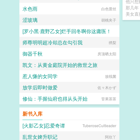
他只想
那几年
水色雨
白色蕾丝
美女直
涩玻璃
胡桃夹子
[罗小黑·鹿野乙女]烂手回冬啊你这庸医！
师尊明明超冷却总在勾引我
天之方兮望美人
绣梨
御器千秋
房顶晒太阳
凯文：从黄金庭院开始的救世之旅
惹人慊的女同学
无名小作者595
放线菌
放学后即时做爱
佐々木かず
修仙：手握仙府也得从头开始
苷果茶茶
新书入库
[火影乙女]忍爱奇谭
TuberoseCultleader
乱世女婢升职记
阿欣丫