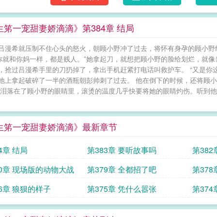
生笫一宠甜妻娇滴滴》第384章 结局
吕漫希就压制不住心头的怒火，朝顾小野冲了过去，将怀有身孕的顾小野
“你就和你妈一样，都是贱人。”她拿起刀，就想把顾小野的脸给划烂，就
，抢过吕漫希手里的刀扔掉了，拿出手机赶紧打电话叫救护车。 “又是你
地上拿起破碎了一半的酒瓶朝彭帅刺了过去。 他在倒下的时候，还将顾
眼泪落在了顾小野的眼睛里，滚烫的温度几乎快要将她的眼睛灼伤。听到他
生笫一宠甜妻娇滴滴》最新章节
4章 结局
第383章 要听故事吗
第382
80章 现场版的动物大战
第379章 全都招了吧
第37
76章 狼狈的样子
第375章 凭什么嚣张
第37