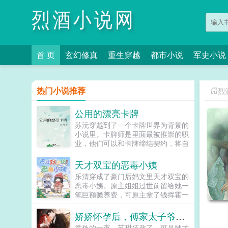
烈酒小说网
首 页
玄幻修真
重生穿越
都市小说
军史小说
热门小说推荐
烈
公用的漂亮卡牌
苏沅穿越到了一个卡牌世界为背景的
小说里。卡牌师是里面最被推崇的职
业，他们可以和卡牌缔结契约，将自
己的卡牌召唤出来，完成常人做不到
的事情。出身卡牌师世家的苏沅毫无
天才双宝的恶毒小姨
卡牌师的天赋，并且疾病缠身，时不
乐清穿成了豪门后妈文里天才双宝的
时就会变成植物人沉睡。只有苏沅自
恶毒小姨。原主姐姐过世前留给她一
己知道，他的每次沉睡，都会进入卡
笔巨额赡养费，可原主拿了钱挥霍一
牌世界变成一张可被契约的卡牌。他
空不说，还让两个孩子吃不饱穿不
身上的疾病也每次都会被带进去一
暖，非打即骂，双胞胎只好自己每天
娇娇怀孕后，傅家太子爷每天按时回家
个，而只要身为卡牌的他死亡，他就
挣钱吃饭找爸爸，后来原主甚至企...
能解除植物人状态从现实世界里醒
意外的一夜，苏甜怀孕了，可是她才