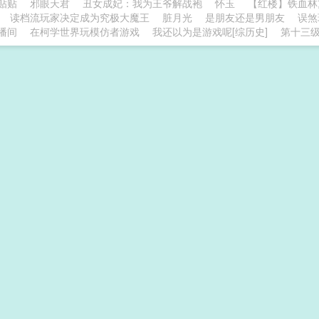
贴贴
邪眼天君
丑女成妃：我为王爷解战袍
怀玉
【红楼】铁血林
读档流玩家决定成为究极大魔王
脏月光
是朋友还是男朋友
误煞
播间
在柯学世界玩模仿者游戏
我还以为是游戏呢[综历史]
第十三