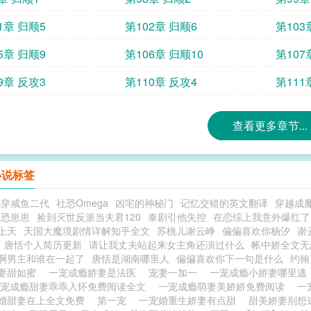
1章 归顺5
第102章 归顺6
第103
5章 归顺9
第106章 归顺10
第107
9章 反攻3
第110章 反攻4
第111
查看更多章节...
小说标签
都穿咸鱼二代
社恐Omega
凶宅的神秘门
记忆交错的英文翻译
穿越成
社恐崽崽
捡到灭世反派当夫君120
泰剧引他失控
在恋综上我意外爆红了
上天
天国大魔境剧情详解知乎全文
苏桃儿谢云峥
偏偏喜欢你杨汐
谢
唐恬个人简历更新
请让我丈夫站起来女主角还演过什么
帐中娇全文无
啊男主和谁在一起了
唐恬是湖南哪里人
偏偏喜欢你下一句是什么
约翰
妻甜如蜜
一宠成瘾娇妻是法医
宠妻一加一
一宠成瘾小娇妻哪里
一宠成瘾甜妻乖乖入怀免费阅读全文
一宠成瘾萌妻美娇娇免费阅读
一
婚甜妻在上全文免费
第一宠
一宠婚重生娇妻有点甜
甜美娇妻别