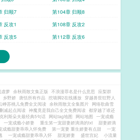
章 归顺7
第104章 归顺8
章 反攻1
第108章 反攻2
章 反攻5
第112章 反攻6
魔虚萝
余秋雨散文集正版
不浪漫罪名是什么意思
应梨群
乡野娇
唐恬所有作品
挖墙脚2在线播放
穿越兽世狂野人
云峥苏桃儿免费全文阅读
余秋雨散文全集图片
网络歌曲雪
删减起点阅读
神魔竟是我自己全文免费阅读
都穿越了谁还
克利斯朵夫最经典5句话
网站tag地图
网站地图
一宠成瘾
逃
一宠成瘾小娇妻
重生笫一宠甜妻娇滴滴的txt
甜妻娇滴
宠成瘾甜妻乖乖入怀免费
第一宠妻 重生娇妻有点甜
一宠
想逃
一宠成瘾甜妻乖乖入怀
甜宠娇妻
盛世宫妃
小流量