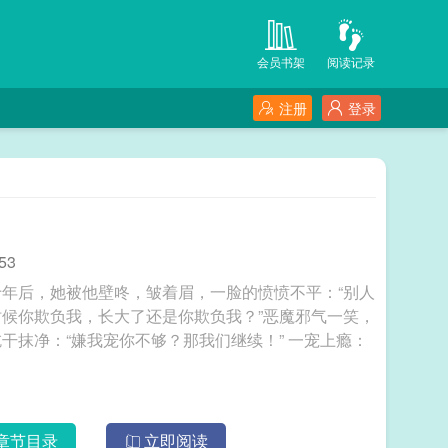
会员书架
阅读记录
注册
登录
53
年后，她被他壁咚，皱着眉，一脸的愤愤不平：“别人
候你欺负我，长大了还是你欺负我？”恶魔邪气一笑，
：“嫌我宠你不够？那我们继续！” 一宠上瘾：
章节目录
立即阅读