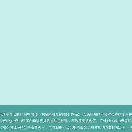
即可获取的网页内容，本站爬虫遵循robots协议，若您的网站不希望被本站爬虫抓取，可
抓取到的内容由程序自动进行排版处理再展现，不涉及更改内容，不针对任何内容表述
（站点内容必须允许游客访问，本站爬虫不会抓取需要登录后才展现内容的站点），