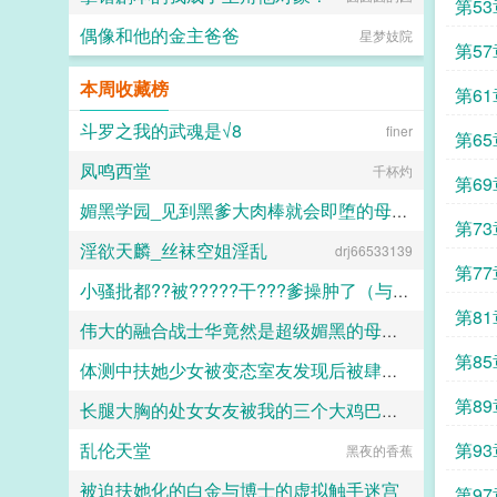
（作者广告位3啵啵）■古耽戎马踏
第53
秋棠心狠手辣权臣攻x老谋深算谋士
偶像和他的金主爸爸
星梦妓院
受权臣技能之伺候娇生惯养的公子哥
第57
儿。■古耽照我满怀冰雪忠犬糙汉暗
卫攻x狠戾变态王爷受被王爷一个巴
本周收藏榜
第61
掌扇爽了。■古耽误我秦楼约高冷闷
骚大将军x骄扬富贵小少爷被老婆倒
斗罗之我的武魂是√8
finer
第65
追又放弃，将军等会，小祖宗哎！■
东幻众神审判日疯批大佬x高冷之花
凤鸣西堂
千杯灼
为神清路的蓝星5s指挥长军官权昼，
第6
遇到一个顶级疯批罪犯。想杀我？试
媚黑学园_见到黑爹大肉棒就会即堕的母猪教师和婊子学生
试接吻吗？■现耽第13个治疗师狂躁
第7
失眠的霸总，被手段高超的pua心理
淫欲天麟_丝袜空姐淫乱
drj66533139
佚名
治疗师狠狠拿捏。老婆把我的精神病
第7
治成了恋爱脑...
小骚批都??被?????干???爹操肿了（与狼共枕）
第8
伟大的融合战士华竟然是超级媚黑的母猪便器这件事
百无禁忌
第8
体测中扶她少女被变态室友发现后被肆意玩弄
嘿嘿嘿
第8
长腿大胸的处女女友被我的三个大鸡巴室友轮番调教，狠狠灌精直到怀孕
愿璀璨的北极光永远闪耀
乱伦天堂
第9
黑夜的香蕉
158330
被迫扶她化的白金与博士的虚拟触手迷宫
第97