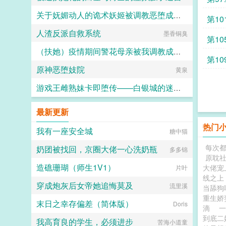
关于妩媚动人的诡术妖姬被调教恶堕成媚黑母猪乐芙兰的这档子事
白虚
第10
人渣反派自救系统
墨香铜臭
F心R
第10
（扶她）疫情期间警花母亲被我调教成三洞全开的肉便器母狗
第10
原神恶堕妓院
霜染official
黄泉
游戏王雌熟妹卡即堕传——白银城的迷宫主?拉比丽斯篇
丁骨
最新更新
热门
我有一座安全城
糖中猫
每次
奶团被找回，京圈大佬一心洗奶瓶
多多锦
原耽
造礁珊瑚（师生1V1）
大佬宠
片叶
线之上
穿成炮灰后女帝她追悔莫及
流里溪
当舔狗
重生娇
末日之幸存偏差（简体版）
Doris
滴
到底二
我高育良的学生，必须进步
苦海小道童