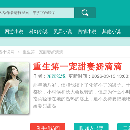
网游小说
科幻小说
灵异小说
言情小说
其他小说
酒小说网
>
重生笫一宠甜妻娇滴滴
重生笫一宠甜妻娇滴滴
作者：
东霆浅浅
更新时间：2026-03-13 13:03:
那年她八岁，便和他结下了化解不了的梁子。十
都说，小时候和长大会反转的，但是为什么小时
指尖轻按在她的温热的唇上，迫不及待要把她吃干抹净
娇妻甜甜哒
手机访问
加入书架