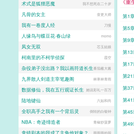
《重
术式是狐狸恶魔
我不想死在二十岁
幻，他荡平七国，强灭五州，将河山
归化为一，却将精兵对准燕国。强破
凡骨的女主
壹更大师
宫门之日，未杀一名俘虏，未夺半只
第1
鸡犬。燕王端坐，临视睥睨，不怒而
我有一卷度人经
刀慢
自威。二人对上视线，促狭中带着几
第5
分挑衅，金阶玉殿便生了寒。那凤目
人缘鸟与蝶豆花·春山绿
momo
微眯，仍循着旧日称呼，质问声凛
第9
冽，吾儿，如今可要杀了寡人？秦诏
凤女无双
芯玉姑娘
俯身，骤然折膝跪了下去往日隐忍换
第1
作桀骜，锋锐眉眼经年淬炼，越发显
柯南里的不柯学侦探
霞空
得狠厉，但唇角柔情却化作了一抹
第17
笑，未免舍不得。哦？宫城十里，凤
杂役弟子没出路？我以画符道长生
番茄蘸大酱
冠霞帔，金银珠玉贯满箱，另有玺印
一枚，权作信礼。儿臣秦诏笑的璀
第2
九界散人剑道主宰笔趣阁
林寒林青雨
璨，忽又改了口，朕，是来迎娶您回
家的。前期日常卖惨求宠博取父王怜
第37
数据修仙，我在五行观证长生
她说彩礼一百万
爱的质子攻x每天外冷内热宠溺带娃
的后爹受后期装乖假寐豺狼帝王攻x
第41
陆地键仙
六如和尚
高冷美强囚凤帝王受食用注意■时代
架春秋平行时期，称呼及势力地图有
全职高手之我有一个背后灵
第45
倒转的白银钟
私设。双方无任何亲缘关系，质子到
他国后，称国君为父王。■端水互宠
NBA：奇迹缔造者
青椒炒菠萝
相爱相杀年龄差7岁年下强强身心
第49
1v1欢迎收藏作者鞠躬jpg其他预收
拿错剧本的我成了主角他对象？
圆圆圆的园