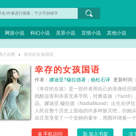
网游小说
科幻小说
灵异小说
言情小说
其他小说
酒小说网
>
幸存的女孩国语
幸存的女孩国语
作者：
娜迪亚?穆拉德著；杨松石译
更新时间：20
《幸存的女孩》是一部作者用自己的亲身经历揭露
残酷迫害和杀害无辜平民，对雅兹迪（Yazid
品。娜迪亚·穆拉德（NadiaMurad）出生
人民在整个历史上面临的许多种族灭绝，但她
农庄里享受了一个安静的童年，周围环绕着一
城镇边界之外，危险挥之不去，因为“伊斯兰国”开
候，ISIS武装分子围困了科霍市，并无可挽
手机访问
加入书架