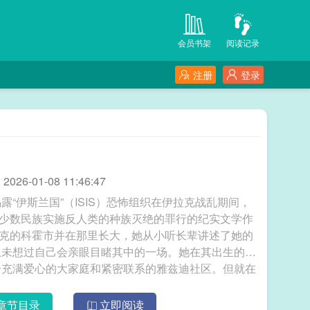
会员书架
阅读记录
注册
登录
26-01-08 11:46:47
“伊斯兰国”（ISIS）恐怖组织在伊拉克战乱期间，
i）少数民族实施反人类的种族灭绝的罪行的纪实文学作
在伊拉克的科霍市并在那里长大，她从小听长辈讲述了她的
从未想过自己会亲眼目睹其中的一场。她在其出生的小
个充满爱心的大家庭和紧密联系的雅兹迪社区。但就在
始控制伊拉克北部。2014年8月，娜迪亚21岁的时
回地改变了镇上每个人的生活。在他们的村长宣布他的人
章节目录
立即阅读