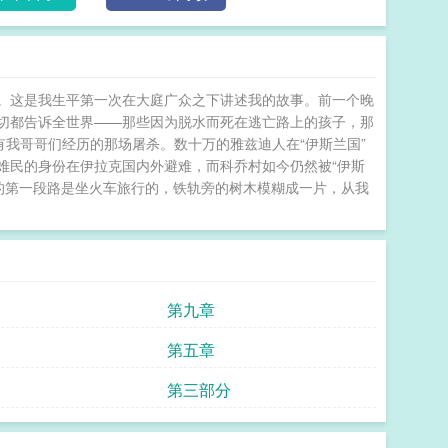
的“伊斯兰”教后，科霍市的人被围捕、枪杀并埋葬在万
和年幼的儿子不仅亲眼目睹了这一切，还陷入更加残酷
。这是我生平第一次在大庭广众之下讲述我的故事。前一个晚
切都告诉全世界——那些因为脱水而死在逃亡路上的孩子，那
有我哥哥们经历的那场屠杀。数十万的雅兹迪人在“伊斯兰国”
难民的身份在伊拉克国内外避难，而科乔村如今仍然被“伊斯
的第一段路是坐火车旅行的，铁轨旁的树木模糊成一片，从我
第九章
第五章
第三部分