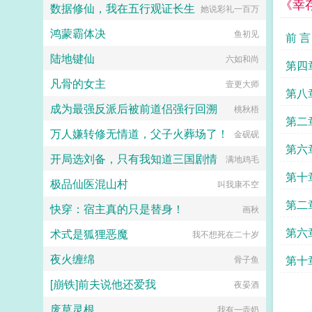
《幸
了。...
数据修仙，我在五行观证长生
的机会总是来得这般巧妙，果然他还
她说彩礼一百万
是深受上天眷顾的小莲花，老天爷也
鸿蒙霸体决
不想让他多吃修炼的苦头。再说了，
鱼初见
前 言
有这样一位内卷的老板在，迟早能站
陆地键仙
到修真界巅峰位置，抱紧其大腿也是
六如和尚
第四
件极好的事呀，躺平目标指日可待。
凡骨的女主
长篇剧情流文，撒娇卖萌可可爱爱莲
壹更大师
第八
花受×平平无奇努力奋斗起点攻。最
成为最强反派后被前道侣强行回溯
后挂个预收被迫成为修真界第一卷王
桃秋梧
第二
沈黎，现代社会资深牛马，平平无奇
万人嫌转修无情道，父子火葬场了！
打工人，结果被一道雷劈到了修真界
金砚砚
依旧要勤勤恳恳给系统打工。沈黎如
第六
开局选刘备，只有我知道三国剧情
果我有罪，请让法律制裁我。系统我
满地鸡毛
们的目标是站在修真界的巅峰，踏破
第十
极品仙医混山村
虚空羽化登仙！能当神仙？...
叫我康不空
第二
快穿：宿主真的只是替身！
画秋
第六
术式是狐狸恶魔
我不想死在二十岁
夜火缠绵
第十
骨子鱼
[崩铁]前夫说他还爱我
夜晏酒
废草灵根
我有一壶奶