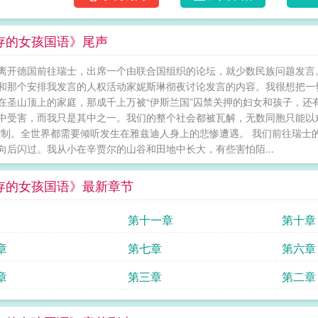
民不顾暴力和死亡的威胁拒绝皈依ISIS所宣扬
人坟墓中，而他们的母亲、姐妹、妻子、女儿
存的女孩国语》尾声
的命运中。 幸存的女孩
离开德国前往瑞士，出席一个由联合国组织的论坛，就少数民族问题发言
和那个安排我发言的人权活动家妮斯琳彻夜讨论发言的内容。我很想把一
在圣山顶上的家庭，那成千上万被“伊斯兰国”囚禁关押的妇女和孩子，还
中受害，而我只是其中之一。我们的整个社会都被瓦解，无数同胞只能以
控制。全世界都需要倾听发生在雅兹迪人身上的悲惨遭遇。 我们前往瑞士
向后闪过。我从小在辛贾尔的山谷和田地中长大，有些害怕陌...
存的女孩国语》最新章节
第十一章
第十章
章
第七章
第六章
章
第三章
第二章