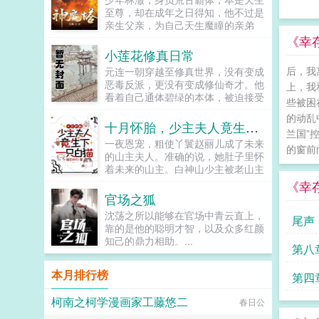
宗师了！没有宗师的家族，怎么能算
智，拯救家族，玩转庙堂与江湖，赢
至尊，却在成年之日得知，他不过是
大庆第一家族呢？...
得红颜知己无数。...
亲生父亲，为自己天生魔瞳的亲弟
弟，准备的一具神体！只因林澈是婢
《幸
女所生，出身卑微，就被视作可牺牲
小莲花修真日常
的弃子！不就是一块骨，我林澈今
后，我
元连一朝穿越至修真世界，没有变成
天，削骨还父，自此以后，与你林玄
恶毒反派，更没有变成修仙奇才。他
上，我
奇，再无瓜葛！自此，林澈削骨还
看着自己通体碧绿的本体，被迫接受
父，觉醒太古混沌体，斗圣子，战诸
些被困
了现实，变成了一朵莲花的现实。结
神，掌阴阳，定乾坤，横推当世！我
的动乱
果还不等他畅想未来在修仙界称王称
十月怀胎，少主夫人竟生下一只白猫
有一座神魔塔，可镇天地日月星！...
兰国”
霸成为一方霸主，就被此地主人一位
一夜恩宠，粗使丫鬟赵丽儿成了未来
平平无奇却意外心狠手辣的少年威胁
的窗前
的山主夫人。准确的说，她肚子里怀
着签订了血契，从此成了苦逼的打工
着未来的山主。白神山少主被老山主
莲。元连抬头45°望天，长叹我不过
下药，她好心搀扶，结果少主恩将仇
《幸
就是朵与世无争的小莲花。在这个修
报拿她当解药。一个月后，赵丽儿被
官场之狐
士满地跑，灵力乱窜的时代，人人都
诊出了喜脉。山主大喜过望，告诉她
想拔尖修仙以求长生不老。而本体作
沈荡之所以能够在官场中青云直上，
尾声
生下孩子，不论男女，她都是少主夫
为莲花的元连正计划着晒足日光浴，
靠的是他的聪明才智，以及众多红颜
人。十个月后，她生下一只白猫？就
等待舒展枝叶早日开花。而他的躺平
知己的鼎力相助。...
在她打算抱着小猫跑路的时候，少主
第八
计划却被陈检打破，眼瞧着陈检夜夜
破门而入，直接抢走了小猫。山主看
习剑，日日修炼，争着要当修真界最
到白猫，更是涕泪聚下，他大手一
本月排行榜
内卷的修士，作为打工莲也被督促一
第四
挥，少主夫人喜得麟儿，全山上下统
起内卷。元连再度抬头仰望天空
统有赏。看着有些癫狂的父子俩，赵
柯南之柯学漫画家工藤悠二
45°，长叹救命啊，我真的只是一朵
春日公
丽儿闭上眼睛。完了，他们都疯
想要咸鱼摆烂的小莲花啊。然而躺平