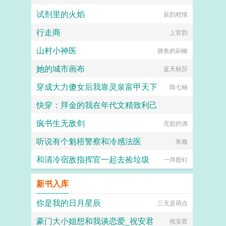
试剂里的火焰
辰韵程情
行走商
上官韵
山村小神医
骑鱼的剁椒
她的城市画布
蓝天秋莎
穿成大力傻女后我靠灵泉富甲天下
陈七柚
快穿：拜金的我在年代文精致利己
疯书生无敌剑
楠楠的修仙梦
无欲的酒
听说有个魁梧警察和冷感法医
朱殇
和清冷宿敌指挥官一起去捡垃圾
一拜图钉
新书入库
你是我的日月星辰
三无是萌点
豪门大小姐想和我谈恋爱_祝安君
祝安君