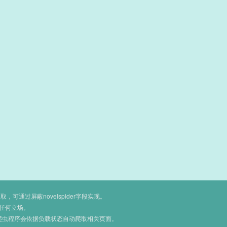
通过屏蔽novelspider字段实现。
任何立场。
爬虫程序会依据负载状态自动爬取相关页面。