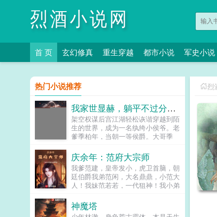
烈酒小说网
首 页
玄幻修真
重生穿越
都市小说
军史小说
热门小说推荐
烈
我家世显赫，躺平不过分吧！
架空权谋后宫江湖轻松诙谐穿越到陌
生的世界，成为一名纨绔小侯爷。老
爹季柏年，当朝一等侯爵。大哥季
武，骁骑大将军，镇守边关。二哥季
宁，才华横溢，当朝驸马爷。三姐季
庆余年：范府大宗师
芸，淑妃娘娘，宠冠后宫。四哥季
我爹范建，皇帝发小，虎卫首脑，朝
扬，创建商盟，富甲天下。五哥季
廷伯爵我弟范闲，大名鼎鼎，小范大
平，江湖豪杰，青衣楼楼主。季怀安
人！我妹范若若，一代狙神！我小弟
穿越而来，成了史上最强老六。他本
范思辙，一代商业巨贾，北齐幕后大
想吃喝玩乐，纵意花丛，享尽荣华富
老板。我，一个平平无奇的范府嫡长
神魔塔
贵，做一名快乐的小侯爷。不想侯府
子为了不给家里人拖后腿，只好当个
接连惨遭变故，他凭借着过人的机
少年林澈，身负荒古霸体，本是天生