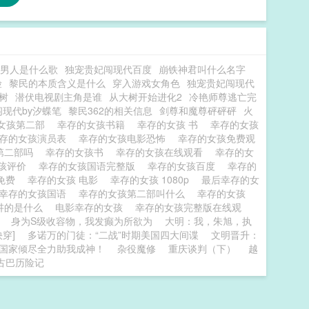
男人是什么歌
独宠贵妃闯现代百度
崩铁神君叫什么名字
险
黎民的本质含义是什么
穿入游戏女角色
独宠贵妃闯现代
树
潜伏电视剧主角是谁
从大树开始进化2
冷艳师尊逃亡完
现代by汐蝶笔
黎民362的相关信息
剑尊和魔尊砰砰砰
火
女孩第二部
幸存的女孩书籍
幸存的女孩 书
幸存的女孩
存的女孩演员表
幸存的女孩电影恐怖
幸存的女孩免费观
第二部吗
幸存的女孩书
幸存的女孩在线观看
幸存的女
女孩评价
幸存的女孩国语完整版
幸存的女孩百度
幸存的
版免费
幸存的女孩 电影
幸存的女孩 1080p
最后幸存的女
幸存的女孩国语
幸存的女孩第二部叫什么
幸存的女孩
讲的是什么
电影幸存的女孩
幸存的女孩完整版在线观
身为S级收容物，我发癫为所欲为
大明：我，朱旭，执
穿]
多诺万的门徒：“二战”时期美国四大间谍
文明晋升：
国家倾尽全力助我成神！
杂役魔修
重庆谈判（下）
越
古巴历险记