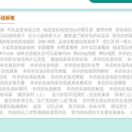
小说标签
一家
司礼监是谁设立的
独宠贵妃闯现代by汐蝶百度
魔尊剑匣
陪你成长
糙汉的娇软妻子
肖大小姐和霍大少
魔尊成了死对头的剑灵后
潜伏的危
我的母亲韩剧电视剧
崩铁 神君
反派女配修仙路某粽子
玄幻开局一棵大
小卖部老板娘创例
剑届魔尊
剑尊耍魔尊
木叶女忍者魔改
独宠贵妃闯
叶cos
崩铁夫君蜕生后可以改嫁吗txt
网站tag地图
网站地图
幸存的
幸存的女孩结局什么意思
播放电影幸存的女孩
幸存的女孩结局
幸
幸存女孩庇护所
幸存的女孩电影
幸存的女孩2毕业季
幸存的女孩有
影 在线观看
幸存的女孩2高清完整版
幸存的女孩剧情解析
幸存的
大结局
幸存的女孩在线看
幸存的女孩完整版
幸存的女孩电影完整
幸存的女孩豆瓣
幸存的女孩电影在线观看免费高清
幸存的女孩猫眼
存的女孩好看吗
幸存的女孩解说
幸存的女孩电影解说
幸存的女孩
络风暴
重庆谈判（上）
这个奸臣不仅摆烂，还没有素质
医者仁心
最后的希望之岛：流亡英伦的“二战”英雄
穿作男主身边的女性好友[快
能看到隐藏规则
崩溃
记忆之城
吾乃崇祯，续命大明
漂流求生，
凉
四合院从八岁带着妹妹逃荒开始
穿书成仙我在天女楼女装修仙