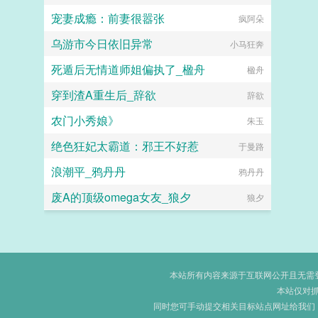
宠妻成瘾：前妻很嚣张
疯阿朵
乌游市今日依旧异常
小马狂奔
死遁后无情道师姐偏执了_楹舟
楹舟
穿到渣A重生后_辞欲
辞欲
农门小秀娘》
朱玉
绝色狂妃太霸道：邪王不好惹
于曼路
浪潮平_鸦丹丹
鸦丹丹
废A的顶级omega女友_狼夕
狼夕
本站所有内容来源于互联网公开且无需登录
本站仅对
同时您可手动提交相关目标站点网址给我们