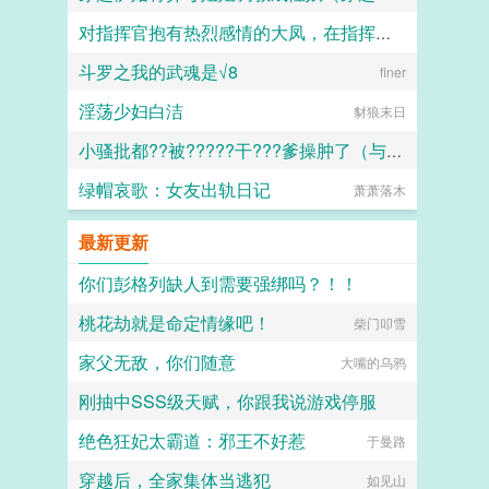
对指挥官抱有热烈感情的大凤，在指挥官被迫出差的一年中被黑人用媚药和甜言蜜语玩弄成满身刺青的媚黑婊子
dark
斗罗之我的武魂是√8
finer
Kyle
淫荡少妇白洁
豺狼末日
小骚批都??被?????干???爹操肿了（与狼共枕）
绿帽哀歌：女友出轨日记
百无禁忌
萧萧落木
最新更新
你们彭格列缺人到需要强绑吗？！！
桃花劫就是命定情缘吧！
忍人型比格大将
柴门叩雪
家父无敌，你们随意
大嘴的乌鸦
刚抽中SSS级天赋，你跟我说游戏停服
绝色狂妃太霸道：邪王不好惹
吃猫的鱼仔
于曼路
穿越后，全家集体当逃犯
如见山