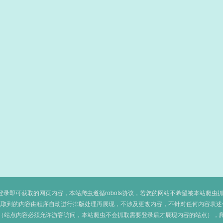
即可获取的网页内容，本站爬虫遵循robots协议，若您的网站不希望被本站爬虫抓取，可
抓取到的内容由程序自动进行排版处理再展现，不涉及更改内容，不针对任何内容表述
（站点内容必须允许游客访问，本站爬虫不会抓取需要登录后才展现内容的站点），