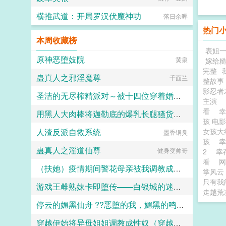
横推武道：开局罗汉伏魔神功
落日余晖
热门
本周收藏榜
表姐
原神恶堕妓院
黄泉
嫁给
完整
蛊真人之邪淫魔尊
千面兰
整故事
影忍者木
圣洁的无尽榨精派对～被十四位穿着婚纱的舰娘新娘们在教堂内献上身体的集体婚礼～
主演
看
用黑人大肉棒将迦勒底的爆乳长腿骚货英灵一个个的全都调教成发情媚黑母猪贱婊吧
火锅气候
孩 电
人渣反派自救系统
女孩
克图格亚改二
墨香铜臭
孩
蛊真人之淫道仙尊
健身变帅哥
2
幸
看
网
（扶她）疫情期间警花母亲被我调教成三洞全开的肉便器母狗
掌风云
只有我
游戏王雌熟妹卡即堕传——白银城的迷宫主?拉比丽斯篇
霜染official
走越荒
停云的媚黑仙舟 ??恶堕的我，媚黑的鸣火首席以及仙舟??
丁骨
穿越伊始将异母姐姐调教成性奴（穿越到异世界把高贵强大的女性征服至胯下）
露露