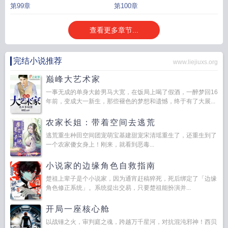
第99章
第100章
查看更多章节...
完结小说推荐
www.liejiuxs.org
巅峰大艺术家
一事无成的单身大龄男马大宽，在饭局上喝了假酒，一醉梦回16
年前，变成大一新生，那些褪色的梦想和遗憾，终于有了大展...
农家长姐：带着空间去逃荒
逃荒重生种田空间团宠萌宝基建甜宠宋清瑶重生了，还重生到了
一个农家傻女身上！刚来，就看到恶毒...
小说家的边缘角色自救指南
楚祖上辈子是个小说家，因为通宵赶稿猝死，死后绑定了「边缘
角色修正系统」。系统提出交易，只要楚祖能扮演并...
开局一座核心舱
以战锤之火，审判庭之魂，跨越万千星河，对抗混沌邪神！西贝