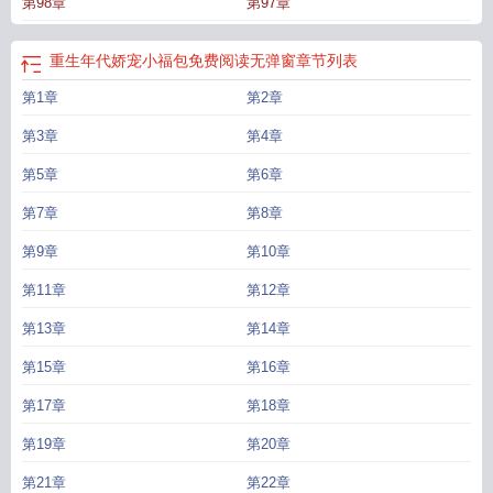
第98章
第97章
重生年代娇宠小福包免费阅读无弹窗
章节列表
第1章
第2章
第3章
第4章
第5章
第6章
第7章
第8章
第9章
第10章
第11章
第12章
第13章
第14章
第15章
第16章
第17章
第18章
第19章
第20章
第21章
第22章