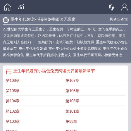
重生年代娇宠小福包免费阅读无弹窗
风动心动
/著
21世纪的大学生肖玉重生了，重生在另一个时空的五十年代。空间在手的肖玉，
义无反顾追逐着梦想。路遇黑哥哥，此男不在计划中，再见！赵以恒想想，要是
肖玉给别人当媳妇……他奶奶的！这就不能想！赵以恒觉得..
重生年代娇宠小福包
最新章节
重生年代千金媳妇
重生年代千娇百媚小撩妻免费阅读
重生年代千娇百
媚小撩妻合集
重生年代千娇百媚小撩妻全文
重生年代千娇百媚小撩妻无修改
重
生年代娇宠小福包免费阅读无弹窗
重生年代千娇百媚小撩妻顶点
重生年代千娇
百媚小撩妻在线阅读
重生年代千娇百媚小撩妻未删减
重生年代千娇百媚小撩妻
重生年代娇宠小福包免费阅读无弹窗
最新章节
免费完整版
重生年代娇宠小福包无弹窗
重生年代小娇妻有空间
重生七零年代千
第108章
第107章
娇百媚
重生年代小姣妻
重生年代千娇百媚小撩妻无广告
免费阅读重生年代娇宠
小福包
重生年代小娇妻的
重生年代娇妻有
重生年代千娇百媚小撩妻大结局
重
第106章
第105章
生年代小娇妻txt
重生年代小娇妻免费阅读
重生年代千娇百媚小撩妻最新章节
重
生年代千娇百媚小撩妻完本
重生年代千娇百媚小撩妻免费
重生年代千娇百媚小
第104章
第103章
撩妻全文阅读
重生年代千娇百媚小撩妻完结全本
重生年代千娇百媚小撩妻风动
第102章
第101章
心动
重生年代小娇妻有空问
重生年代千娇百媚小撩妻无弹窗
重生年代千娇百媚
小撩妻全集
第100章
第99章