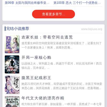
哥哥
暗影护法来袭
第99章 太阳与我同在终极帝皇鎧
第100章 恶火 三个打一个优势在我
甲现世
们
查看更多章节...
完结小说推荐
www.liejiuxs.org
农家长姐：带着空间去逃荒
逃荒重生种田空间团宠萌宝基建甜宠宋清瑶重生了，还重生到了
一个农家傻女身上！刚来，就看到恶毒...
开局一座核心舱
以战锤之火，审判庭之魂，跨越万千星河，对抗混沌邪神！西贝
猫出品，完本保证。...
腹黑王妃戏邪王
她是21世纪的天才神医，却穿越成不受宠的弃妃，冷面王爷纳妾
来恶心她，洞房花烛夜，居然让她这个王妃去伺候，想羞辱她...
年代文大佬的漂亮作精
程方秋生得千娇百媚，肤如凝脂，一睁开眼，居然成了一本七零