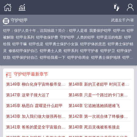
守护铠甲
武道左千户
/著
铠甲：保护人类十年，说我独裁？简介：
铠甲人是谁
我要保护铠甲
铠甲-m
铠甲
被解除
铠甲全系列
铠甲收保护费
守护铠甲
人类的铠甲
铠甲是活的电影
铠甲
给我
铠甲干嘛
铠甲也是
铠甲勇士保护小女孩
铠甲护体的意思
铠甲勇士保护精
灵
修炼铠甲保护自己
铠甲勇士人类
铠甲系列
铠甲守护者
铠甲护卫
铠甲保护
软肋
铠甲保护好自己
铠甲给我看一下
铠甲护你周全
铠甲勇士保护地球
铠甲背
后
铠与甲在古代是保护什么的
铠甲守护
铠甲保护自己
铠甲守护人
铠和甲是保
护头部的吗
铠甲的人
铠甲勇士保卫地球
守护铠甲
最新章节
第149章 柳白化身宇宙终极帝皇不
第148章 新的王者鎧甲 时间王者诞
再是顶点大结局
生
第147章 这辈子撞大运了
第146章 只是一个路过的卡门来打
给我记住了
第145章 杨思白 霆曜是什么鎧甲
第144章 它追她逃她插翅难飞
第143章 加入我们做大做强再创辉
第142章 第一次就合体了终极修罗
煌
鎧甲
第141章 爸爸的爱是全宇宙最自私
第140章 死后灵魂被爸爸接走
的