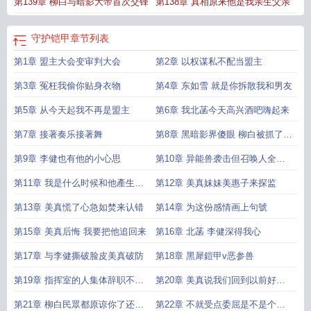
第139章 柳白与暗影大帝首次交锋
第138章 真相原来他是我亲生父亲
守护铠甲
章节列表
第1章 盟主大会变审判大会
第2章 以权谋私不配当盟主
第3章 冤枉我偷你贴身衣物
第4章 东如雪 就是你拆散我和男友
第5章 从今天起我不再是盟主
第6章 我北菡今天高兴酒吧嗨起来
第7章 接著奏乐接著舞
第8章 黑暗影界傻眼 柳白被抓了看
守所了
第9章 李健也有他的小心思
第10章 异能兽袭击但召唤人全喝
醉了
第11章 我是什么时候和他產生隔
第12章 美真妹妹美惠子来探监
阂的
第13章 美真慌了心急如焚来认错
第14章 为这份感情画上句號
第15章 美真后悔 我要把他追回来
第16章 北菡 李健深得我心
第17章 与李健撕破脸皮美真破防
第18章 黑犀鎧甲v恶参兽
第19章 指挥室的人集体辞职不伺
第20章 美真说我们回到以前好不
候了
好
第21章 柳白民眾都原谅你了还要
第22章 不就受点委屈是不是个男