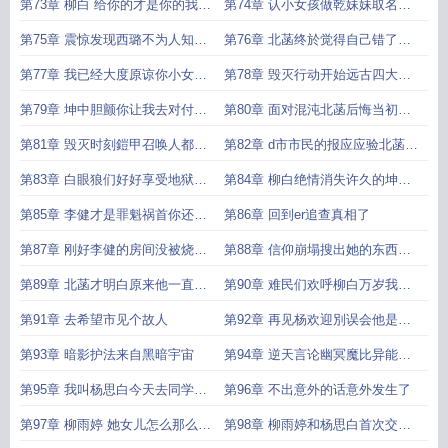
方云集於阳光福利院
诞生
第73章 柳白 给你的才是你的我不
第74章 认小女孩做乾妹妹取名柳
给你不能抢
雨婷
第75章 震惊发现西璐不为人知的
第76章 北菡终於觉得自己错了怀
个人秘密
念曾经的柳白
第77章 我已经大度原谅你小女孩
第78章 毁灭行动开始远古四大异
就不能交给我吗
能兽登场
第79章 坤中胆颤你让我去对付檮
第80章 面对混沌北菡后悔当初赶
杌
走柳白城市危亡
第81章 毁灭时刻鎧甲召唤人都逃
第82章 d市市民的报应应验北菡悔
命了
恨的泪水
第83章 白眼狼们好好享受地狱生
第84章 柳白绝情消失许久的坤紫
活吧
薇回来了
第85章 李健才是罪魁祸首你还不
第86章 回到er追查真相了
承认吗
第87章 刚好李健的房间没被烧天
第88章 信仰崩塌搜出她的东西当
意吗
年冤枉柳白了
第89章 北菡才明白原来他一直都
第90章 难民们欢呼柳白万岁我们
是对的
需要向您赎罪
第91章 去希望市见个故人
第92章 再见杨欢迎別误会他是我
哥
第93章 暗影护法来自黑暗宇宙
第94章 逆天言论幽冥魔比异能兽
厉害
第95章 我叫杨思白今天去同学家
第96章 不出意外的话意外发生了
里看个异能兽活体
第97章 柳雨婷 她女儿怎么那么像
第98章 柳雨婷和杨思白首次交谈