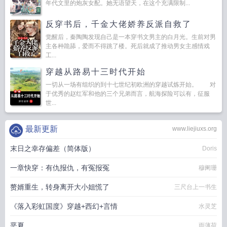
年代文里的炮灰女配。她无语望天，在这个充满限制...
反穿书后，千金大佬娇养反派自救了
觉醒后，秦陶陶发现自己是一本穿书文男主的白月光。生前对男
主各种跪舔，爱而不得跳了楼。死后就成了推动男女主感情戏
工...
穿越从路易十三时代开始
一切从一场有组织的到十七世纪初欧洲的穿越试炼开始。 对
于优秀的赵红军和他的三个兄弟而言，航海探险可以有，征服
世...
最新更新
www.liejiuxs.org
末日之幸存偏差（简体版）
Doris
一章快穿：有仇报仇，有冤报冤
穆阑珊
赘婿重生，转身离开大小姐慌了
三尺台上一书生
《落入彩虹国度》穿越+西幻+言情
水灵芝
恶夏
雨薄荷