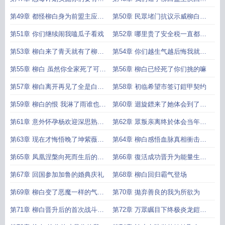
牲精神
吧
第49章 都怪柳白身为前盟主应该
第50章 民眾堵门抗议示威柳白拍
主动挺身而出
手称快
第51章 你们继续闹我嗑瓜子看戏
第52章 哪里贵了安全税一直都是
这个价你们有没有好好工作
第53章 柳白来了青天就有了柳白
第54章 你们越生气越后悔我就越
来了d市就太平啦
高兴
第55章 柳白 虽然你全家死了可你
第56章 柳白已经死了你们挑的嘛
获得了自有啊
第57章 柳白离开再见了全是白眼
第58章 初临希望市签订鎧甲契约
狼的城市
第59章 柳白的恨 我淋了雨谁也別
第60章 迴旋鏢来了她体会到了柳
想打伞
白当时的感觉
第61章 意外怀孕杨欢迎深思熟虑
第62章 眾叛亲离终於体会当年柳
后的抉择
白的感受
第63章 现在才悔悟晚了坤紫薇成
第64章 柳白感悟血脉真相衝击更
了精神病疯子
高生命层次
第65章 凤凰涅槃向死而生后的破
第66章 復活成功晋升为能量生命
茧成蝶柳白成了
体
第67章 回国参加加鲁的婚典庆礼
第68章 柳白回归霸气登场
第69章 柳白变了恶魔一样的气场
第70章 拋弃善良的我为所欲为
为什么他不善良了
第71章 柳白晋升后的首次战斗各
第72章 万眾瞩目下终极炎龙鎧甲