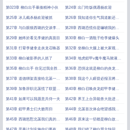
闹哪样
人了
第023章 柳白出手暴揍精神小伙
第24章 出门吃饭偶遇杨欢迎
第25章 冰儿截杀杨欢迎被抓
第26章 我知道你生气我道歉还不
行嘛
第27章 与白眼狼西璐的交谈李健
第28章 西璐恐慌你是嚇唬我的对
生来就是坏种
不对
第29章 她终於看见李健的真面目
第30章 柳白一酒瓶子给李健爆头
第31章 打晕李健拿走炎龙召唤器
第32章 坐柳白大腿上被大家视频
观看西璐羞死
第33章 柳白被影界的人抓了
第34章 地虎鎧甲v魔牛魔马脓液岩
石兽
第35章 柳白出手 你见过我全胜时
第36章 恐惧这就是柳白的炎龙鎧
期吗
甲吗
第37章 道德绑架直接给北菡一巴
第38章 我这个人睚眥必报丑將悔
掌
恨衷肠
第39章 加鲁辞职北菡慌了联盟不
第40章 柳白召唤炎龙鎧甲李健如
能没有你
吃屎一样难受
第41章 如果可以我愿意共侍一夫
第42章 界王上台异能兽大批进攻
城市
第43章 鎧甲勇士们大败而归
第44章 北菡首次体会绝望感我真
的错了吗
第45章 西璐怒懟北菡我们真的了
第46章 原来这一切都是柳白故意
解黑暗影界吗
的
第47章 恶毒计划实施你们要有牺
第48章 我们错了柳白盟主快回来