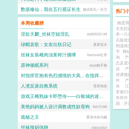
abandon！abandon！abandon！
abandon 你心中默默流泪。
数据修仙，我在五行观证长生
她说彩礼一百万
热门
已经来不及为已经脏掉的自己默哀
了，赶紧背起来了啊死嘴！ 无惨
脸一黑。 手里的书本愤怒砸在你
本周收藏榜
她是
身边的地上，结实的木板出现肉眼可
夫失踪
见的裂纹你背得什么东西？！谁让你
淫欲天麟_丝袜空姐淫乱
养一只
drj66533139
背英语了？！五十音分清了吗你这蠢
石版使
材？ 你欲哭无泪。 别骂了别
绿帽哀歌：女友出轨日记
萧萧落木
档漫画
骂了！ 脆弱的心灵都要原地碎成
节
网站
八瓣了！ 分不清怎么能怪
丝袜女装雌肉浊浆榨汁捕缚
Samurai红枣
询
你？ 你高考又不考那个。 再
态及
说了，你也不是日语专业的，你凭什
原神催眠系列
saya触手酱
么要分清？能看得懂字幕不就行
设
了？ 他就只在意你能不能赶紧学
讲课
对指挥官抱有热烈感情的大凤，在指挥官被迫出差的一年中被黑人用媚药和甜言蜜语玩弄成满身刺青的媚黑婊子
会日语，吹得他爽，完全不知道你好
件
好一个大学生被迫回归高三生活是多
人渣反派自救系统
杀
江
墨香铜臭
Kyle
痛苦！他不在乎！他只关心他自
零最叼
己！...
游戏王雌熟妹卡即堕传——白银城的迷宫主?拉比丽斯篇
有所许
国：开
美艳妈妈被人设计调教成性奴母狗
fishYU98
丁骨
诡秘之主
爱潜水的乌贼
丝袜辣妈张静
xiaoxubur