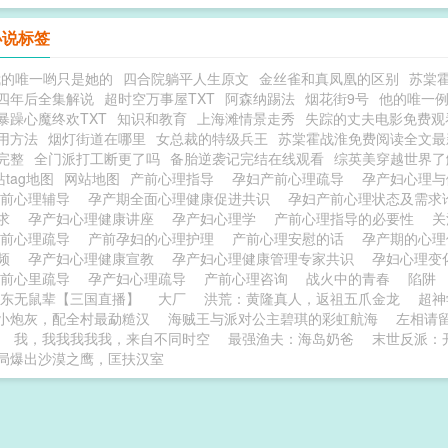
小说标签
我的唯一哟只是她的
四合院躺平人生原文
金丝雀和真凤凰的区别
苏棠
四年后全集解说
超时空万事屋TXT
阿森纳踢法
烟花街9号
他的唯一
暴躁心魔终欢TXT
知识和教育
上海滩情景走秀
失踪的丈夫电影免费观
用方法
烟灯街道在哪里
女总裁的特级兵王
苏棠霍战淮免费阅读全文最
完整
全门派打工断更了吗
备胎逆袭记完结在线观看
综英美穿越世界了
tag地图
网站地图
产前心理指导
孕妇产前心理疏导
孕产妇心理
产前心理辅导
孕产期全面心理健康促进共识
孕妇产前心理状态及需
需求
孕产妇心理健康讲座
孕产妇心理学
产前心理指导的必要性
关
产前心理疏导
产前孕妇的心理护理
产前心理安慰的话
孕产期的心
视频
孕产妇心理健康宣教
孕产妇心理健康管理专家共识
孕妇心理
产前心里疏导
孕产妇心理疏导
产前心理咨询
战火中的青春
陷阱
东无鼠辈【三国直播】
大厂
洪荒：黄隆真人，返祖五爪金龙
超神
小炮灰，配全村最勐糙汉
海贼王与派对公主碧琪的彩虹航海
左相请
我，我我我我我，来自不同时空
最强渔夫：海岛奶爸
末世反派：
局爆出沙漠之鹰，匡扶汉室