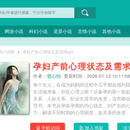
网游小说
科幻小说
灵异小说
言情小说
其他小说
酒小说网
>
孕妇产前心理状态及需求ppt
孕妇产前心理状态及需求
作者：
曾心怡
更新时间：2026-01-12 10:11:58
每个女人，在成为妈妈的过程中几乎都会感到
生活做准备，但在心理上呢？从备孕的那一刻
关系、人际关系、职业生涯等的改变，这些都
导书。本书从孕前孕期的内心状态，到产后的
力；解读不同时期的心理困惑，如关系的改变
议，打通心理上
手机访问
加入书架