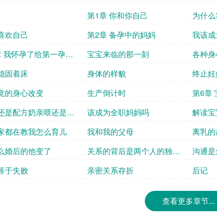
第1章 你和你自己
为什么
喜欢自己
第2章 备孕中的妈妈
我该成
章 我怀孕了给第一孕期
宝宝来临的那一刻
各种身
稳固着床
身体的样貌
终止妊
觉的身心改变
生产倒计时
第6章
界给妈
还是配方奶亲喂还是瓶
该成为全职妈妈吗
解读宝
家都在教我怎么育儿
我和我的父母
离乳的
么婚后的他变了
关系的背后是两个人的独特
沟通是
性
等于失败
亲密关系存折
后记
查看更多章节...