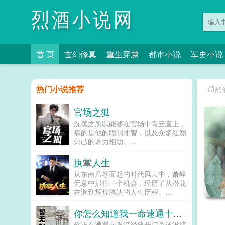
烈酒小说网
首 页
玄幻修真
重生穿越
都市小说
军史小说
热门小说推荐
烈
官场之狐
沈荡之所以能够在官场中青云直上，
靠的是他的聪明才智，以及众多红颜
知己的鼎力相助。...
执掌人生
从东南席卷而起的时代风云中，萧峥
无意中抓住一个机会，经历了从潜龙
在渊到辉煌腾达的人生历程。...
你怎么知道我一命速通十二鬼月最高难度
你正在遭遇无限流经典开门杀还没搞