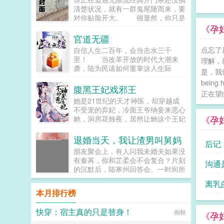
清楚状况，就有一群鬼尾随而来，要
对你贴脸开大。 很显然，你只是
个炮灰。 你不想死。 果断拉
《孕
那个一看就是团队武力值担当的男人
官道无疆
下水。 好消息成功了。 坏消
点忘了
自信人生二百年，会当击水三千
息他也是鬼。 好好消息至少不是
里！ 当改革开放的时代大潮来
理解，
童磨。 坏坏坏消息你没有语言压
袭，陆为民该如何重掌这人生际
缩包。 好好好好消息他好歹能听
是，我们
遇？ 从毕业分配失意到自信人生
懂一点点。 如何在鬼王最信任的
bei
的崛起，诡谲起伏的人生，沉浮跌宕
腹黑王妃戏邪王
上弦之一手里活下去？ 你认真思
正在望向
的官场，一步一个脚印，抓住每一个
考一秒钟，果断投了！ 就算不会
她是21世纪的天才神医，却穿越成
机会，大道无形，行者无疆，漫漫官
说日语，也要蹦蹦跳跳比比划划把蓝
不受宠的弃妃，冷面王爷纳妾来恶心
道，唯有胸怀天地，志存高远，方能
色彼岸花的位置出卖给他！抱他大
《孕
她，洞房花烛夜，居然让她这个王妃
直抵彼岸。 官场经典之作。...
腿！ 只要能活下去，不过是背叛
去伺候，想羞辱她是吧？行啊！她拿
人类的小事，简直跟呼吸一样简
着几面旗子，对着床头摇旗呐...
退婚当天，我让渣男叫舅妈
后记
单 你顺利通关天崩开
朋友聚会上，有人问我未婚夫如果没
局。 成功进入第二阶段纯爱日
有秦苒，你和芷柔会不会复合？片刻
常。 成功进入第三阶段君夺臣
沟通
的沉默后，陆寒州回答会。一时间所
妻。 成功进入第四阶段情天恨
有人的目光都落在我身上，他们以为
海。 成功进入第五阶段万事皆
离乳
我会吃醋闹腾，却不想我带头鼓掌，
休。 大家死的死死的死
本月排行榜
献上祝福。既然忘不了，我退出成全
死的死，你虽然还活着，但你的心已
你们，你们要不要再亲一个庆祝下？
经死了，这个世界再也没法让你发自
快穿：宿主真的只是替身！
画秋
我坚定的取消婚约，头也不回的离
《孕
内心笑起来。 直到 一命速通
开。陆寒州却以为我在闹脾气，笃定