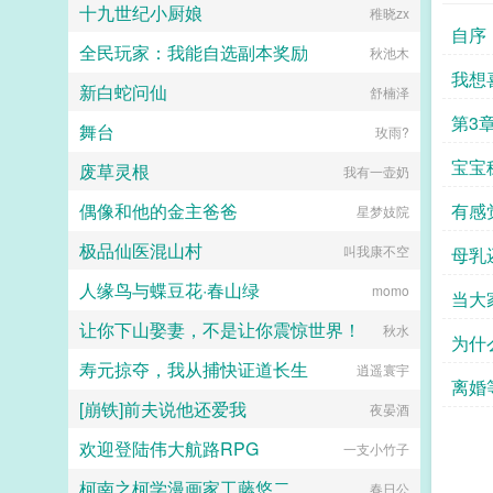
系统上线了。 恭喜你内测一命速
十九世纪小厨娘
稚晓zx
了我爱他爱的不可自拔，不可能放弃
通鬼泣。 送你回家的同时，还发
自序
陆夫人的宝座。后来，我和陆寒州那
放通关奖励五百万。 你嘻
全民玩家：我能自选副本奖励
秋池木
禁欲的律师小舅舅的婚礼现场。他发
嘻。 关于语言 你曾试图
疯一样的飙车赶到，红着眼求我和他
我想
捡回高三的状态。 但学习这种东
新白蛇问仙
舒楠泽
一起私奔。傅斯珩一脚踹开他，搂着
西根本急不来。 越是想赶紧掌
我的腰，一字一顿道陆寒州，不想死
握，语言压缩包就越是打不开。
第3
舞台
玫雨?
就给我滚！...
你急得满头大汗。 尴尬搓手，冲
他笑得谄媚要要不你就当我是个哑巴
的你
宝宝
废草灵根
我有一壶奶
吧。 你跟我讲条件？ 就你这
种三天都无法掌握五十音的蠢货，也
偶像和他的金主爸爸
有感
星梦妓院
配跟我讲条件？这些简单的东西都学
不会，我已经不知道让你活着还有什
极品仙医混山村
叫我康不空
母乳
么意思了。 无惨死亡凝
视。 刻薄的嘴皮子上下一碰，张
人缘鸟与蝶豆花·春山绿
momo
喂
当大
嘴就是羞辱人的鬼话。 你顿时急
眼了。 这狗屎日语是你想学的
让你下山娶妻，不是让你震惊世界！
秋水
吗？ 他这么爱学，怎么不学普通
为什
话跟你交流？ 是鬼就了不起
寿元掠夺，我从捕快证道长生
逍遥寰宇
啊？ 你还是早上七八点钟的太阳
离婚
呢！ 特爹的！ 迟早晒死他个
[崩铁]前夫说他还爱我
夜晏酒
臭沙雕！ 你张嘴就要骂回
来。 却在跟他目光相撞的前一
欢迎登陆伟大航路RPG
一支小竹子
秒，痛苦呜咽着把来到嘴边的脏话咽
下去。 你想说什么？
柯南之柯学漫画家工藤悠二
春日公