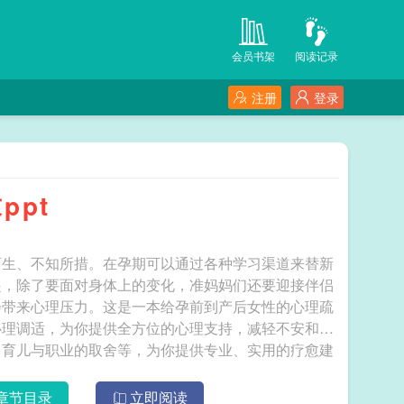
会员书架
阅读记录
注册
登录
ppt
陌生、不知所措。在孕期可以通过各种学习渠道来替新
起，除了要面对身体上的变化，准妈妈们还要迎接伴侣
会带来心理压力。这是一本给孕前到产后女性的心理疏
心理调适，为你提供全方位的心理支持，减轻不安和压
、育儿与职业的取舍等，为你提供专业、实用的疗愈建
的关卡，增进幸福感。 妈妈不简单：孕前到产后心理照顾课
章节目录
立即阅读