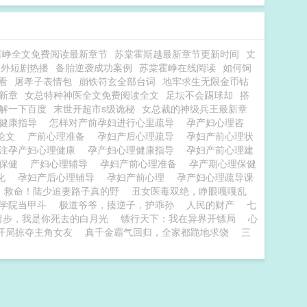
霍峥全文免费阅读最新章节
苏棠霍斯越最新章节更新时间
丈
例外短剧热播
备胎逆袭成功案例
苏棠霍峥在线阅读
如何饲
看
屠孝子表情包
崩铁符玄全部台词
地牢求生无限金币钻
新章
女总特种神医全文免费阅读全文
足坛不会踢球却
搭
解一下百度
末世开超市s级诡秘
女总裁的神级兵王最新章
与健康指导
怎样对产前孕妇进行心里疏导
孕产妇心理咨
求论文
产前心理准备
孕妇产后心理疏导
孕妇产前心理状
注孕产妇心理健康
孕产妇心理健康指导
孕妇产前心理建
理保健
产妇心理辅导
孕妇产前心理准备
孕产期心理保健
变化
孕妇产后心理辅导
孕妇产前心理
孕产妇心理疏导课
救命！陆少追妻路子真的野
丑女医毒双绝，睁眼嘎嘎乱
学院当甲斗
极道爷爷，揍逆子，护乖孙
人民的财产
七
留步，我是你死去的白月光
镖行天下：我在异界开镖局
心
开局掠夺主角女友
真千金霸气回归，全家都跪地求饶
三