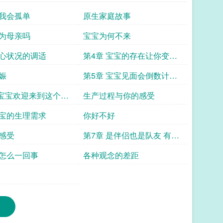
我会孤单
原生家庭故事
为母亲吗
宝宝为何不来
心状况的调适
第4章 宝宝的存在让你变得
立体 给第二孕期的你
娠
第5章 宝宝见面会倒数计时
给第三孕期和分娩前的你
 宝宝欢迎来到这个世
生产过程与你的感受
妈元年的你
宝的生理需求
你好不好
感受
第7章 是伴侣也是队友 有了
孩子的我们该怎么相处
怎么一回事
各种观念的差距