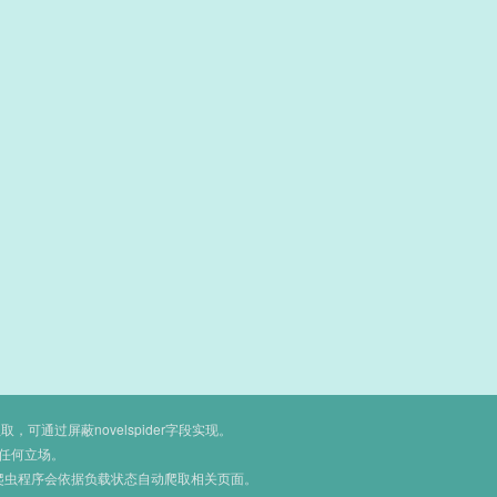
通过屏蔽novelspider字段实现。
任何立场。
爬虫程序会依据负载状态自动爬取相关页面。