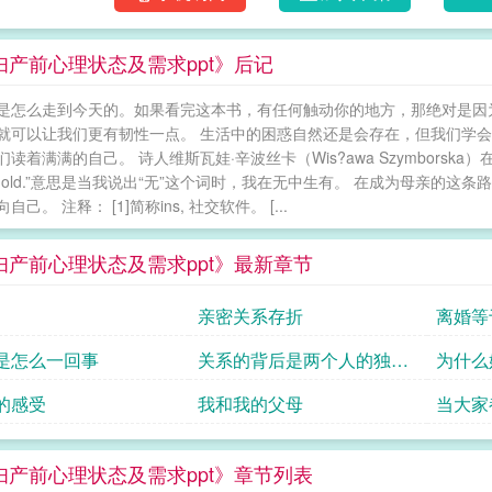
妇产前心理状态及需求ppt》后记
是怎么走到今天的。如果看完这本书，有任何触动你的地方，那绝对是因
就可以让我们更有韧性一点。 生活中的困惑自然还是会存在，但我们学
读着满满的自己。 诗人维斯瓦娃·辛波丝卡（Wis?awa Szymborska）在《三个
ng hold.”意思是当我说出“无”这个词时，我在无中生有。 在成为母亲
自己。 注释： [1]简称ins, 社交软件。 [...
妇产前心理状态及需求ppt》最新章节
亲密关系存折
离婚等
是怎么一回事
关系的背后是两个人的独特
为什么
性
的感受
我和我的父母
当大家
妇产前心理状态及需求ppt》章节列表