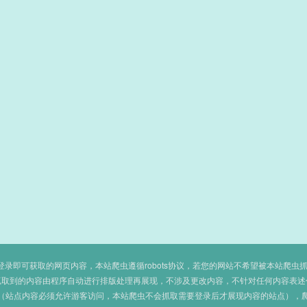
即可获取的网页内容，本站爬虫遵循robots协议，若您的网站不希望被本站爬虫抓取，可
抓取到的内容由程序自动进行排版处理再展现，不涉及更改内容，不针对任何内容表述
（站点内容必须允许游客访问，本站爬虫不会抓取需要登录后才展现内容的站点），