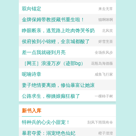
双向锚定
来去无常
金牌保姆带教授藏书重生啦！
猫啊咪啊
睁眼断亲，逃荒路上吃肉馋哭爷奶
北风笑
侯府捡到小锦鲤，全京城都酸了
烬雪烹茶
差一点我就碰到月亮
全场疾风步
［网王］浪漫万岁（迹部bg）
花瓶岛海德薇
呢喃诗章
咸鱼飞行家
妻子绝情要离婚，修仙暴富让她滚
公路求生，柳姨娘癫狂极了
点进来就发财
一棵柿子树
新书入库
特种兵的心尖小甜宠！
刮风下雨我有伞
暴君夺爱：溺宠绝色仙妃
橙子澄澄