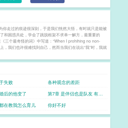
为你走过的痕迹很深刻，于是我们恍然大悟，有时就只是能被
会了和困惑共处，学会了跳脱框架不求单一解方，最重要的
最奇怪的词》中写道：“When I prohihing no non-
的这条路上，我们也许很难找到自己，然而当我们在说出“我”时，我就
于失败
各种观念的差距
婚后的他变了
第7章 是伴侣也是队友 有了
孩子的我们该怎么相处
都在教我怎么育儿
你好不好