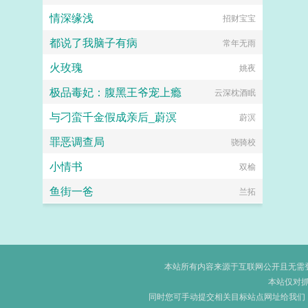
情深缘浅
招财宝宝
都说了我脑子有病
常年无雨
火玫瑰
姚夜
极品毒妃：腹黑王爷宠上瘾
云深枕酒眠
与刁蛮千金假成亲后_蔚溟
蔚溟
罪恶调查局
骁骑校
小情书
双榆
鱼街一爸
兰拓
本站所有内容来源于互联网公开且无需登录
本站仅对
同时您可手动提交相关目标站点网址给我们