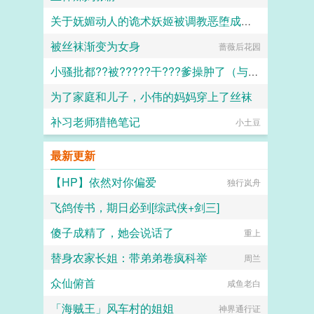
关于妩媚动人的诡术妖姬被调教恶堕成媚黑母猪乐芙兰的这档子事
被丝袜渐变为女身
蔷薇后花园
F心R
小骚批都??被?????干???爹操肿了（与狼共枕）
为了家庭和儿子，小伟的妈妈穿上了丝袜
百无禁忌
补习老师猎艳笔记
daokee
小土豆
最新更新
【HP】依然对你偏爱
独行岚舟
飞鸽传书，期日必到[综武侠+剑三]
傻子成精了，她会说话了
花与剑与简
重上
替身农家长姐：带弟弟卷疯科举
周兰
众仙俯首
咸鱼老白
「海贼王」风车村的姐姐
神界通行证