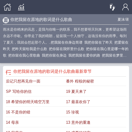
你把我留在原地的歌词是什么歌曲
夏沫
/著
雨水是你稍来的讯息，是我与你唯一的联系，我不想要明天到来，更希望这场雨
永远不停歇。你带走了我的晴朗，徒留我一个人独守，这场没有你的雨季。每到
了夏天，我就会想起那个人。..
把我留在你身边简谱
我把你留在了昨天
把爱留在
昨天
把昨天留给我是什么歌
把你留在我怀里什么歌
把你留在我心里是哪一年的
歌
把你留在我心里歌曲
我把你留在身边
我把我留在爱你的路
把我留在梦里简
谱
把你留在这里 歌词
把我留在这里是什么歌
我把你留在昨天是什么意思
我把
你留在昨天的英文
我把你留下来什么歌
我把你留在昨天是什么歌
把我留在你心
你把我留在原地的歌词是什么歌曲
最新章节
里
把昨天都留给你现在你在我眼前
把回忆留在昨天
把遗憾留在昨天
歌词把你
后记只想再见你一面
番外 程桉的秘密
留在我身边
我把你留在心里这首歌的名字
我把你留在我心里
dj把你留在我心
里
有人留在了昨天
只是有人留在昨天
我把你留在昨天今天是什么歌
我把你留
SP 写给你的信
19 夏天来了
在生命里是什么歌
我把你留在身边是什么歌
我想把你留在昨天
把你留在这
里
歌曲把你留在我心里
把昨天留给我
你把我留在了梦里
我把你留在爱你的
18 希望你的明天晴空万里
17 最喜欢你了
路
我把你留在昨天歌词
把烦恼留在昨天
我把你留在昨天英文
把我留在你的身
16 不是你的错
15 珍视
边是什么歌
我把你留在我身边
我把你留在这里
把你留在我心里
14 母亲
13 意外的重逢