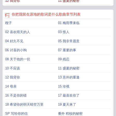
12 我背你
11 盛夏的秘密
你把我留在原地的歌词是什么歌曲
章节列表
楔子
01 梅雨季来临
02 喜欢雨天的人
03 怪人
04 好久不见
05 我非常愿意
06 讨喜的小狗
07 重要的事
08 关于他的一切
09 残忍
10 不应该
11 盛夏的秘密
12 我背你
13 意外的重逢
14 母亲
15 珍视
16 不是你的错
17 最喜欢你了
18 希望你的明天晴空万里
19 夏天来了
SP 写给你的信
番外 程桉的秘密