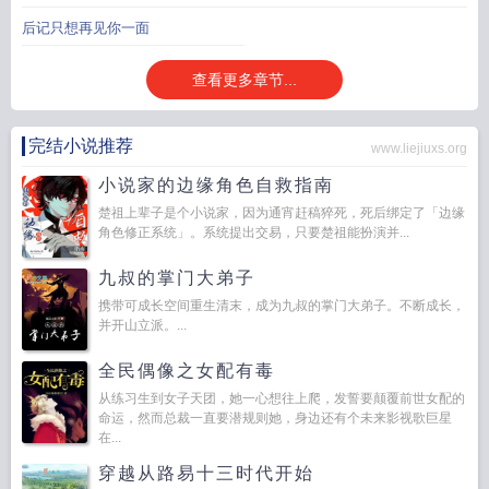
后记只想再见你一面
查看更多章节...
完结小说推荐
www.liejiuxs.org
小说家的边缘角色自救指南
楚祖上辈子是个小说家，因为通宵赶稿猝死，死后绑定了「边缘
角色修正系统」。系统提出交易，只要楚祖能扮演并...
九叔的掌门大弟子
携带可成长空间重生清末，成为九叔的掌门大弟子。不断成长，
并开山立派。...
全民偶像之女配有毒
从练习生到女子天团，她一心想往上爬，发誓要颠覆前世女配的
命运，然而总裁一直要潜规则她，身边还有个未来影视歌巨星
在...
穿越从路易十三时代开始