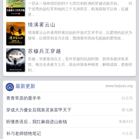
一切从一场有组织的到十七世纪初欧洲的穿越试炼开始。 对
于优秀的赵红军和他的三个兄弟而言，航海探险可以有，征服
世...
情满雾云山
情满雾云山作者用舒展自如的开放式艺术手法，以爱情的起伏为
脉络，以艰苦创业为主线，围绕着华高灿毛妮妮的爱情故...
苏穆兵王穿越
苏穆，华夏最强兵王，意外穿越到抗战时期，获得杀敌掉装系
统。每次击杀敌方士兵，就会掉落各种物资，解锁成就，更能得
到...
最新更新
www.liejiuxs.org
青青草原的粟羊羊
白云屯
穿成大力傻女后我靠灵泉富甲天下
陈七柚
听懂兽语后，我扛麻袋进山捡钱
朱家416
补习老师猎艳笔记
小土豆