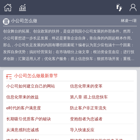
小公司怎么做
林凌一
/著
创业舞台的拓展、创业政策的扶持，是促进我国小公司发展的外部条件。然而，
小公司要想进一步长足发展，终还是要靠企业自身，靠自身的内因起根本作用。
那么，小公司长足发展的内因有哪些因素呢？编者认为至少应包涵十一个因素：
发挥自身优势；搞好经营策划；在市场细分上做文章；根治资金贫血症；进行技
术创新；汇聚适用人才；优化客户服务；搭上信息快车；狠抓市场开发；重视广
告促销；避开经营陷阱。基于以上认识，编者从这十一个角度出发，对小公司的
经营技巧做了深入的分析与探讨。
小公司应该怎么管理
小型公司如何发展
小公
小公司怎么做
最新章节
司如何管理
小公司要怎么管理
如何经营一个小公司
如何经营好一家小公司
小
小公司如何建立自己的网站
信息化带来的变革
公司经营之道
如何经营一家小型公司
小公司如何运作
小公司经营技巧分析
小
公司怎么做
小公司怎么经营好
小公司怎么经营
小公司经营怎么样
小公司如何
信息化带来的效益
第八章 搭上信息快车
快速发展
小公司怎么运营
小公司经营模式有哪些
小公司如何长大创立品牌的艺
术 起点中文网
小公司如何盈利
小公司的经营模式
如何经营一家小公司
小公司
e时代的客户满意度
防止客户非正常流失
经营技巧分享
如何进行小公司创业
小公司运作
小公司应该怎么发展
小公司如
长期吸引优质客户的秘诀
变抱怨者为忠诚者
何营销
小公司如何慢慢做大
小公司如何
小公司怎么赚钱
小公司管理技巧
小公
司如何长大
小公司如何运营管理
小公司做大做强的经营模式
小公司运作模
从满意感到忠诚感
导入快速反应
式
小公司经营技巧有哪些
如何经营好小公司
小公司该怎么管理