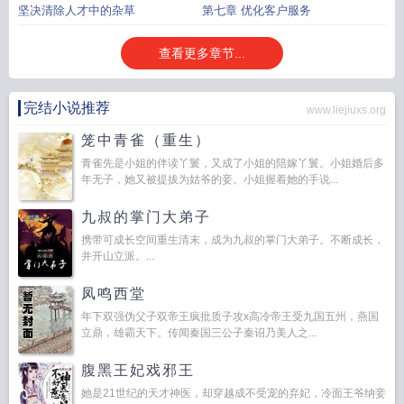
坚决清除人才中的杂草
第七章 优化客户服务
查看更多章节...
完结小说推荐
www.liejiuxs.org
笼中青雀（重生）
青雀先是小姐的伴读丫鬟，又成了小姐的陪嫁丫鬟。小姐婚后多
年无子，她又被提拔为姑爷的妾。小姐握着她的手说...
九叔的掌门大弟子
携带可成长空间重生清末，成为九叔的掌门大弟子。不断成长，
并开山立派。...
凤鸣西堂
年下双强伪父子双帝王疯批质子攻x高冷帝王受九国五州，燕国
立鼎，雄霸天下。传闻秦国三公子秦诏乃美人之...
腹黑王妃戏邪王
她是21世纪的天才神医，却穿越成不受宠的弃妃，冷面王爷纳妾