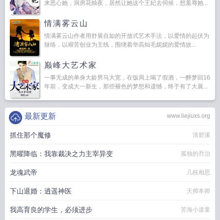
来恶心她，洞房花烛夜，居然让她这个王妃去伺候，想羞辱她...
情满雾云山
情满雾云山作者用舒展自如的开放式艺术手法，以爱情的起伏为
脉络，以艰苦创业为主线，围绕着华高灿毛妮妮的爱情故...
巅峰大艺术家
一事无成的单身大龄男马大宽，在饭局上喝了假酒，一醉梦回16
年前，变成大一新生，那些褪色的梦想和遗憾，终于有了大展...
最新更新
www.liejiuxs.org
抓住那个魔修
清碧溪
黑曜降临：我靠裁决之力主宰异变
孤独的乔治
龙魂武帝
几枝相思
下山退婚：逍遥神医
天师本师
我高育良的学生，必须进步
苦海小道童