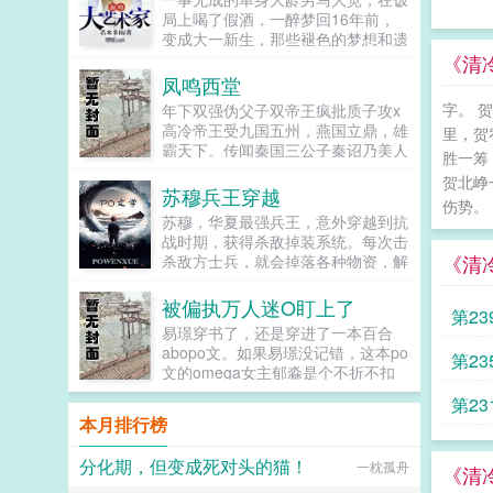
局上喝了假酒，一醉梦回16年前，
变成大一新生，那些褪色的梦想和遗
憾，终于有了大展拳脚的机会。当画
《清
家，做导演，收藏古玩字画，...
凤鸣西堂
字。 
年下双强伪父子双帝王疯批质子攻x
高冷帝王受九国五州，燕国立鼎，雄
里，贺
霸天下。传闻秦国三公子秦诏乃美人
胜一筹
之子，最不得宠。秦国式微，为表忠
贺北峥
心，便将他送去燕国作质子。几渡春
苏穆兵王穿越
伤势。
秋，万里霜寒。秦诏乖顺，颇得燕王
苏穆，华夏最强兵王，意外穿越到抗
宠溺，于及冠年放他归去。哪知三个
战时期，获得杀敌掉装系统。每次击
月后，他竟扫平障碍，弑父即位。自
《清
杀敌方士兵，就会掉落各种物资，解
此后狼子野心，昭然若揭三载风云变
锁成就，更能得到系统丰厚的奖励。
幻，他荡平七国，强灭五州，将河山
系统提示恭喜宿主击杀敌方士...
被偏执万人迷O盯上了
归化为一，却将精兵对准燕国。强破
第23
宫门之日，未杀一名俘虏，未夺半只
易璟穿书了，还是穿进了一本百合
鸡犬。燕王端坐，临视睥睨，不怒而
abopo文。如果易璟没记错，这本po
第23
自威。二人对上视线，促狭中带着几
文的omega女主郁淼是个不折不扣
分挑衅，金阶玉殿便生了寒。那凤目
的万人迷。所有见过郁淼的alpha都
第23
微眯，仍循着旧日称呼，质问声凛
无法克制对郁淼强取豪夺的冲动，即
本月排行榜
冽，吾儿，如今可要杀了寡人？秦诏
使郁淼自己性格冷淡对那种事完全没
俯身，骤然折膝跪了下去往日隐忍换
有兴趣，剧情也总会拐到那个方向，
分化期，但变成死对头的猫！
作桀骜，锋锐眉眼经年淬炼，越发显
一枕孤舟
而且每隔两三章会就换一批alpha，
《清
得狠厉，但唇角柔情却化作了一抹
刺激得不行。穿到一切开始之前，易