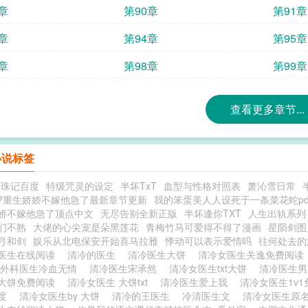
章
第90章
第91章
章
第94章
第95章
章
第98章
第99章
查看更多章节...
小说标签
辟珠记百度
特级咒灵的设定
半坏TxT
血型与性格对照表
萧沁雪日常
?重生娇娇不嫁他急了最新章节更新
我的笨蛋美人人设死于一条菜花蛇pd
娇不嫁他急了顶点中文
无尽告别全新正版
半坏逢你TXT
人生出轨系列
们不熟
大佬的心尖宠是朵黑莲花
青梅竹马可爱得不得了漫画
星陨剑图
弓和剑
娱乐从北电保安开始喜马拉雅
悸动可以表示爱情吗
往何处去的
医生在线阅读
清冷的医生
清冷医生大饼
清冷女医生关逸免费阅
外科医生冷血无情
清冷医生宋承然
清冷女医生txt大饼
清冷医生
大饼免费阅读
清冷女医生 大饼txt
清冷医生爱上我
清冷女医生1v
百度
清冷女医生by 大饼
清冷的王医生
冷清医生文
清冷女医生原