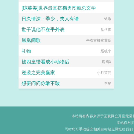
[综英美]世界最直搭档勇闯霸总文学
日久情深：季少，夫人有请
托尔金之犬
铭希
世子说他不在乎外表
盘丝佛
凰凰阙歌
牛衣古柳卖黄瓜
礼物
聂桃李
被四皇错看成小动物后
鹿蜀X
逆袭之完美赢家
小月芸芸
想要问问你敢不敢
李尾
本站所有内容来源于互联网公开且无需登录
本站仅对
同时您可手动提交相关目标站点网址给我们