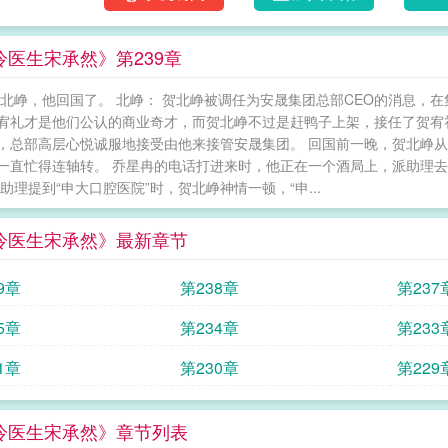
冷医生宋承然》第239章
贺北峥，他回国了。 北峥： 贺北峥被调任为安晟集团总部CEO的消息，
宥礼才是他们公认的商业奇才，而贺北峥不过是赶鸭子上架，接任了贺宥
，总部高层心悦诚服地接受由他来接管安晟集团。 回国前一晚，贺北峥从
一直忙得连轴转。 乔星冉的电话打进来时，他正在一个酒局上，派助理去
 助理提到“申大口腔医院”时，贺北峥神情一顿，“申...
冷医生宋承然》最新章节
9章
第238章
第237
5章
第234章
第233
1章
第230章
第229
冷医生宋承然》章节列表