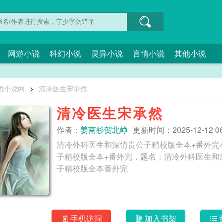
网游小说
科幻小说
灵异小说
言情小说
其他小说
酒小说网
>
清冷医生宋承然
清冷医生宋承然
作者：
姜南杉贺北峥
更新时间：2025-12-12 06
清冷外科医生和深情贵公子精校版全本+番外完
子精校版全本+番外完，题名：清冷外科医生和深情贵公子作者
子精校版全本番外完
手机访问
加入书架