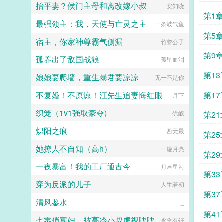
抬平妻？侯门主母和离改嫁小叔
笑，未免舍不得。哦？宫城十里，凤
安知晓
璟见到了还没有经历过任何情节的郁
冠霞帔，金银珠玉贯满箱，另有玺印
第1
淼。青灰亚麻色的分层长卷发，神态
最强领主：我，天使与亡灵之主
一枚，权作信礼。儿臣秦诏笑的璀
一条鼓气鱼
有些病弱，眼波迷蒙猫一样慵懒仿佛
璨，忽又改了口，朕，是来迎娶您回
含着水似的，远远一眼望过来就能令
第5
宿主，你家神尊霸气侧漏
家的。前期日常卖惨求宠博取父王怜
竹黎公子
人神魂颠倒。看着郁淼靠在窗边，衬
爱的质子攻x每天外冷内热宠溺带娃
衫领口微张表情淡漠地用淡色的唇瓣
第9
孤养出了敌国战狼
的后爹受后期装乖假寐豺狼帝王攻x
孤星血泪
吞吐烟雾，易璟缓缓向写出郁淼的作
高冷美强囚凤帝王受食用注意■时代
者献上膝盖。难怪文中那些alpha要
第13
娘娘要爬墙，重生暴君要凉凉
架春秋平行时期，称呼及势力地图有
无一不是你
发疯，她看了也忍不住想喊姐姐请让
私设。双方无任何亲缘关系，质子到
我贴一下啊！郁淼有一个秘密。她知
不复婚！不原谅！江先生追妻悔红眼
第17
他国后，称国君为父王。■端水互宠
月下
道未来会发生的所有事。那期间每一
相爱相杀年龄差7岁年下强强身心
个alpha的样子她都记得。易璟到来
织笼（1v1强取豪夺)
1v1欢迎收藏作者鞠躬jpg其他预收
硫酸
第21
之前，郁淼每天都在数着日子等着复
（作者广告位3啵啵）■古耽戎马踏
仇，因此她清楚的知道易璟不是这个
炽阳之痕
秋棠心狠手辣权臣攻x老谋深算谋士
西无最
世界的人。但是易璟太可爱了。她是
第25
受权臣技能之伺候娇生惯养的公子哥
她世界里唯一的正常人，不会忽然发
她撩人不自知（高h）
儿。■古耽照我满怀冰雪忠犬糙汉暗
一罐月亮
疯对她强取豪夺，也不会利用信息素
第29
卫攻x狠戾变态王爷受被王爷一个巴
在各种地方侮辱一样地占有，还会默
一夜暴富！我的工厂通古今
掌扇爽了。■古耽误我秦楼约高冷闷
月落星河
不作声地带她绕开所有的剧情点。因
第33
骚大将军x骄扬富贵小少爷被老婆倒
为易璟，上辈子那些恶心的alpha没
穿为反派的儿子
追又放弃，将军等会，小祖宗哎！■
人生若初
有一个能来到她的面前。郁淼爱易
东幻众神审判日疯批大佬x高冷之花
第37
璟。只是易璟总是不开窍，每次亲近
清风鉴水
为神清路的蓝星5s指挥长军官权昼，
_
她到最后都会弹开，即使她说她愿
遇到一个顶级疯批罪犯。想杀我？试
意。于是在情热期那天，郁淼提前丢
第41
七零俏寡妇，被高冷小叔虎视眈眈
试接吻吗？■现耽第13个治疗师狂躁
念念有钰