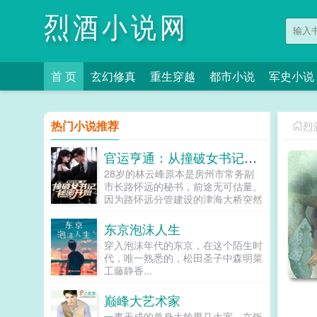
烈酒小说网
首 页
玄幻修真
重生穿越
都市小说
军史小说
热门小说推荐
烈
官运亨通：从撞破女书记秘密开始
28岁的林云峰原本是房州市常务副
市长路怀远的秘书，前途无可估量。
因为路怀远分管建设的津海大桥突然
倒塌，路怀远自杀身亡，林云峰从令
人羡慕的政坛新星被打入冷宫。娇妻
东京泡沫人生
也离开了他，他心灰意冷借酒愁，却
穿入泡沫年代的东京，在这个陌生时
意外发现女市委书记唐玉娆的秘密，
代，唯一熟悉的，松田圣子中森明菜
从此官运之门大开...
工藤静香...
巅峰大艺术家
一事无成的单身大龄男马大宽，在饭