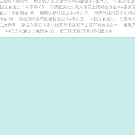
生在线阅读大饼
你是我的语文课代表精校版全本+番外完
中国文化通
国文化通史：两宋卷 05
假禁欲疯批总裁大佬爱上我精校版全本+番外
通史：清前期卷 08
缠明珠精校版全本+番外完
天降外挂饲养手册精
卷 04
我在演综谈恋爱精校版全本+番外完
中国文化通史：先秦卷 0
二次元啊
穿成六零资本家小姐开局搬空家产去随军精校版全本
反派
0
中国文化通史：晚清卷 09
帝王聊天群[天幕]精校版全本