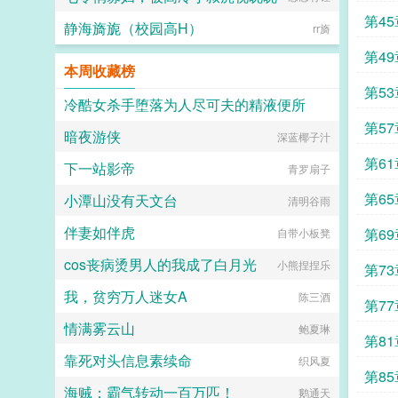
掉了抑制剂，处理掉了一直在烦她的
失眠的霸总，被手段高超的pua心理
alpha，脆弱的靠进了易璟怀里璟
第45
静海旖旎（校园高H）
治疗师狠狠拿捏。老婆把我的精神病
rr旖
璟，我难受。帮帮我1始终1v12超听
治成了恋爱脑...
话小狗攻amp主人级别涩涩的诱受3
第49
女a无挂件2023725文案已截图备
本周收藏榜
份。...
第53
冷酷女杀手堕落为人尽可夫的精液便所
第57
暗夜游侠
深蓝椰子汁
嘿嘿嘿
第61
下一站影帝
青罗扇子
第65
小潭山没有天文台
清明谷雨
伴妻如伴虎
第69
自带小板凳
cos丧病烫男人的我成了白月光
小熊捏捏乐
第73
我，贫穷万人迷女A
陈三酒
第77
情满雾云山
鲍夏琳
第81
靠死对头信息素续命
织风夏
第85
海贼：霸气转动一百万匹！
鹅通天