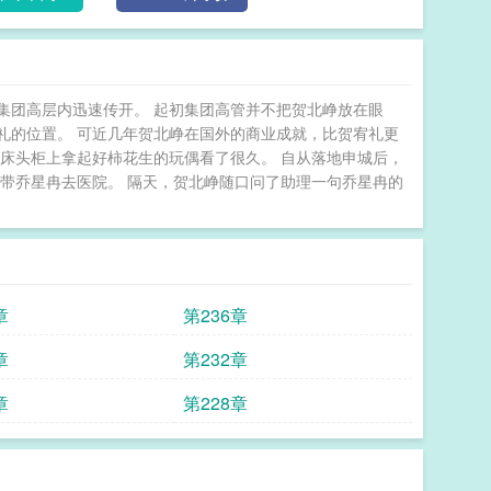
在集团高层内迅速传开。 起初集团高管并不把贺北峥放在眼
礼的位置。 可近几年贺北峥在国外的商业成就，比贺宥礼更
床头柜上拿起好柿花生的玩偶看了很久。 自从落地申城后，
带乔星冉去医院。 隔天，贺北峥随口问了助理一句乔星冉的
章
第236章
章
第232章
章
第228章