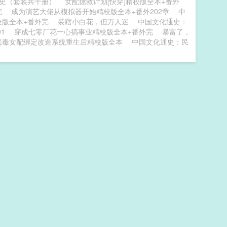
史（套装共十册）
女配拯救计划[快穿]精校版全本+番外
完
成为演艺大佬从模拟器开始精校版全本+番外202章
中
校版全本+番外完
装瞎小白花，但万人迷
中国文化通史：
1
穿成七零厂花一心搞事业精校版全本+番外完
暴富了，
恶毒女配绑定改造系统重生后精校版全本
中国文化通史：民