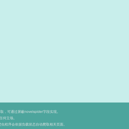
通过屏蔽novelspider字段实现。
任何立场。
爬虫程序会依据负载状态自动爬取相关页面。