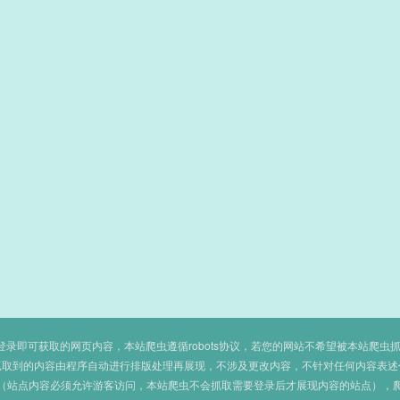
即可获取的网页内容，本站爬虫遵循robots协议，若您的网站不希望被本站爬虫抓取，可
抓取到的内容由程序自动进行排版处理再展现，不涉及更改内容，不针对任何内容表述
（站点内容必须允许游客访问，本站爬虫不会抓取需要登录后才展现内容的站点），