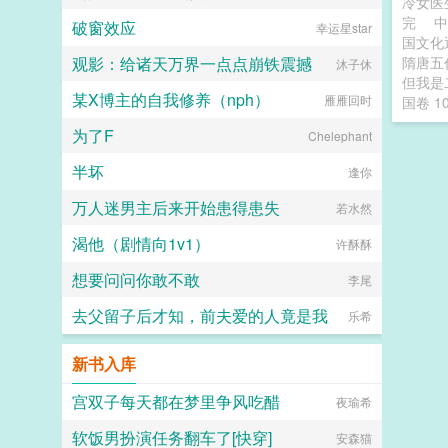
冷女医
完
中
破窗效应
幸运星star
国文化
观影：给诸天万界一点点崩铁震撼
隋唐五代
沐子休
但我是
某X博主的自我修养（nph）
雁雁回时
国卷 1
为了F
Chelephant
半坏
逢你
万人迷男主后来开始患得患失
若水然
渴他（剧情向1v1）
许酥酥
想要问问你敢不敢
李尾
去父留子后才知，前夫爱的人竟是我
乐希
新书入库
宫双子每天都在梦里争风吃醋
夜瑜希
软饭男扮演任务翻车了[快穿]
安森猫