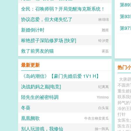
第89
全民：召唤师弱？开局觉醒海克斯系统！
第93
协议恋爱，但大佬失忆了
一脸糊涂
林绵绵
第97
新婚倒计时
翘摇
秾艳捞子深陷修罗场 [快穿]
铃汐楚
救了前男友的猫
雾荔
最新更新
热门
《岛屿潮信》【豪门先婚后爱 1V1 H】
大唐
不圆房
决战奶妈之巅[电竞]
AAA稻香村山楂锅盔
纪离离
重生娇
陸先生的祕密特調
联系我
Yimimo
帅气的
冬葵
白头翁
冷的王
打针
凰凰阙歌
牛衣古柳卖黄瓜
女医生
医生
别人玩游戏，我修仙
抽一阵风