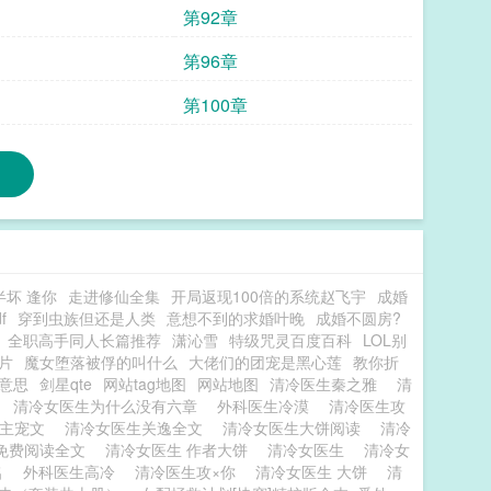
第92章
第96章
第100章
半坏 逢你
走进修仙全集
开局返现100倍的系统赵飞宇
成婚
f
穿到虫族但还是人类
意想不到的求婚叶晚
成婚不圆房?
全职高手同人长篇推荐
潇沁雪
特级咒灵百度百科
LOL别
片
魔女堕落被俘的叫什么
大佬们的团宠是黑心莲
教你折
意思
剑星qte
网站tag地图
网站地图
清冷医生秦之雅
清
读
清冷女医生为什么没有六章
外科医生冷漠
清冷医生攻
男主宠文
清冷女医生关逸全文
清冷女医生大饼阅读
清冷
1免费阅读全文
清冷女医生 作者大饼
清冷女医生
清冷女
名
外科医生高冷
清冷医生攻×你
清冷女医生 大饼
清