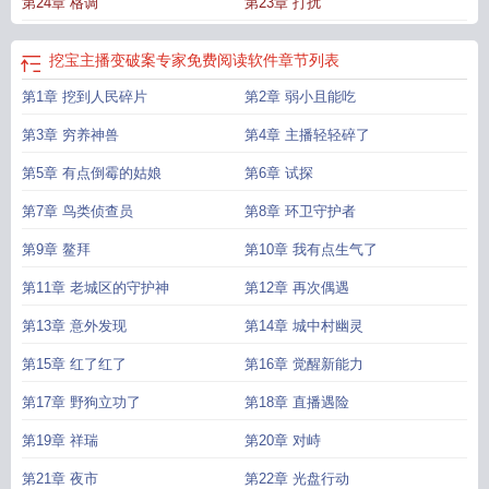
第24章 格调
第23章 打扰
阁最新
挖宝主播变破案专家精校版
挖宝主播变破案专家免费阅读无弹窗
挖宝主
播变破案专家奇书网
挖宝主播变破案专家在线阅读
挖宝主播变破案专家笔趣阁
5200
挖宝主播变破案专家。未完结[笑哭
挖宝主播变破案专家无删减全文免费阅
挖宝主播变破案专家免费阅读软件
章节列表
读
挖宝主播变破案专家全本完结免费
挖宝主播变破案专家无弹窗阅读
挖宝主播
第1章 挖到人民碎片
第2章 弱小且能吃
变破案专家全文在线
听懂毛茸茸挖宝主播变破案专家免费
挖宝主播变破案专家
只喝冰可乐7
挖宝主播变破案专家笔趣阁txt
毛茸茸图鉴收集app
挖宝主播变破
第3章 穷养神兽
第4章 主播轻轻碎了
案专家无错版
挖宝主播变破案专家最新章节笔趣阁
帮我找一下毛茸茸的
挖宝主
播变破案专家无弹窗手机版
第5章 有点倒霉的姑娘
毛茸茸的星球的个人空间
第6章 试探
挖宝主播变破案专家
TXT
挖宝主播变破案专家顶点中文
挖宝主播变破案专家笔趣阁在线
挖宝主播变
第7章 鸟类侦查员
第8章 环卫守护者
破案专家第三中文网
挖宝主播变破案专家TXT免费
听懂毛茸茸挖宝主播变破案
专家免费阅读
挖宝主播变破案专家笔趣阁手机版
听懂毛茸茸挖宝主播变破案专
第9章 鳌拜
第10章 我有点生气了
家只喝冰可乐7
毛茸茸的╳╳╳视频
挖宝主播变破案专家免费全文阅读5200
挖
第11章 老城区的守护神
第12章 再次偶遇
宝主播变破案专家笔趣阁最新章节
挖宝主播变破案专家在线阅读免费
挖宝主播
变破案专家笔趣阁无错版
毛茸茸旳星球
挖宝主播变破案专家123读书网
挖宝主
第13章 意外发现
第14章 城中村幽灵
播变破案专家txt全文免费阅读
挖宝主播变破案专家全文免费阅读软件
挖宝主播
第15章 红了红了
第16章 觉醒新能力
变破案专家笔趣阁无弹窗
挖宝主播变破案专家晋江
挖宝主播变破案专家
挖宝主
播变破案专家原著
挖宝主播变破案专家无弹窗笔趣阁
挖宝主播变破案专家全文
第17章 野狗立功了
第18章 直播遇险
免费
挖宝主播变破案专家笔趣阁免费阅读无弹窗
挖宝主播变破案专家免费
挖宝
主播变破案专家全文
挖宝主播变破案专家完结免费
挖宝主播变破案专家最新章
第19章 祥瑞
第20章 对峙
节免费
挖宝主播变破案专家全文免费阅读
第21章 夜市
第22章 光盘行动