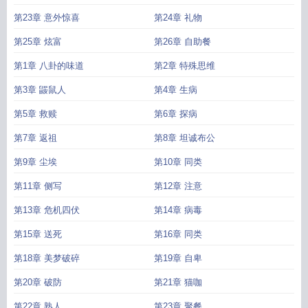
第23章 意外惊喜
第24章 礼物
第25章 炫富
第26章 自助餐
第1章 八卦的味道
第2章 特殊思维
第3章 鼹鼠人
第4章 生病
第5章 救赎
第6章 探病
第7章 返祖
第8章 坦诚布公
第9章 尘埃
第10章 同类
第11章 侧写
第12章 注意
第13章 危机四伏
第14章 病毒
第15章 送死
第16章 同类
第18章 美梦破碎
第19章 自卑
第20章 破防
第21章 猫咖
第22章 熟人
第23章 聚餐