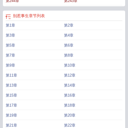
第244章
第243章
别惹事生
章节列表
第1章
第2章
第3章
第4章
第5章
第6章
第7章
第8章
第9章
第10章
第11章
第12章
第13章
第14章
第15章
第16章
第17章
第18章
第19章
第20章
第21章
第22章