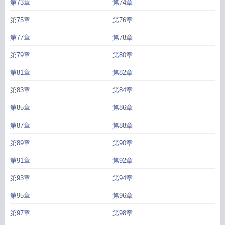
第73章
第74章
第75章
第76章
第77章
第78章
第79章
第80章
第81章
第82章
第83章
第84章
第85章
第86章
第87章
第88章
第89章
第90章
第91章
第92章
第93章
第94章
第95章
第96章
第97章
第98章