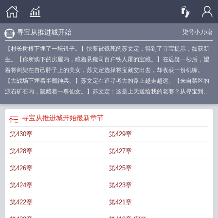
寻宝从推进城开始
柒号小刀
/著
【村长树根下埋了一坛银子。】快要被饿死的苏文定，得到了寻宝提示，如获新
生。【你所购下的房屋内，藏着悬镜司百户铁人屠的宝藏。】在迟疑一秒后，望
着将剑架在自己脖子上的美女，苏文定选择将宝藏交出去，却收获一份机缘。
【古战场下埋着半截神兵。】苏文定在追寻考古的路上越走越远。【来自禁区的
源石矿石内，隐藏着一尊仙女。】苏文定：这是上天送给我的老婆？
从寻宝到捡
漏
从寻宝提示开始成神免费
开始寻宝吧任务
从寻宝提示开始成声 柒号小刀
寻
宝从英伦开始
从寻宝提示开始成神笔趣阁在线
开局寻宝
寻宝从捡漏开始
从寻
寻宝从推进城开始
最新章节
宝提示开始成神笔趣
从寻宝提示开始成神柒号小刀
从寻宝提示开始成神无防
第430章
第429章
盗
从寻宝提示开始成神免费阅读
从寻宝提示开始成神百度百科
从寻宝提示开始
成神 柒号小刀
从寻宝提示开始成神在线
寻宝之从捡漏开始林凡
从寻宝提示开
第428章
第427章
始成神TXT
寻宝从捡漏开始我是猴三
从寻宝提示开始成神笔趣阁在线 最新章节
无弹窗
寻宝之从捡漏开始
开始寻宝吧探索
从寻宝提示开始成神破解版
寻宝从
第426章
第425章
美国开始起点
从今天开始寻宝
寻宝从推进城开始
寻宝的历程
寻宝从英伦开始
第424章
第423章
起点中文网
寻宝从英伦开始 起点
开局获得寻宝系统
从寻宝提示开始成神百
度
从寻宝提示开始成神 笔趣阁
开启寻宝之旅
开始寻宝把
主角寻宝类
从寻宝
第422章
第421章
提示开始成神大结局
寻宝从英伦
从寻宝提示开始成神书趣阁
寻宝从美国开始免