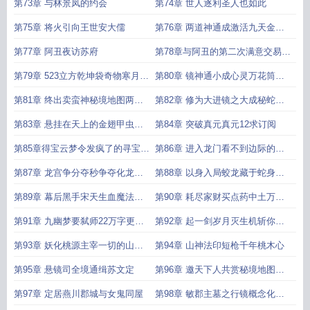
阴两朵花
第73章 与林景凤的约会
第74章 世人逐利圣人也如此
第75章 将火引向王世安大儒
第76章 两道神通成激活九天金翅
甲虫
第77章 阿丑夜访苏府
第78章与阿丑的第二次满意交易乾
坤袋到手
第79章 523立方乾坤袋奇物寒月陨
第80章 镜神通小成心灵万花筒走
石
廊求首订
第81章 终出卖蛮神秘境地图两更
第82章 修为大进镜之大成秘蛇会
万字求首订
刺客团求订阅
第83章 悬挂在天上的金翅甲虫卫
第84章 突破真元真元12求订阅
星第四更两万字更月票
第85章得宝云梦令发疯了的寻宝提
第86章 进入龙门看不到边际的龙
示22求订阅
宫秘境求订阅12
第87章 龙宫争分夺秒争夺化龙池
第88章 以身入局蛟龙藏于蛇身求
22持续万字更新求订阅
订阅12
第89章 幕后黑手宋天生血魔法相
第90章 耗尽家财买点药中土万丹
横行22
宗
第91章 九幽梦要弑师22万字更求
第92章 起一剑岁月灭生机斩你忘
月票求订阅
情道12
第93章 妖化桃源主宰一切的山神
第94章 山神法印短枪千年桃木心
庙22
第95章 悬镜司全境通缉苏文定
第96章 邀天下人共赏秘境地图与
万山剑池二合一万字更
第97章 定居燕川郡城与女鬼同屋
第98章 敏郡主墓之行镜概念化重