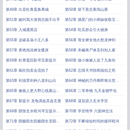
第49章 出卖杜青鸾换离城
第50章 留下悬念夜闯山寨
第51章 她叫我大侠我岂能不出手
第52章 摘星门的小师妹收取宝物
的乾坤袋
第53章 入城遇黑店
第54章 吃瓜群众引火烧身
第55章 这破县庙小王八多
第56章 母女婢女地火怒龙神剑
第57章 香艳泡浴婢女暖床
第58章 杀贼将尸体丢到别人家
第59章 杜青鸾踪影寻宝新提示
第60章 做小偷被人追了九条街
第61章 疯狂拍卖会流拍了
第62章 忘情天书惊闻福伯之死
第63章 剑池育剑种八道剑山出
第64章 神秘的万丹阁即将出世天
人洞府
第65章 修炼上更大野心线索山神
第66章 二等奇物 九天金翅甲虫
庙神像
第67章 新提示 龙龟滴血其血玄黄
第68章 谋划进入玄水学宫
第69章 阴煞玄水暗河寻宝提示再
第70章 学宫绝学 六面神念法
现
第71章 阴极阳生阳极阴生至阳至
第72章 不断缩短时间的循环暗河