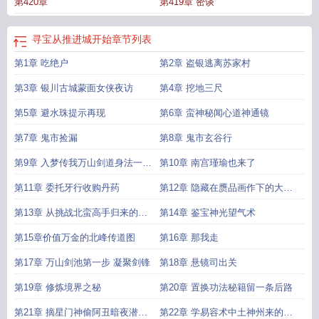
第420章
第419章 密谈
费阅读
从寻宝提示开始成神免费阅读*
从寻宝提示开始成神无防盗版
开始寻宝
吧攻略
开始寻宝吧 攻略
主角寻宝的
寻宝从推进城开始
章节列表
第1章 吃绝户
第2章 盗银逃离苏家村
第3章 银川古城蒙面女侠夜访
第4章 挖地三尺
第5章 避水珠提示再现
第6章 蛮神秘闻心道神通镜
第7章 鬼市捡漏
第8章 鬼市玄谷行
第9章 入梦传我万山剑道身法一线
第10章 南宫瑾瑜也来了
影
第11章 委托牙行收购丹药
第12章 隐藏在赝品画作下的大儒
真迹
第13章 从挑战北蛮高手归来的刀
第14章 鉴宝神光望气术
客
第15章价值万金的北峰传道图
第16章 那我走
第17章 万山剑池第一步 凝聚剑锋
第18章 悬镜司出关
第19章 修炼境界之秘
第20章 置换功法秘籍留一条后路
第21章 摘星门神偷阿丑暗夜潜入
第22章 学易容术中土神州来的黑