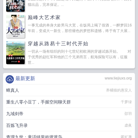
猫出品，完本保证。...
巅峰大艺术家
一事无成的单身大龄男马大宽，在饭局上喝了假酒，一醉梦回16
年前，变成大一新生，那些褪色的梦想和遗憾，终于有了大展...
穿越从路易十三时代开始
一切从一场有组织的到十七世纪初欧洲的穿越试炼开始。 对
于优秀的赵红军和他的三个兄弟而言，航海探险可以有，征服
世...
最新更新
www.liejiuxs.org
蟑真人
养橘猫的惠安人
重生八零小豆丁，手握空间聊天群
千萝绿
九域剑帝
邵羽
百炼飞升录
虚眞
查理九世：童话镇里的渡渡鸟
匿犷蔑