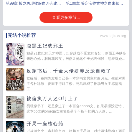
新定义镜神通二合一
第99章 蛟龙再现收服血刀会建根
第100章 鉴定宝物古神之血未知接
基二合一
宝盘
查看更多章节...
完结小说推荐
www.liejiuxs.org
腹黑王妃戏邪王
她是21世纪的天才神医，却穿越成不受宠的弃妃，冷面王爷纳妾
来恶心她，洞房花烛夜，居然让她这个王妃去伺候，想羞辱她...
反穿书后，千金大佬娇养反派自救了
觉醒后，秦陶陶发现自己是一本穿书文男主的白月光。生前对男
主各种跪舔，爱而不得跳了楼。死后就成了推动男女主感情戏
工...
被偏执万人迷O盯上了
易璟穿书了，还是穿进了一本百合abopo文。如果易璟没记错，
这本po文的omega女主郁淼是个不折不扣的万人迷。...
开局一座核心舱
以战锤之火，审判庭之魂，跨越万千星河，对抗混沌邪神！西贝