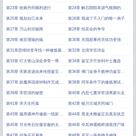
换书籍
龙木雕
第23章 收购丹药顺利进行
第24章 解石阴阳本源气根脚的提
升
第25章 规划自己未来
第26章 我成了不入门的唯一弟子
第27章 万山剑宗秘闻
第28章 拍卖会的争夺
第29章 南宫瑾瑜的疯
第30章 关我屁事闭关练功变强
第31章思维转变寻找一种修炼最效
第32章 北境学宫诗会
率的标准方式
第33章 叮大青山深处孕育一尊圣
第34章 鉴宝天竺舍利中土魔器
灵
第35章 宋家发迹由来传授鉴宝神
第36章 佛门金身不败神功鉴宝神
光
光真正的秘密
第37章 妖魔再现座钟制作完成内
第38章 同等条件下的修炼测试效
息六重
果
第39章 宋世清的秘密
第40章 内息七重宋世清离家出走
第41章 宋天生托孤
第42章 银川古城关闭城门
第43章 服用通神丹修炼一线影有
第44章 黑龙木雕鉴定后真实状态
成
第45章 月光奇石狂傲至极的太史
第46章 夺其神通精粹湖底埋尸体
漓
第47章 战争不可避免
第48章 开宝一等奇物月神珠