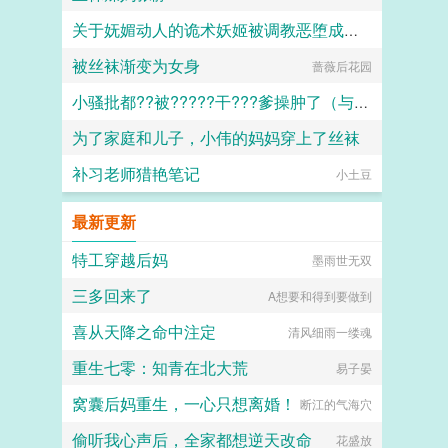
关于妩媚动人的诡术妖姬被调教恶堕成媚黑母猪乐芙兰的这档子事
被丝袜渐变为女身
蔷薇后花园
F心R
小骚批都??被?????干???爹操肿了（与狼共枕）
为了家庭和儿子，小伟的妈妈穿上了丝袜
百无禁忌
补习老师猎艳笔记
daokee
小土豆
最新更新
特工穿越后妈
墨雨世无双
三多回来了
A想要和得到要做到
喜从天降之命中注定
清风细雨一缕魂
重生七零：知青在北大荒
易子晏
窝囊后妈重生，一心只想离婚！
断江的气海穴
偷听我心声后，全家都想逆天改命
花盛放