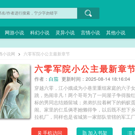
网游小说
科幻小说
灵异小说
言情小说
其他小说
酒小说网
>
六零军院小公主最新章节
六零军院小公主最新章
作者：
白茄
更新时间：2025-08-14 18:16:04
穿越六零，江小娥成为小巷里重组家庭的六子
跳，热闹非凡！两个哥哥为了一间屋子争得脸
标的男同志结婚留城；弟弟扒拉着树下的蚂蚁
闹。家里的仨瓜俩枣她懒得争，以后既不想下
拉机厂，同样也是省城第一家部队管辖的军工厂
爽爽爽不憋屈，女主最最最强#======推一
代，奋斗是我们最闪亮的勋章！文案待定，女
手机访问
加入书架