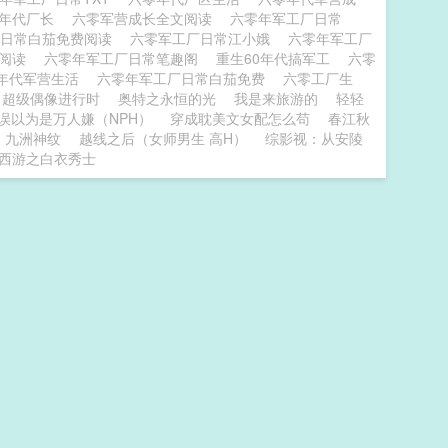
零年代厂长
六零军营成长全文阅读
六零年军工厂日常
厂日常白茄免费阅读
六零军工厂日常江小娥
六零年军工厂
费阅读
六零年军工厂日常笔趣阁
重生60年代搞军工
六零
年代军营生活
六零年军工厂日常白茄免费
六零工厂生
超级偶像进行时
奥特之永恒的光
我是来旅游的
轻轻
误以为是万人嫌（NPH）
穿成耽美文女配怎么苟
春江秋
九洲神纹
越线之后（女师男生 高H）
综影视：从安陵
西游之白衣秀士