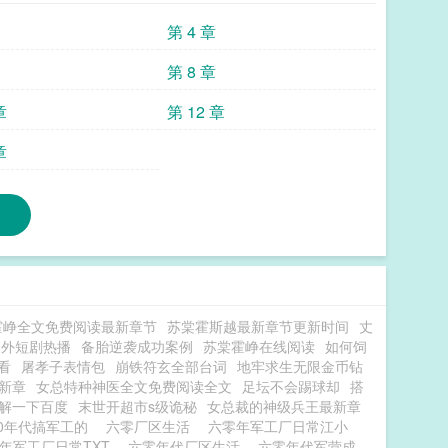
第 4 章
第 8 章
章
第 12 章
章
霍峥全文免费阅读最新章节
苏棠霍斯越最新章节更新时间
丈
例外短剧热播
备胎逆袭成功案例
苏棠霍峥在线阅读
如何饲
看
屠孝子表情包
崩铁符玄全部台词
地牢求生无限金币钻
新章
女总特种神医全文免费阅读全文
足坛不会踢球却
搭
解一下百度
末世开超市s级诡秘
女总裁的神级兵王最新章
60年代搞军工的
六零厂区生活
六零年军工厂日常江小
年军工厂日常TXT
六零年代厂区生活
六零年代军营成