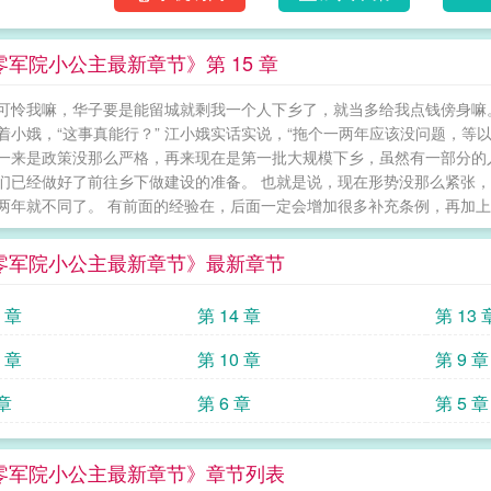
人在年代文躺平》推荐完结文：《相错大佬后我
[快穿]》 六零年军工厂日常
零军院小公主最新章节》第 15 章
可怜我嘛，华子要是能留城就剩我一个人下乡了，就当多给我点钱傍身嘛。
着小娥，“这事真能行？” 江小娥实话实说，“拖个一两年应该没问题，等以
一来是政策没那么严格，再来现在是第一批大规模下乡，虽然有一部分的
们已经做好了前往乡下做建设的准备。 也就是说，现在形势没那么紧张，
两年就不同了。 有前面的经验在，后面一定会增加很多补充条例，再加上前
零军院小公主最新章节》最新章节
5 章
第 14 章
第 13 
1 章
第 10 章
第 9 章
 章
第 6 章
第 5 章
零军院小公主最新章节》章节列表