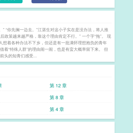
去随军了[七零]》推荐完结文：《我为祖国奔赴万里
” “你先搁一边去。”江湛生对这小子实在是没办法，将人推
后政策越来越严格，靠这个理由肯定不行。” 一个字“拖”。 现
人想着各种办法不下乡，但还是有一批满怀理想抱负的青年
借着“特殊人群”的理由闹一闹，也是有蛮大概率留下来。 但
头的知青们感受...
章
第 12 章
第 8 章
第 4 章