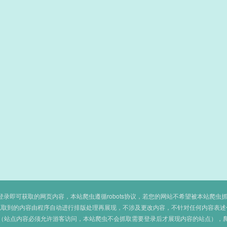
即可获取的网页内容，本站爬虫遵循robots协议，若您的网站不希望被本站爬虫抓取，可
抓取到的内容由程序自动进行排版处理再展现，不涉及更改内容，不针对任何内容表述
（站点内容必须允许游客访问，本站爬虫不会抓取需要登录后才展现内容的站点），