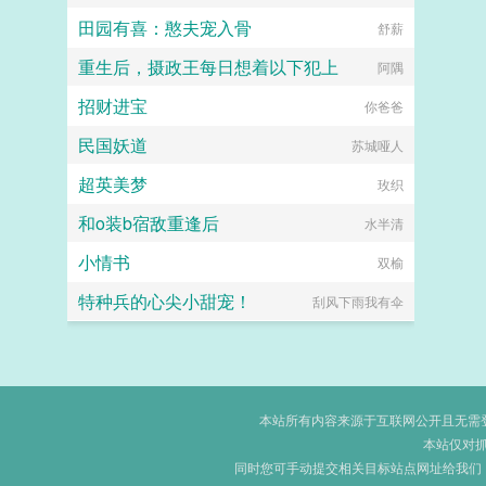
田园有喜：憨夫宠入骨
舒薪
重生后，摄政王每日想着以下犯上
阿隅
招财进宝
你爸爸
民国妖道
苏城哑人
超英美梦
玫织
和o装b宿敌重逢后
水半清
小情书
双榆
特种兵的心尖小甜宠！
刮风下雨我有伞
本站所有内容来源于互联网公开且无需登录
本站仅对
同时您可手动提交相关目标站点网址给我们