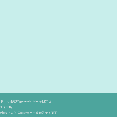
通过屏蔽novelspider字段实现。
任何立场。
爬虫程序会依据负载状态自动爬取相关页面。