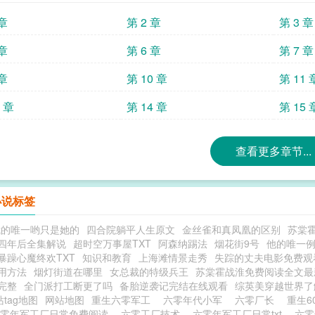
 章
第 2 章
第 3 章
 章
第 6 章
第 7 章
 章
第 10 章
第 11 
3 章
第 14 章
第 15 
查看更多章节...
小说标签
我的唯一哟只是她的
四合院躺平人生原文
金丝雀和真凤凰的区别
苏棠
四年后全集解说
超时空万事屋TXT
阿森纳踢法
烟花街9号
他的唯一
暴躁心魔终欢TXT
知识和教育
上海滩情景走秀
失踪的丈夫电影免费观
用方法
烟灯街道在哪里
女总裁的特级兵王
苏棠霍战淮免费阅读全文最
完整
全门派打工断更了吗
备胎逆袭记完结在线观看
综英美穿越世界了
tag地图
网站地图
重生六零军工
六零年代小军
六零厂长
重生
六零年军工厂日常免费阅读
六零工厂技术
六零年军工厂日常txt
六零