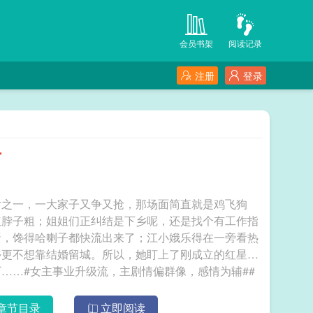
会员书架
阅读记录
注册
登录
节
女之一，一大家子又争又抢，那场面简直就是鸡飞狗
红脖子粗；姐姐们正纠结是下乡呢，还是找个有工作指
蛋，馋得哈喇子都快流出来了；江小娥乐得在一旁看热
乡更不想靠结婚留城。所以，她盯上了刚成立的红星拖
……#女主事业升级流，主剧情偏群像，感情为辅##
推下本预收：《70年代军工厂》机械篇：在这个奋进的时
主军工厂的奋斗史，主剧情！推荐完结文：《满级干饭
章节目录
立即阅读