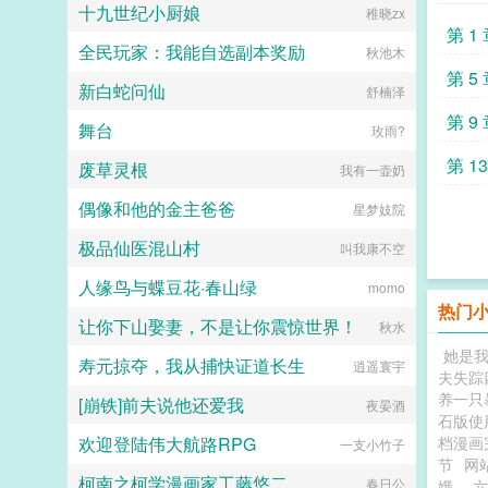
系统上线了。 恭喜你内测一命速
十九世纪小厨娘
稚晓zx
了我爱他爱的不可自拔，不可能放弃
通鬼泣。 送你回家的同时，还发
第 1
陆夫人的宝座。后来，我和陆寒州那
放通关奖励五百万。 你嘻
全民玩家：我能自选副本奖励
秋池木
禁欲的律师小舅舅的婚礼现场。他发
嘻。 关于语言 你曾试图
疯一样的飙车赶到，红着眼求我和他
第 5
捡回高三的状态。 但学习这种东
新白蛇问仙
舒楠泽
一起私奔。傅斯珩一脚踹开他，搂着
西根本急不来。 越是想赶紧掌
我的腰，一字一顿道陆寒州，不想死
握，语言压缩包就越是打不开。
第 9
舞台
玫雨?
就给我滚！...
你急得满头大汗。 尴尬搓手，冲
他笑得谄媚要要不你就当我是个哑巴
第 1
废草灵根
我有一壶奶
吧。 你跟我讲条件？ 就你这
种三天都无法掌握五十音的蠢货，也
偶像和他的金主爸爸
星梦妓院
配跟我讲条件？这些简单的东西都学
不会，我已经不知道让你活着还有什
极品仙医混山村
叫我康不空
么意思了。 无惨死亡凝
视。 刻薄的嘴皮子上下一碰，张
人缘鸟与蝶豆花·春山绿
momo
嘴就是羞辱人的鬼话。 你顿时急
热门
眼了。 这狗屎日语是你想学的
让你下山娶妻，不是让你震惊世界！
秋水
吗？ 他这么爱学，怎么不学普通
话跟你交流？ 是鬼就了不起
她是
寿元掠夺，我从捕快证道长生
逍遥寰宇
啊？ 你还是早上七八点钟的太阳
夫失踪
呢！ 特爹的！ 迟早晒死他个
养一只
[崩铁]前夫说他还爱我
夜晏酒
臭沙雕！ 你张嘴就要骂回
石版使
来。 却在跟他目光相撞的前一
欢迎登陆伟大航路RPG
档漫画
一支小竹子
秒，痛苦呜咽着把来到嘴边的脏话咽
节
网站
下去。 你想说什么？
柯南之柯学漫画家工藤悠二
春日公
娥