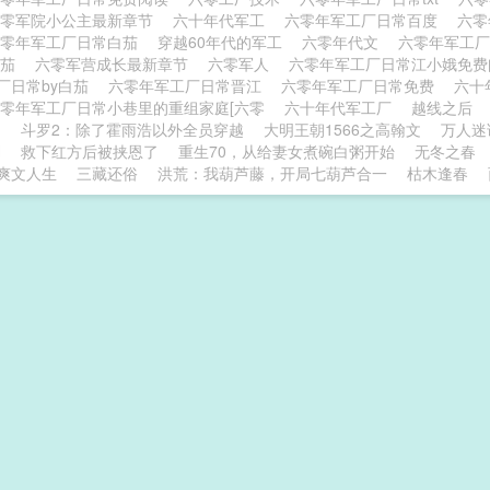
六零军院小公主最新章节
六十年代军工
六零年军工厂日常百度
六
六零年军工厂日常白茄
穿越60年代的军工
六零年代文
六零年军工
白茄
六零军营成长最新章节
六零军人
六零年军工厂日常江小娥免
厂日常by白茄
六零年军工厂日常晋江
六零年军工厂日常免费
六十
零年军工厂日常小巷里的重组家庭[六零
六十年代军工厂
越线之后
】
斗罗2：除了霍雨浩以外全员穿越
大明王朝1566之高翰文
万人迷
H
救下红方后被挟恩了
重生70，从给妻女煮碗白粥开始
无冬之春
爽文人生
三藏还俗
洪荒：我葫芦藤，开局七葫芦合一
枯木逢春