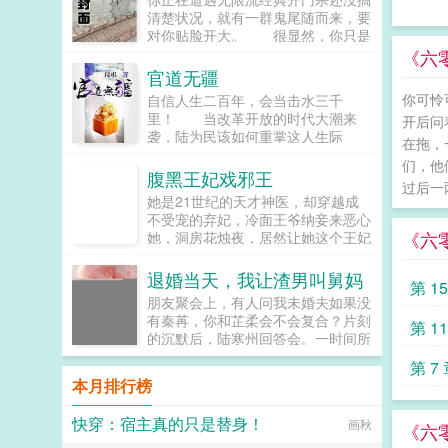
清楚状况，就有一群鬼尾随而来，要
对你贴脸开大。 很显然，你只是
个炮灰。 你不想死。 果断拉
《六
那个一看就是团队武力值担当的男人
官道无疆
下水。 好消息成功了。 坏消
你可怜
自信人生二百年，会当击水三千
息他也是鬼。 好好消息至少不是
里！ 当改革开放的时代大潮来
开后问
童磨。 坏坏坏消息你没有语言压
袭，陆为民该如何重掌这人生际
缩包。 好好好好消息他好歹能听
在拖，
遇？ 从毕业分配失意到自信人生
懂一点点。 如何在鬼王最信任的
们，他
的崛起，诡谲起伏的人生，沉浮跌宕
腹黑王妃戏邪王
上弦之一手里活下去？ 你认真思
过后一
的官场，一步一个脚印，抓住每一个
考一秒钟，果断投了！ 就算不会
她是21世纪的天才神医，却穿越成
机会，大道无形，行者无疆，漫漫官
说日语，也要蹦蹦跳跳比比划划把蓝
不受宠的弃妃，冷面王爷纳妾来恶心
道，唯有胸怀天地，志存高远，方能
色彼岸花的位置出卖给他！抱他大
《六
她，洞房花烛夜，居然让她这个王妃
直抵彼岸。 官场经典之作。...
腿！ 只要能活下去，不过是背叛
去伺候，想羞辱她是吧？行啊！她拿
人类的小事，简直跟呼吸一样简
着几面旗子，对着床头摇旗呐...
退婚当天，我让渣男叫舅妈
第 1
单 你顺利通关天崩开
朋友聚会上，有人问我未婚夫如果没
局。 成功进入第二阶段纯爱日
有秦苒，你和芷柔会不会复合？片刻
常。 成功进入第三阶段君夺臣
第 1
的沉默后，陆寒州回答会。一时间所
妻。 成功进入第四阶段情天恨
有人的目光都落在我身上，他们以为
海。 成功进入第五阶段万事皆
第 7
我会吃醋闹腾，却不想我带头鼓掌，
休。 大家死的死死的死
本月排行榜
献上祝福。既然忘不了，我退出成全
死的死，你虽然还活着，但你的心已
你们，你们要不要再亲一个庆祝下？
经死了，这个世界再也没法让你发自
快穿：宿主真的只是替身！
画秋
我坚定的取消婚约，头也不回的离
《六
内心笑起来。 直到 一命速通
开。陆寒州却以为我在闹脾气，笃定