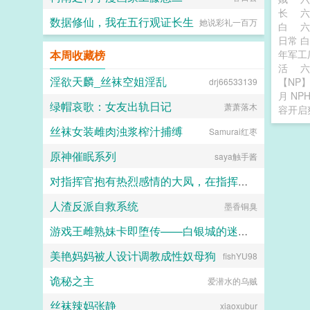
abandon！abandon！abandon！
长
abandon 你心中默默流泪。
数据修仙，我在五行观证长生
她说彩礼一百万
白
已经来不及为已经脏掉的自己默哀
了，赶紧背起来了啊死嘴！ 无惨
日常 
脸一黑。 手里的书本愤怒砸在你
本周收藏榜
年军工
身边的地上，结实的木板出现肉眼可
活
六
见的裂纹你背得什么东西？！谁让你
淫欲天麟_丝袜空姐淫乱
【NP
drj66533139
背英语了？！五十音分清了吗你这蠢
月 NP
材？ 你欲哭无泪。 别骂了别
绿帽哀歌：女友出轨日记
萧萧落木
容开启
骂了！ 脆弱的心灵都要原地碎成
八瓣了！ 分不清怎么能怪
丝袜女装雌肉浊浆榨汁捕缚
Samurai红枣
你？ 你高考又不考那个。 再
说了，你也不是日语专业的，你凭什
原神催眠系列
saya触手酱
么要分清？能看得懂字幕不就行
了？ 他就只在意你能不能赶紧学
对指挥官抱有热烈感情的大凤，在指挥官被迫出差的一年中被黑人用媚药和甜言蜜语玩弄成满身刺青的媚黑婊子
会日语，吹得他爽，完全不知道你好
好一个大学生被迫回归高三生活是多
人渣反派自救系统
墨香铜臭
Kyle
痛苦！他不在乎！他只关心他自
己！...
游戏王雌熟妹卡即堕传——白银城的迷宫主?拉比丽斯篇
美艳妈妈被人设计调教成性奴母狗
fishYU98
丁骨
诡秘之主
爱潜水的乌贼
丝袜辣妈张静
xiaoxubur