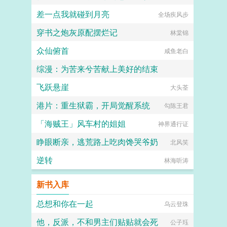
差一点我就碰到月亮
全场疾风步
穿书之炮灰原配摆烂记
林棠锦
众仙俯首
咸鱼老白
综漫：为苦来兮苦献上美好的结束
飞跃悬崖
夏限白桃苏打
大头荃
港片：重生狱霸，开局觉醒系统
勾陈王君
「海贼王」风车村的姐姐
神界通行证
睁眼断亲，逃荒路上吃肉馋哭爷奶
北风笑
逆转
林海听涛
新书入库
总想和你在一起
乌云登珠
他，反派，不和男主们贴贴就会死
公子珏