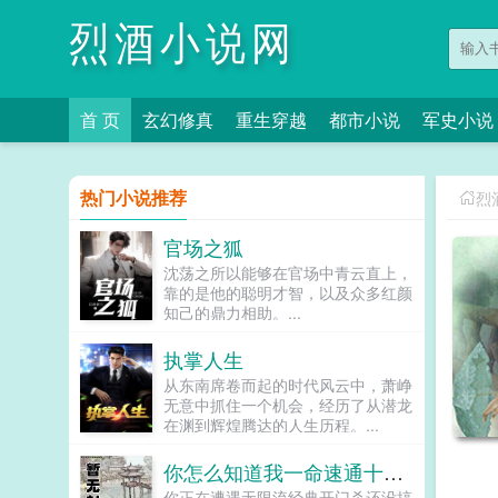
烈酒小说网
首 页
玄幻修真
重生穿越
都市小说
军史小说
热门小说推荐
烈
官场之狐
沈荡之所以能够在官场中青云直上，
靠的是他的聪明才智，以及众多红颜
知己的鼎力相助。...
执掌人生
从东南席卷而起的时代风云中，萧峥
无意中抓住一个机会，经历了从潜龙
在渊到辉煌腾达的人生历程。...
你怎么知道我一命速通十二鬼月最高难度
你正在遭遇无限流经典开门杀还没搞